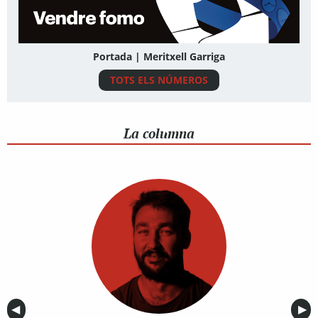
Portada | Meritxell Garriga
TOTS ELS NÚMEROS
La columna
Anterior
◀︎
Sig
▶︎