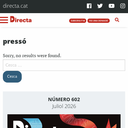
directa.cat
SUBSCRIU-T'HI
FES UNA DONACIÓ
pressó
Sorry, no results were found.
Cerca:
NÚMERO 602
Juliol 2026