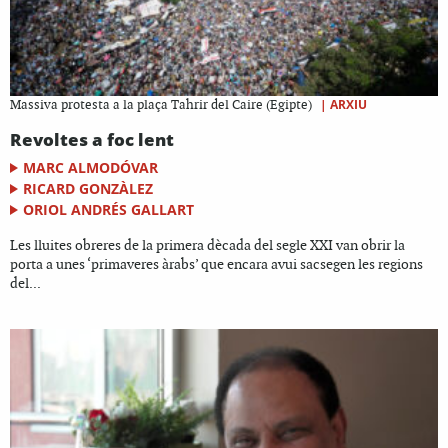
|
ARXIU
Massiva protesta a la plaça Tahrir del Caire (Egipte)
Revoltes a foc lent
MARC ALMODÓVAR
RICARD GONZÀLEZ
ORIOL ANDRÉS GALLART
Les lluites obreres de la primera dècada del segle XXI van obrir la
porta a unes ‘primaveres àrabs’ que encara avui sacsegen les regions
del...