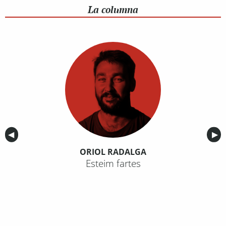
La columna
Anterior
◀︎
Sig
▶︎
ORIOL RADALGA
Esteim fartes