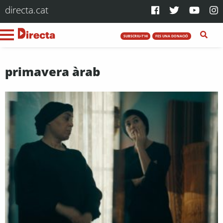
directa.cat
SUBSCRIU-T'HI
FES UNA DONACIÓ
primavera àrab