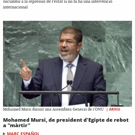
sucumbir a la repressió de l’estat si no hi ha una intervenció
internacional
|
ARXIU
Mohamed Mursi durant una Assemblea General de l'ONU
Mohamed Mursi, de president d'Egipte de rebot
a "màrtir"
MARC ESPAÑOL