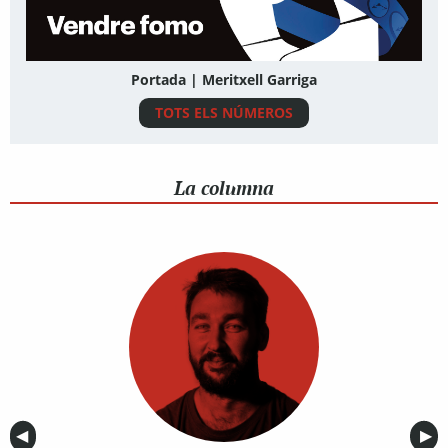
Portada | Meritxell Garriga
TOTS ELS NÚMEROS
La columna
Anterior
◀︎
Sig
▶︎