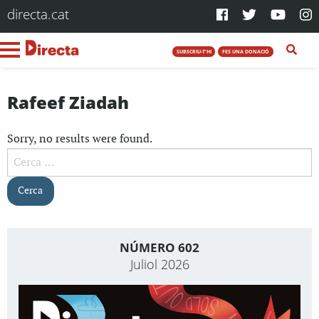
directa.cat
SUBSCRIU-T'HI
FES UNA DONACIÓ
Rafeef Ziadah
Sorry, no results were found.
Cerca:
NÚMERO 602
Juliol 2026