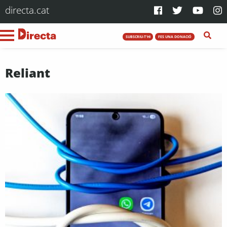
directa.cat
SUBSCRIU-T'HI
FES UNA DONACIÓ
Reliant