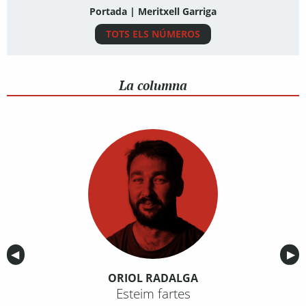
Portada | Meritxell Garriga
TOTS ELS NÚMEROS
La columna
Anterior
◀︎
Sig
▶︎
ORIOL RADALGA
Esteim fartes