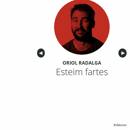
Anterior
◀︎
Sigu
▶︎
ORIOL RADALGA
Esteim fartes
Publicitat