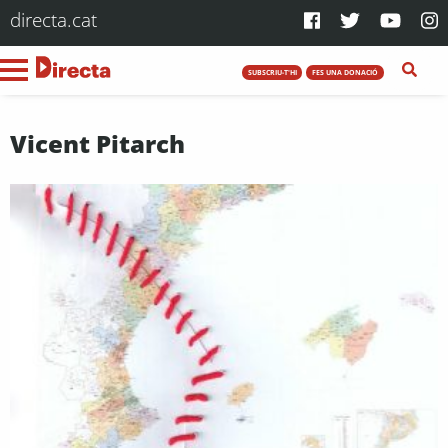
directa.cat
SUBSCRIU-T'HI
FES UNA DONACIÓ
Vicent Pitarch