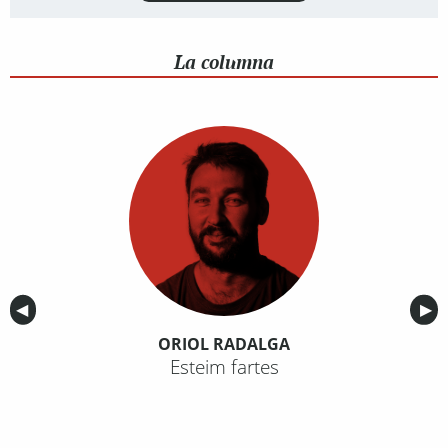
La columna
Anterior
◀︎
Sig
▶︎
ORIOL RADALGA
Esteim fartes