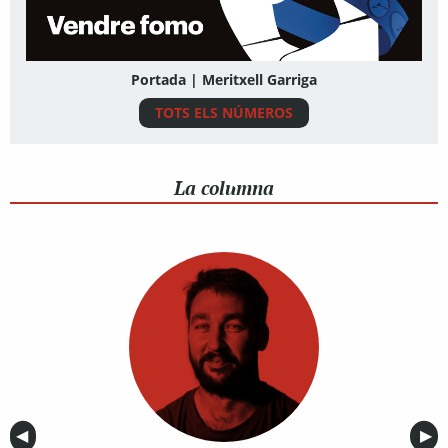
Portada | Meritxell Garriga
TOTS ELS NÚMEROS
La columna
Anterior
◀︎
Sig
▶︎