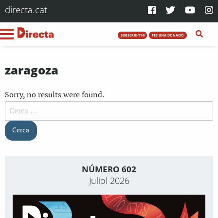
directa.cat
SUBSCRIU-T'HI
FES UNA DONACIÓ
zaragoza
Sorry, no results were found.
Cerca:
NÚMERO 602
Juliol 2026