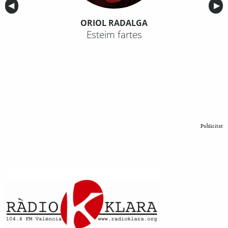
Anterior
◀︎
Sig
▶︎
ORIOL RADALGA
Esteim fartes
Publicitat