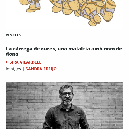
VINCLES
La càrrega de cures, una malaltia amb nom de
dona
SIRA VILARDELL
Imatges
|
SANDRA FREIJO