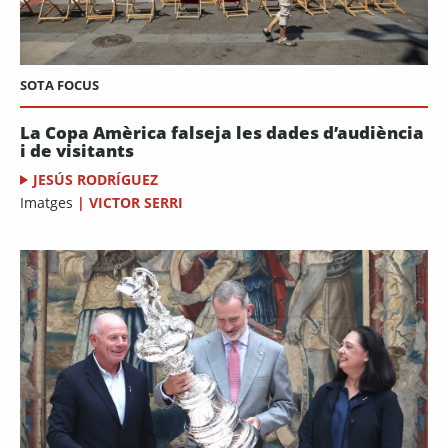
SOTA FOCUS
La Copa Amèrica falseja les dades d’audiència
i de visitants
JESÚS RODRÍGUEZ
Imatges
|
VICTOR SERRI