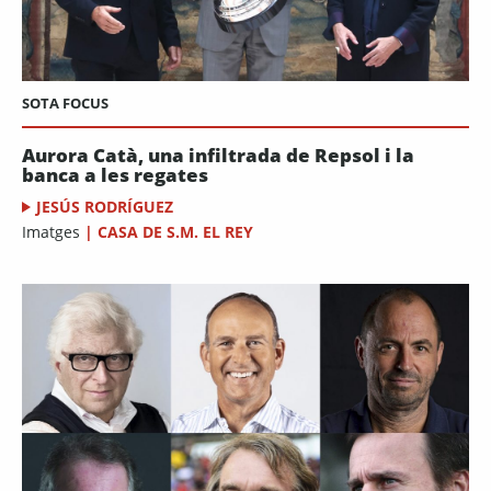
SOTA FOCUS
Aurora Catà, una infiltrada de Repsol i la
banca a les regates
JESÚS RODRÍGUEZ
Imatges
|
CASA DE S.M. EL REY