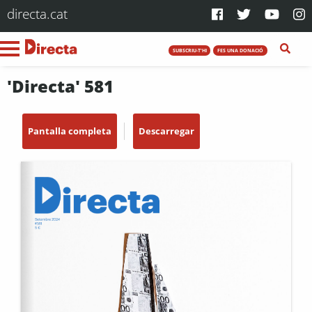
directa.cat
SUBSCRIU-T'HI
FES UNA DONACIÓ
'Directa' 581
Pantalla completa
Descarregar