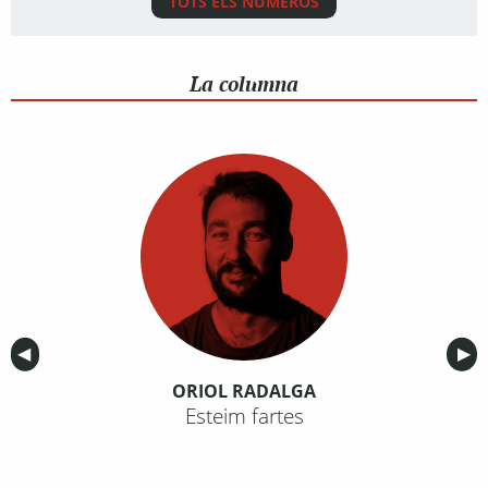
TOTS ELS NÚMEROS
La columna
Anterior
◀︎
Sig
▶︎
ORIOL RADALGA
Esteim fartes