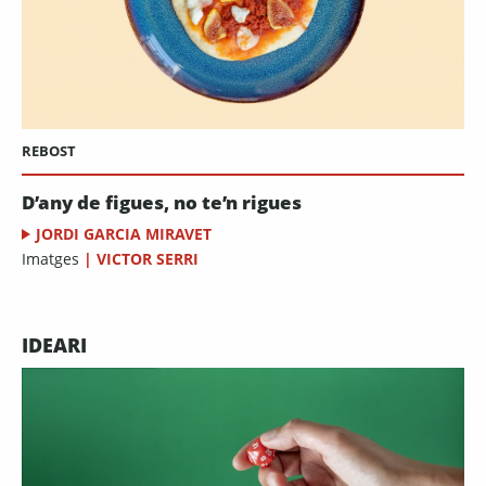
REBOST
D’any de figues, no te’n rigues
JORDI GARCIA MIRAVET
Imatges
|
VICTOR SERRI
IDEARI