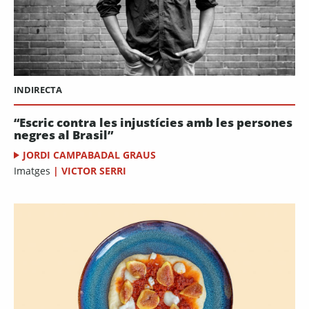
INDIRECTA
“Escric contra les injustícies amb les persones
negres al Brasil”
JORDI CAMPABADAL GRAUS
Imatges
|
VICTOR SERRI