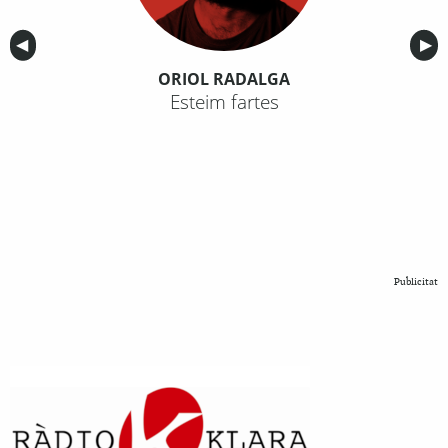
Anterior
◀︎
Sig
▶︎
ORIOL RADALGA
Esteim fartes
Publicitat