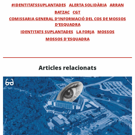
#IDENTITATSSUPLANTADES
ALERTA SOLIDÀRIA
ARRAN
BATZAC
CGT
COMISSARIA GENERAL D’INFORMACIÓ DEL COS DE MOSSOS
D’ESQUADRA
IDENTITATS SUPLANTADES
LA FORJA
MOSSOS
MOSSOS D'ESQUADRA
Articles relacionats