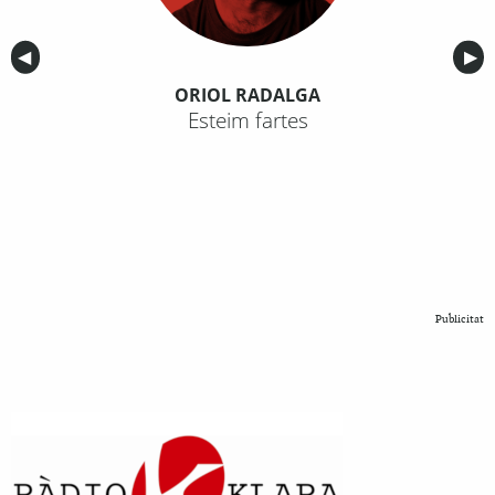
Anterior
◀︎
Sig
▶︎
ORIOL RADALGA
Esteim fartes
Publicitat