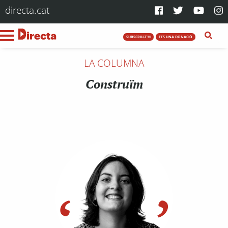
directa.cat
SUBSCRIU-T'HI
FES UNA DONACIÓ
LA COLUMNA
Construïm