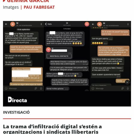
GEMMA GARCIA
Imatges
|
PAU FABREGAT
INVESTIGACIÓ
La trama d’infiltració digital s’estén a
organitzacions i sindicats llibertaris