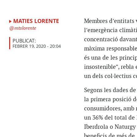
MATIES LORENTE
Membres d’entitats v
mtslorente
l’emergència climàti
concentració davant
PUBLICAT:
FEBRER 19, 2020 - 20:04
màxima responsable 
és una de les princi
insostenible”, rebl
un dels col·lectius 
Segons les dades de
la primera posició 
consumidores, amb mé
un 36% del total de 
Iberdrola o Naturgy
beneficis de més de 