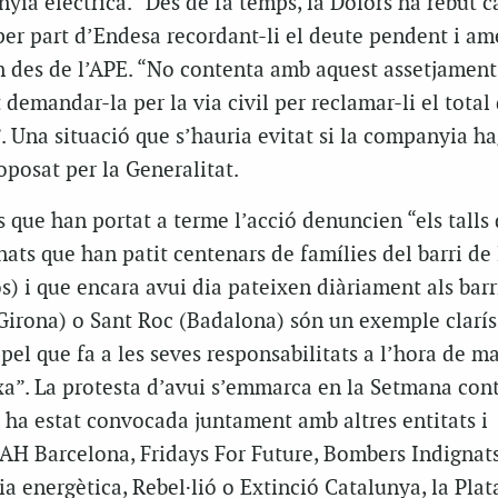
ia elèctrica. “Des de fa temps, la Dolors ha rebut ca
per part d’Endesa recordant-li el deute pendent i a
en des de l’APE. “No contenta amb aquest assetjament
demandar-la per la via civil per reclamar-li el total 
 Una situació que s’hauria evitat si la companyia h
oposat per la Generalitat.
us que han portat a terme l’acció denuncien “els talls
nats que han patit centenars de famílies del barri de
s) i que encara avui dia pateixen diàriament als barr
(Girona) o Sant Roc (Badalona) són un exemple clarís
el que fa a les seves responsabilitats a l’hora de m
xa”. La protesta d’avui s’emmarca en la Setmana cont
 ha estat convocada juntament amb altres entitats i
H Barcelona, Fridays For Future, Bombers Indignats
ia energètica, Rebel·lió o Extinció Catalunya, la Pla