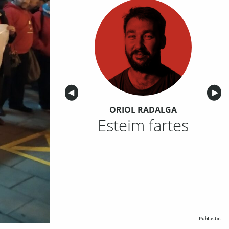
Anterior
◀︎
Sigu
▶︎
ORIOL RADALGA
Esteim fartes
Publicitat