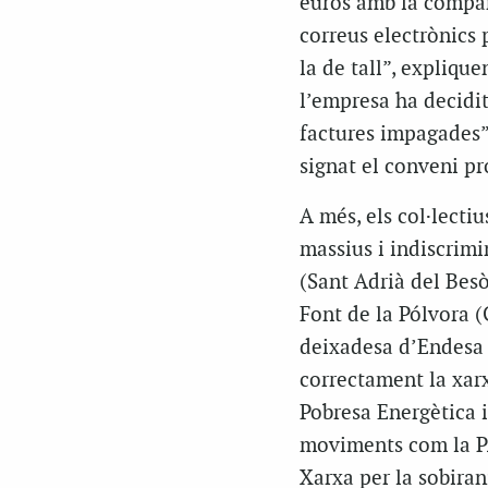
euros amb la company
correus electrònics 
la de tall”, expliqu
l’empresa ha decidit 
factures impagades”.
signat el conveni pr
A més, els col·lecti
massius i indiscrimi
(Sant Adrià del Besò
Font de la Pólvora 
deixadesa d’Endesa p
correctament la xar
Pobresa Energètica i
moviments com la PA
Xarxa per la sobiran