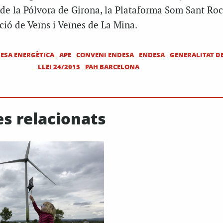
 de la Pólvora de Girona, la Plataforma Som Sant Roc
ció de Veïns i Veïnes de La Mina.
ESA ENERGÈTICA
APE
CONVENI ENDESA
ENDESA
GENERALITAT D
LLEI 24/2015
PAH BARCELONA
es relacionats