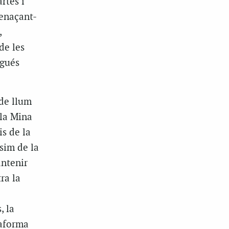
rtes i
menaçant-
,
de les
agués
 de llum
 la Mina
is de la
sim de la
antenir
ra la
, la
taforma