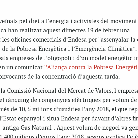
eïnals pel dret a l’energia i activistes del moviment
ca han realitzat aquest dimecres 19 de febrer una
 les oficines comercials d’Endesa per “assenyalar-la
de la Pobresa Energètica i l’Emergència Climàtica”.
pals empreses de l’oligopoli i d’un model energètic in
a en un comunicat
l’Aliança contra la Pobresa Energèt
convocants de la concentració d’aquesta tarda.
 la Comissió Nacional del Mercat de Valors, l’empre
del rànquing de companyies elèctriques per volum de
s de 10, 5 milions d’usuàries l’any 2018, el que re
l’Estat espanyol i situa Endesa per davant d’altres f
 -antiga Gas Natural-. Aquest volum de negoci va ge
1.400 milions d’euros l’any 2018, segons explica l’elè