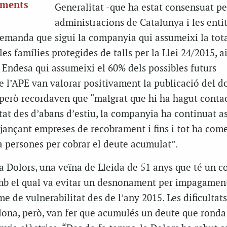
aments
Generalitat -que ha estat consensuat pe
administracions de Catalunya i les enti
demanda que sigui la companyia qui assumeixi la tota
es famílies protegides de talls per la Llei 24/2015, a
 Endesa qui assumeixi el 60% dels possibles futurs
 l’APE van valorar positivament la publicació del 
 però recordaven que “malgrat que hi ha hagut contac
tat des d’abans d’estiu, la companyia ha continuat as
jançant empreses de recobrament i fins i tot ha com
 a persones per cobrar el deute acumulat”.
la Dolors, una veïna de Lleida de 51 anys que té un c
amb el qual va evitar un desnonament per impagament
me de vulnerabilitat des de l’any 2015. Les dificultats
ona, però, van fer que acumulés un deute que ronda 