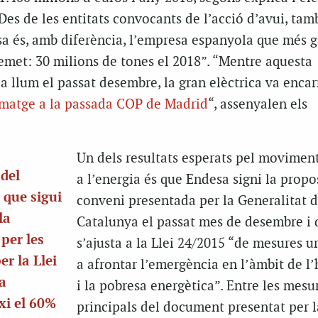
Des de les entitats convocants de l’acció d’avui, tam
a és, amb diferència, l’empresa espanyola que més g
emet: 30 milions de tones el 2018”. “Mentre aquesta
la llum el passat desembre, la gran elèctrica va encar
 imatge a la passada COP de Madrid
“, assenyalen els
Un dels resultats esperats pel moviment
 del
a l’energia és que Endesa signi la propo
 que sigui
conveni presentada per la Generalitat 
la
Catalunya el passat mes de desembre i 
per les
s’ajusta a la Llei 24/2015 “de mesures u
er la Llei
a afrontar l’emergència en l’àmbit de l’
la
i la pobresa energètica”. Entre les mesu
xi el 60%
principals del document presentat per l