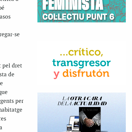
bé
asos
regar-se
 pel dret
sta de
de
que
rgents per
habitatge
res
a