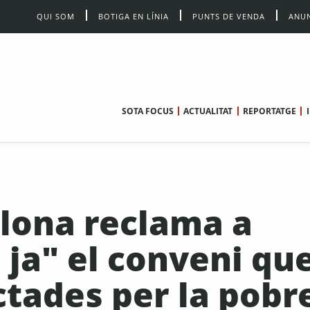
QUI SOM
BOTIGA EN LÍNIA
PUNTS DE VENDA
ANUN
SOTA FOCUS
ACTUALITAT
REPORTATGE
elona reclama a
 ja" el conveni qu
ctades per la pobr