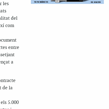
r les
tats
litat del
ixí com
document
tes entre
setjant
ençat a
ontracte
 de la
els 5.000