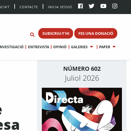
CIA’T
CONTACTE
INICIA SESSIÓ
SUBSCRIU-T'HI
FES UNA DONACIÓ
INVESTIGACIÓ
ENTREVISTA
OPINIÓ
GALERIES
PAPER
NÚMERO 602
Juliol 2026
e
esa