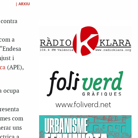
|
ARXIU
 contra
 com a
 “Endesa
just i
ica
(APE),
sa ocupa
presenta
irmes com
nerar uns
ctrica a