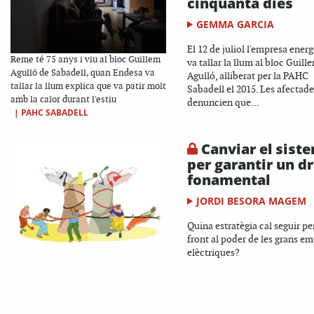
cinquanta dies
GEMMA GARCIA
El 12 de juliol l'empresa energ
Reme té 75 anys i viu al bloc Guillem
va tallar la llum al bloc Guill
Agulló de Sabadell, quan Endesa va
Agulló, alliberat per la PAHC
tallar la llum explica que va patir molt
Sabadell el 2015. Les afectade
amb la calor durant l'estiu
denuncien que...
|
PAHC SABADELL
Canviar el sist
per garantir un dr
fonamental
JORDI BESORA MAGEM
Quina estratègia cal seguir per
front al poder de les grans e
elèctriques?