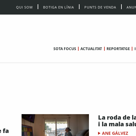
QUI SOM
BOTIGA EN LÍNIA
PUNTS DE VENDA
ANUN
SOTA FOCUS
ACTUALITAT
REPORTATGE
La roda de l
i la mala sal
e fa
ANE GÁLVEZ