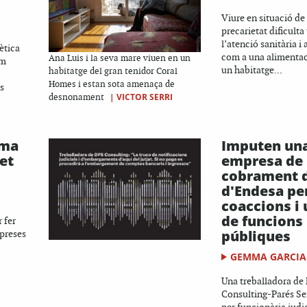
Viure en situació de
precarietat dificulta 
l’atenció sanitària i
ètica
com a una alimentac
Ana Luis i la seva mare viuen en un
em
un habitatge...
habitatge del gran tenidor Coral
Homes i estan sota amenaça de
s
|
VICTOR SERRI
desnonament
ema
Imputen un
et
empresa de
cobrament 
d'Endesa per
coaccions i
de funcions
 fer
públiques
mpreses
GEMMA GARCIA
Una treballadora de
Consulting-Parés Sei