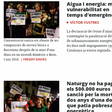
Aigua i energia: 
vulnerabilitat en
temps d'emergèn
VÍCTOR YUSTRES
La declaració de l'estat d'ala
contemplat la paralització del
Concentració contra els abusos de les
de subministraments energèti
companyies de serveis bàsics a
les llars amb impagaments (q
Barcelona després de la mort d'una
Catalunya ja estava regulada..
dona en un incendi domèstic a Reus,
|
FREDDY DAVIES
l'any 2016
Naturgy no ha pa
els 500.000 euros
sanció per la mort
dos anys d'una d
que patia pobres
energètica