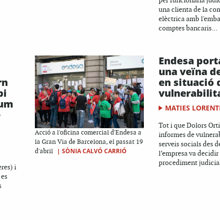
per funcionària judi
una clienta de la c
elèctrica amb l'emb
comptes bancaris...
Endesa porta
una veïna de
rn
en situació 
bi
vulnerabilit
lum
MATIES LORENT
e
Tot i que Dolors Or
Acció a l'oficina comercial d'Endesa a
informes de vulnerab
la Gran Via de Barcelona, el passat 19
serveis socials des d
|
SÒNIA CALVÓ CARRIÓ
d'abril
l’empresa va decidir
procediment judicial
res) i
 es
s