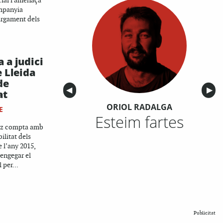
cial i amenaça
ompanyia
argament dels
 a judici
 Lleida
de
Anterior
◀︎
Sigu
▶︎
at
ORIOL RADALGA
E
Esteim fartes
tiz compta amb
ilitat dels
e l’any 2015,
 engegar el
 per...
Publicitat