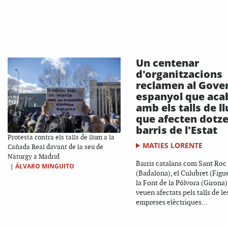
Un centenar
d'organitzacions
reclamen al Gove
espanyol que aca
amb els talls de l
que afecten dotz
barris de l'Estat
Protesta contra els talls de llum a la
MATIES LORENTE
Cañada Real davant de la seu de
Naturgy a Madrid
Barris catalans com Sant Roc
|
ÁLVARO MINGUITO
(Badalona), el Culubret (Figue
la Font de la Pólvora (Girona)
veuen afectats pels talls de le
empreses elèctriques...