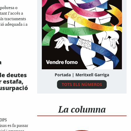
 pobresa o
tant l’accés a
 als tractaments
ió adequada i a
a
de deutes
Portada | Meritxell Garriga
 estafa,
TOTS ELS NÚMEROS
 usurpació
La columna
 DPS
xas es fa passar