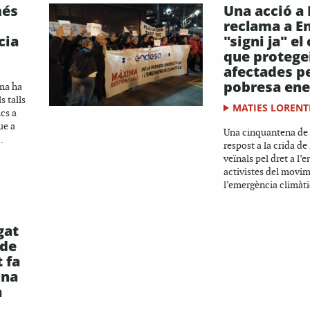
més
Una acció a
reclama a E
cia
"signi ja" el
que protegei
afectades pe
pobresa ene
rma ha
s talls
MATIES LORENT
cs a
ue a
Una cinquantena de
.
respost a la crida de 
veïnals pel dret a l’e
activistes del movi
l’emergència climàtic
gat
 de
 fa
ona
a