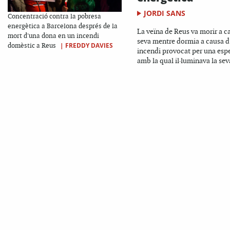
JORDI SANS
Concentració contra la pobresa
energètica a Barcelona després de la
La veïna de Reus va morir a c
mort d'una dona en un incendi
seva mentre dormia a causa d
|
FREDDY DAVIES
domèstic a Reus
incendi provocat per una es
amb la qual il·luminava la seva