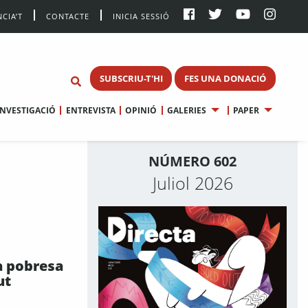
CIA’T
CONTACTE
INICIA SESSIÓ
SUBSCRIU-T'HI
FES UNA DONACIÓ
INVESTIGACIÓ
ENTREVISTA
OPINIÓ
GALERIES
PAPER
NÚMERO 602
Juliol 2026
a pobresa
ut