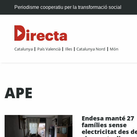
Periodisme cooperatiu per la transformació social
Catalunya
País Valencià
Illes
Catalunya Nord
Món
APE
Endesa manté 27
famílies sense
electricitat des d