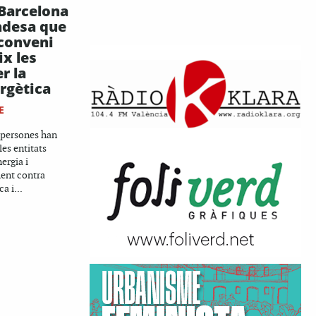
 Barcelona
ndesa que
 conveni
x les
r la
rgètica
E
 persones han
les entitats
nergia i
ment contra
a i...