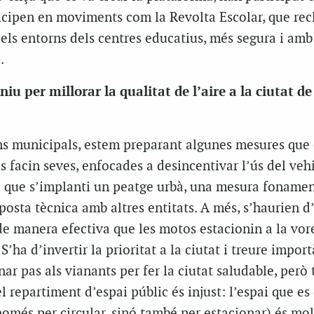
ticipen en moviments com la Revolta Escolar, que re
dels entorns dels centres educatius, més segura i am
.
iu per millorar la qualitat de l’aire a la ciutat de
ons municipals, estem preparant algunes mesures qu
cs facin seves, enfocades a desincentivar l’ús del veh
tal que s’implanti un peatge urbà, una mesura fonamen
osta tècnica amb altres entitats. A més, s’haurien d
 de manera efectiva que les motos estacionin a la vor
 S’ha d’invertir la prioritat a la ciutat i treure impor
nar pas als vianants per fer la ciutat saludable, però
el repartiment d’espai públic és injust: l’espai que es
només per circular, sinó també per estacionar) és mo