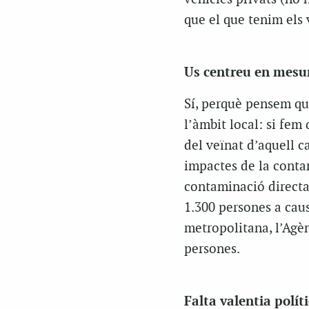
que el que tenim els v
Us centreu en mesu
Sí, perquè pensem qu
l’àmbit local: si fem 
del veïnat d’aquell c
impactes de la conta
contaminació directa 
1.300 persones a caus
metropolitana, l’Agè
persones.
Falta valentia polít