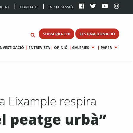
CIA’T
CONTACTE
INICIA SESSIÓ
SUBSCRIU-T'HI
FES UNA DONACIÓ
INVESTIGACIÓ
ENTREVISTA
OPINIÓ
GALERIES
PAPER
 Eixample respira
el peatge urbà”