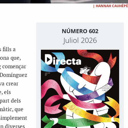
|
HANNAH CAUHÉPÉ
NÚMERO 602
Juliol 2026
fills a
lona que,
ig començar
a. Domínguez
va crear
, els
 part dels
màtic, que
 simplement
en diverses