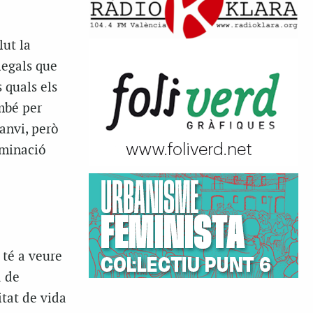
lut la
legals que
 quals els
ambé per
anvi, però
aminació
 té a veure
a de
itat de vida