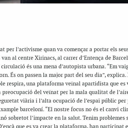
lat per l’activisme quan va començar a portar els seus 
es van al centre Xirinacs, al carrer d’Entença de Barce
e circulació és una mena d’autopista urbana. “Em va
orn. És on passen la major part del seu dia”, explic
e respira, una plataforma veïnal apartidista que es 
a preocupació del veïnat per la mala qualitat de l’aire
seguretat viària i l’alta ocupació de l’espai públic per
Eixample barceloní. “El nostre focus no és el canvi cli
inó sobretot l’impacte en la salut. Tenim problemes
D’ençà que es va crear la plataforma, han participat 