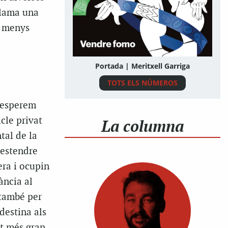
clama una
b menys
Portada | Meritxell Garriga
TOTS ELS NÚMEROS
e esperem
icle privat
La columna
tal de la
’estendre
era i ocupin
tància al
 també per
 destina als
lt més gran