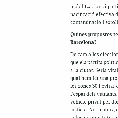
mobilitzacions i par
pacificació efectiva 
contaminació i soroll
Quines propostes ten
Barcelona?
De cara a les elecci
que els partits políti
a la ciutat. Seria vi
qual hem fet una prop
les zones 30 i evitar
l’espai dels vianants.
vehicle privat per do
justícia. Ara mateix, 
vehicles privats (no 