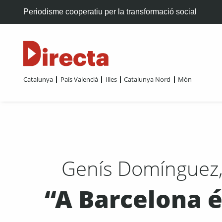
Periodisme cooperatiu per la transformació social
Catalunya
País Valencià
Illes
Catalunya Nord
Món
Genís Domínguez,
“A Barcelona é