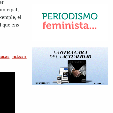
er
unicipal,
xemple, el
l que ens
COLAR
TRÀNSIT