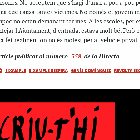
persones. No acceptem que s’hagi d’anar a poc a poc p
ma que causa tantes víctimes. No només el govern m
ampoc no estan demanant fer més. A les escoles, per e
ejar l’Ajuntament, d’entrada, estava molt bé. Però e
a fet realment on no és molest per al vehicle privat.
ticle
publicat al número
558
de la Directa
Ó
EIXAMPLE
EIXAMPLE RESPIRA
GENÍS DOMÍNGUEZ
REVOLTA ES