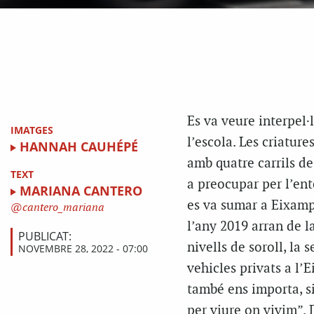
Es va veure interpel·
IMATGES
l’escola. Les criatur
HANNAH CAUHÉPÉ
amb quatre carrils d
TEXT
a preocupar per l’ent
MARIANA CANTERO
es va sumar a Eixampl
cantero_mariana
l’any 2019 arran de l
PUBLICAT:
nivells de soroll, la 
NOVEMBRE 28, 2022 - 07:00
vehicles privats a l’
també ens importa, s
per viure on vivim”. 