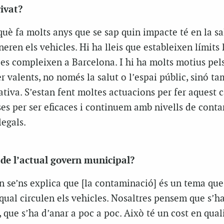
rivat?
rquè fa molts anys que se sap quin impacte té en la sa
ren els vehicles. Hi ha lleis que estableixen límits 
es compleixen a Barcelona. I hi ha molts motius pels
er valents, no només la salut o l’espai públic, sinó t
iva. S’estan fent moltes actuacions per fer aquest c
es per ser eficaces i continuem amb nivells de cont
legals.
 de l’actual govern municipal?
n se’ns explica que [la contaminació] és un tema que
 qual circulen els vehicles. Nosaltres pensem que s’h
, que s’ha d’anar a poc a poc. Això té un cost en qual