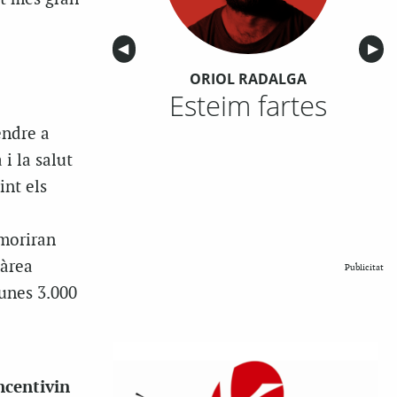
Anterior
◀︎
Sigu
▶︎
ORIOL RADALGA
Esteim fartes
endre a
 i la salut
int els
 moriran
’àrea
Publicitat
 unes 3.000
ncentivin