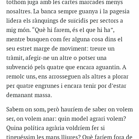
tothom juga amb les cartes marcades menys
nosaltres. La banca sempre guanya i la pagesia
lidera els rànquings de suïcidis per sectors a
mig món. “Què hi farem, és el que hi ha”,
mentre busquen com fer alguna cosa dins el
seu estret marge de moviment: treure un
tràmit, afegir-ne un altre o potser una
subvenció pels quatre que encara aguantin. A
remolc uns, ens arrosseguen als altres a plorar
per quatre engrunes i encara tenir por d’estar
demanant massa.
Sabem on som, però hauríem de saber on volem
ser, on volem anar: quin model agrari volem?
Quina política agrària voldríem fer si
tinguéssim les mans lliures? Què faríem fora de