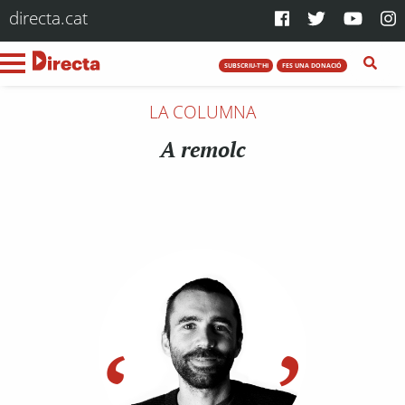
directa.cat
SUBSCRIU-T'HI
FES UNA DONACIÓ
LA COLUMNA
A remolc