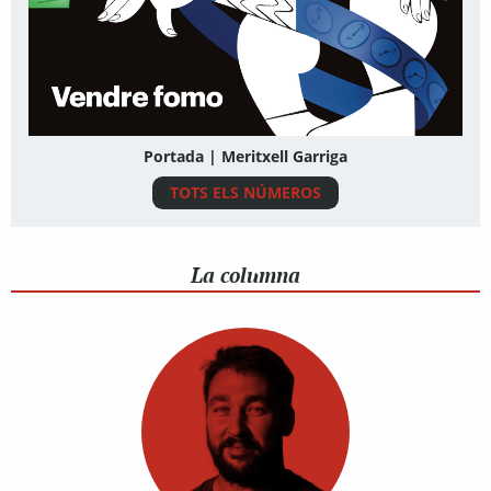
Portada | Meritxell Garriga
TOTS ELS NÚMEROS
La columna