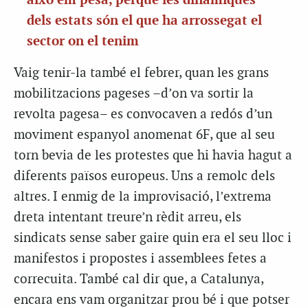
això em pesa, perquè les dinàmiques
dels estats són el que ha arrossegat el
sector on el tenim
Vaig tenir-la també el febrer, quan les grans
mobilitzacions pageses –d’on va sortir la
revolta pagesa– es convocaven a redós d’un
moviment espanyol anomenat 6F, que al seu
torn bevia de les protestes que hi havia hagut a
diferents països europeus. Uns a remolc dels
altres. I enmig de la improvisació, l’extrema
dreta intentant treure’n rèdit arreu, els
sindicats sense saber gaire quin era el seu lloc i
manifestos i propostes i assemblees fetes a
correcuita. També cal dir que, a Catalunya,
encara ens vam organitzar prou bé i que potser