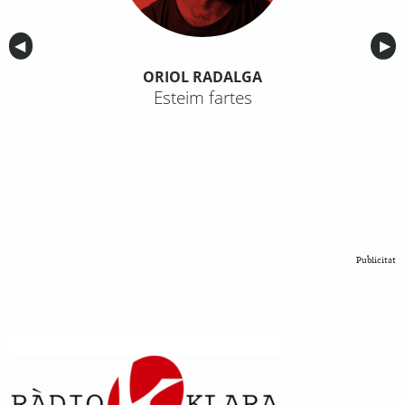
Anterior
◀︎
Sig
▶︎
ORIOL RADALGA
Esteim fartes
Publicitat