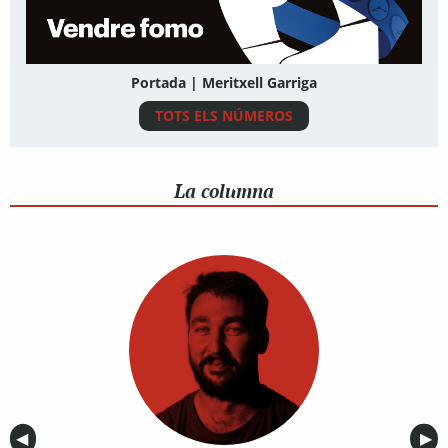
Portada | Meritxell Garriga
TOTS ELS NÚMEROS
La columna
Anterior
◀︎
Sig
▶︎