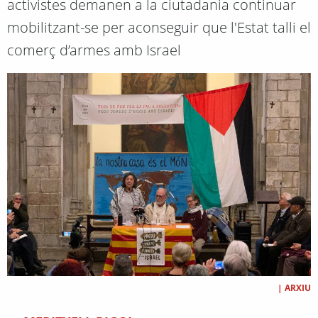
activistes demanen a la ciutadania continuar
mobilitzant-se per aconseguir que l'Estat talli el
comerç d’armes amb Israel
|
ARXIU