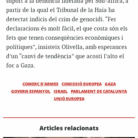
suport a la denúncia liderada per Sud-àfrica, a
partir de la qual el Tribunal de la Haia ha
detectat indicis del crim de genocidi. “Fer
declaracions és molt fàcil, el que costa són els
fets que tenen conseqüències econòmiques i
polítiques”, insisteix Olivella, amb esperances
d’un “canvi de tendència” que acosti l’alto el
foc a Gaza.
COMERÇ D'ARMES
COMISSIÓ EUROPEA
GAZA
GOVERN ESPANYOL
ISRAEL
PARLAMENT DE CATALUNYA
UNIÓ EUROPEA
Articles relacionats