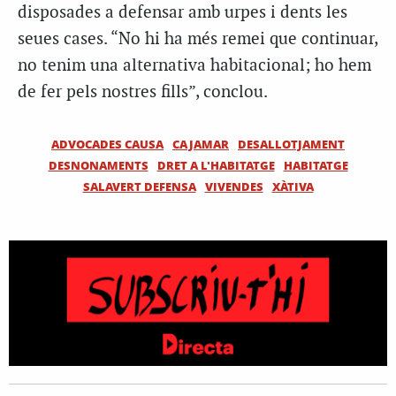
disposades a defensar amb urpes i dents les
seues cases. “No hi ha més remei que continuar,
no tenim una alternativa habitacional; ho hem
de fer pels nostres fills”, conclou.
ADVOCADES CAUSA
CAJAMAR
DESALLOTJAMENT
DESNONAMENTS
DRET A L'HABITATGE
HABITATGE
SALAVERT DEFENSA
VIVENDES
XÀTIVA