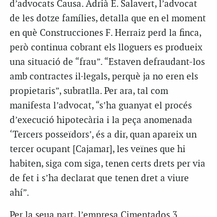
d’advocats Causa. Adrià E. Salavert, l’advocat
de les dotze famílies, detalla que en el moment
en què Construcciones F. Herraiz perd la finca,
però continua cobrant els lloguers es produeix
una situació de “frau”. “Estaven defraudant-los
amb contractes il·legals, perquè ja no eren els
propietaris”, subratlla. Per ara, tal com
manifesta l’advocat, “s’ha guanyat el procés
d’execució hipotecària i la peça anomenada
‘Tercers posseïdors’, és a dir, quan apareix un
tercer ocupant [Cajamar], les veïnes que hi
habiten, siga com siga, tenen certs drets per via
de fet i s’ha declarat que tenen dret a viure
ahí”.
Per la seua part, l’empresa Cimentados 3