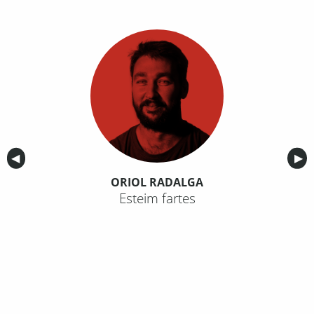
Anterior
◀︎
Sig
▶︎
ORIOL RADALGA
Esteim fartes