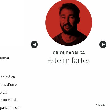
Anterior
◀︎
Sigu
▶︎
ORIOL RADALGA
Esteim fartes
tranya.
’edició en
 des d’on el
mb un
ar un canvi
Publicitat
passat de ser