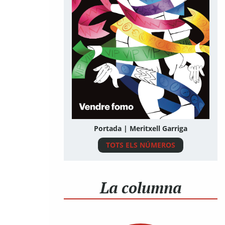
Portada | Meritxell Garriga
TOTS ELS NÚMEROS
La columna