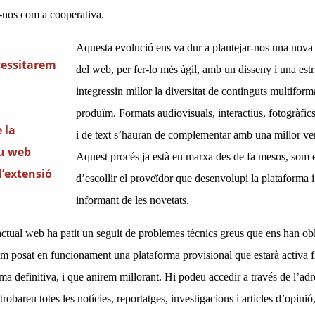
-nos com a cooperativa.
Aquesta evolució ens va dur a plantejar-nos una nova 
cessitarem
del web, per fer-lo més àgil, amb un disseny i una est
integressin millor la diversitat de continguts multiform
produïm. Formats audiovisuals, interactius, fotogràfics
 la
i de text s’hauran de complementar amb una mi
llor ver
ou web
Aquest procés ja està en marxa des de fa mesos, som e
l’extensió
d’escollir el proveïdor que desenvolupi la plataforma 
informant de les novetats.
’actual web ha patit un seguit de problemes tècnics greus que ens han obl
em posat en funcionament una plataforma provisional que estarà activa f
orma definitiva, i que anirem millorant. Hi podeu accedir a través de l’ad
 trobareu totes les notícies, reportatges, investigacions i articles d’opinió