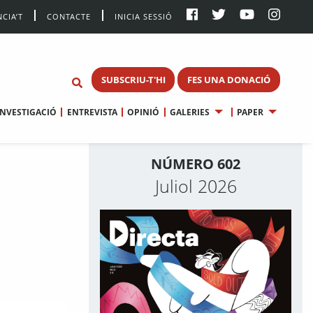
CIA’T
CONTACTE
INICIA SESSIÓ
SUBSCRIU-T'HI
FES UNA DONACIÓ
INVESTIGACIÓ
ENTREVISTA
OPINIÓ
GALERIES
PAPER
NÚMERO 602
Juliol 2026