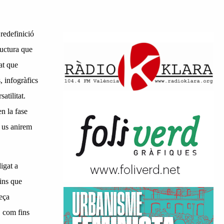
redefinició
ructura que
at que
, infogràfics
satilitat.
n la fase
i us anirem
igat a
ins que
reça
, com fins