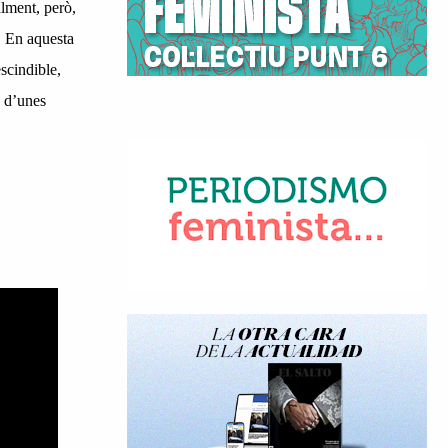
alment, però,
. En aquesta
scindible,
ó d’unes