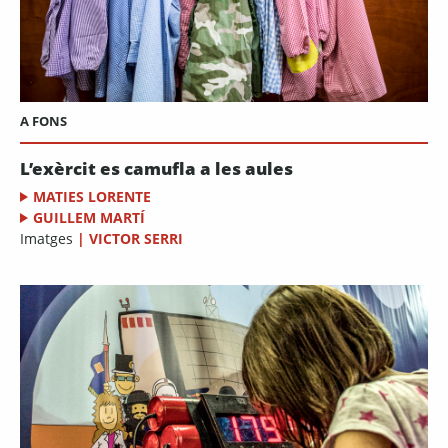
A FONS
L’exèrcit es camufla a les aules
MATIES LORENTE
GUILLEM MARTÍ
Imatges
|
VICTOR SERRI