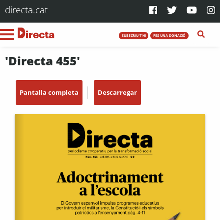
directa.cat
SUBSCRIU-T'HI
FES UNA DONACIÓ
'Directa 455'
Pantalla completa
Descarregar