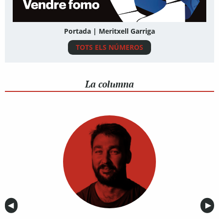
Portada | Meritxell Garriga
TOTS ELS NÚMEROS
La columna
Anterior
◀︎
Sig
▶︎