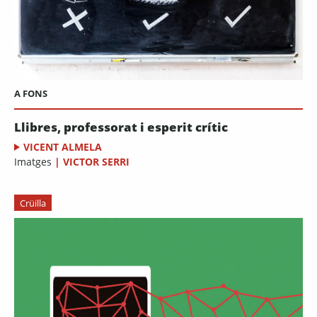
A FONS
Llibres, professorat i esperit crític
VICENT ALMELA
Imatges
|
VICTOR SERRI
Crüilla