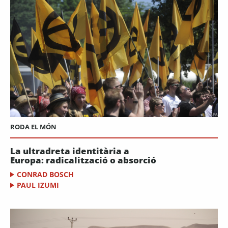
RODA EL MÓN
La ultradreta identitària a
Europa: radicalització o absorció
CONRAD BOSCH
PAUL IZUMI