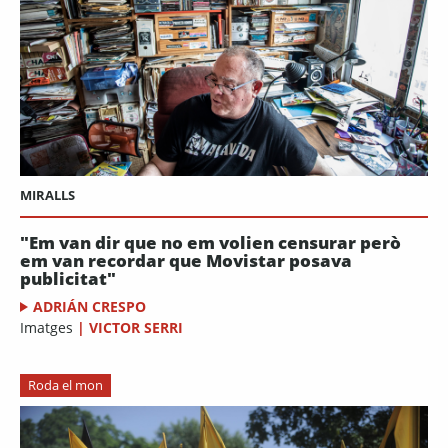
MIRALLS
"Em van dir que no em volien censurar però
em van recordar que Movistar posava
publicitat"
ADRIÁN CRESPO
Imatges
|
VICTOR SERRI
Roda el mon