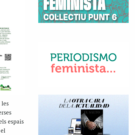
 les
erses
els espais
 el