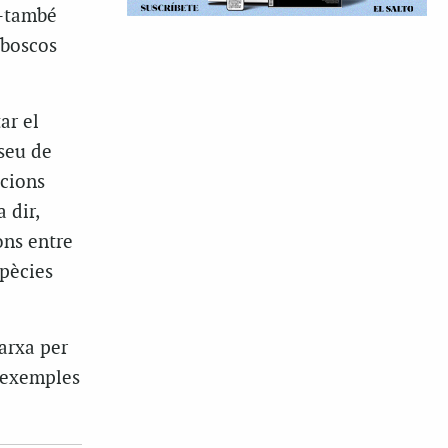
 –també
 boscos
ar el
useu de
acions
 dir,
ons entre
spècies
arxa per
s exemples