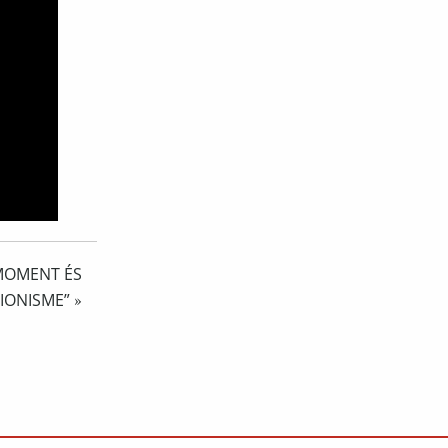
MOMENT ÉS
IONISME”
»