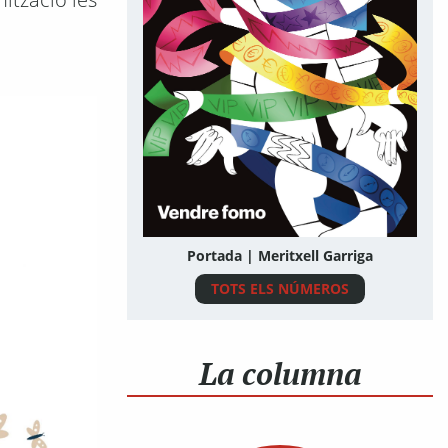
Portada | Meritxell Garriga
TOTS ELS NÚMEROS
La columna