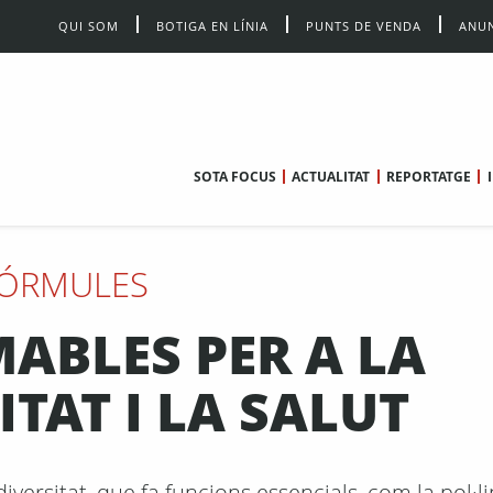
QUI SOM
BOTIGA EN LÍNIA
PUNTS DE VENDA
ANUN
SOTA FOCUS
ACTUALITAT
REPORTATGE
ÓRMULES
MABLES PER A LA
ITAT I LA SALUT
rsitat, que fa funcions essencials, com la pol·lin