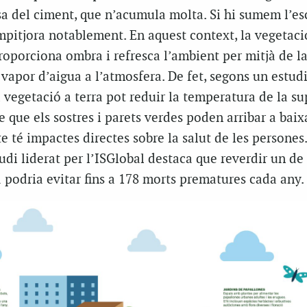
usa del ciment, que n’acumula molta. Si hi sumem l’e
empitjora notablement. En aquest context, la vegetaci
proporciona ombra i refresca l’ambient per mitjà de l
a vapor d’aigua a l’atmosfera. De fet, segons un estud
la vegetació a terra pot reduir la temperatura de la su
e que els sostres i parets verdes poden arribar a baixa
te té impactes directes sobre la salut de les persones
tudi liderat per l’ISGlobal destaca que reverdir un de
 podria evitar fins a 178 morts prematures cada any.