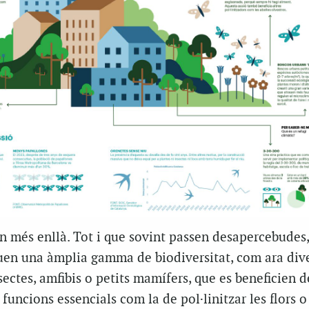
an més enllà. Tot i que sovint passen desapercebudes,
en una àmplia gamma de biodiversitat, com ara div
sectes, amfibis o petits mamífers, que es beneficien d
funcions essencials com la de pol·linitzar les flors o