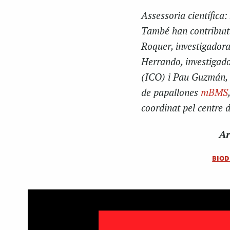
Assessoria científica
També han contribuït 
Roquer, investigadora
Herrando, investigador
(ICO) i Pau Guzmán, c
de papallones
mBMS
coordinat pel centre 
Ar
BIOD