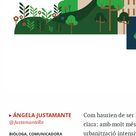
ÁNGELA JUSTAMANTE
Com haurien de ser l
JustamanteRo
clara: amb molt més
urbanització intensi
BIÒLOGA, COMUNICADORA