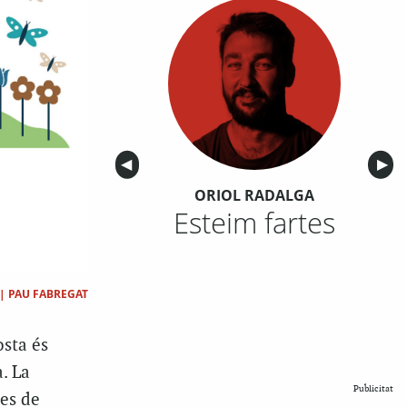
Anterior
◀︎
Sigu
▶︎
ORIOL RADALGA
Esteim fartes
|
PAU FABREGAT
osta és
. La
Publicitat
les de