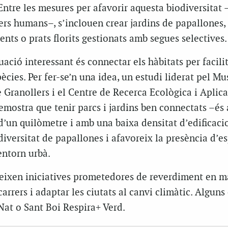
Entre les mesures per afavorir aquesta biodiversitat
sers humans–, s’inclouen crear jardins de papallones,
ts o prats florits gestionats amb segues selectives.
uació interessant és connectar els hàbitats per facilit
cies. Per fer-se’n una idea, un estudi liderat pel M
 Granollers i el Centre de Recerca Ecològica i Aplic
mostra que tenir parcs i jardins ben connectats –és a
’un quilòmetre i amb una baixa densitat d’edificaci
diversitat de papallones i afavoreix la presència d’e
entorn urbà.
teixen iniciatives prometedores de reverdiment en m
carrers i adaptar les ciutats al canvi climàtic. Algun
Nat o Sant Boi Respira+ Verd.