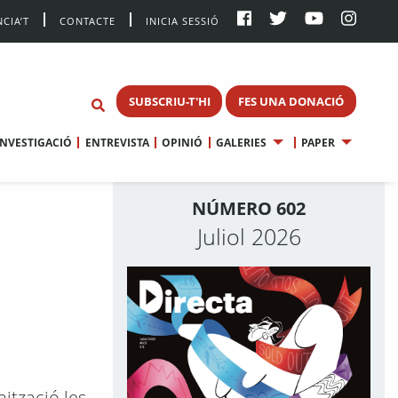
CIA’T
CONTACTE
INICIA SESSIÓ
SUBSCRIU-T'HI
FES UNA DONACIÓ
INVESTIGACIÓ
ENTREVISTA
OPINIÓ
GALERIES
PAPER
NÚMERO 602
Juliol 2026
ització les