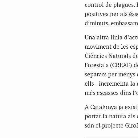
control de plagues. 
positives per als és
diminuts, embassamen
Una altra línia d’act
moviment de les espè
Ciències Naturals de
Forestals (CREAF) de
separats per menys d
ells– incrementa la 
més escasses dins l’
A Catalunya ja exis
portar la natura als 
són el projecte Giro