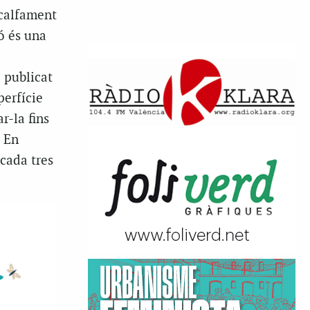
scalfament
ó és una
a
i publicat
perfície
r-la fins
. En
 cada tres