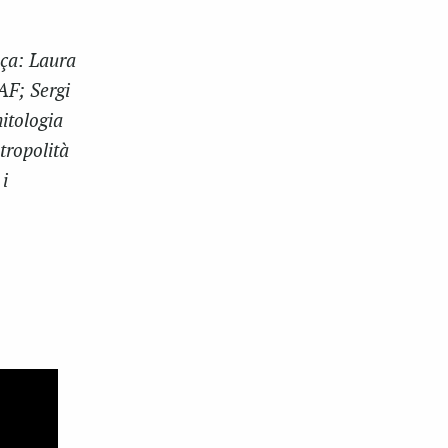
eça: Laura
AF; Sergi
nitologia
tropolità
i