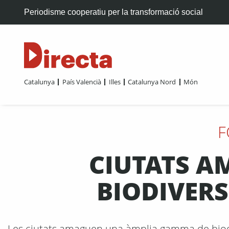
Periodisme cooperatiu per la transformació social
Catalunya
País Valencià
Illes
Catalunya Nord
Món
F
CIUTATS A
BIODIVERS
Les ciutats amaguen una àmplia gamma de biodive