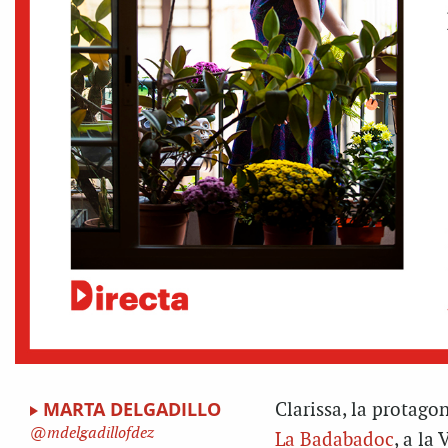
MARTA DELGADILLO
Clarissa, la protago
mdelgadillofdez
La Badabadoc
, a la