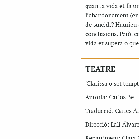
quan la vida et fa u
l’abandonament (en t
de suïcidi? Hauríeu 
conclusions. Però, c
vida et supera o que
TEATRE
'Clarissa o set tempt
Autoria: Carlos Be
Traducció: Carles Á
Direcció: Lali Álvar
Repartiment: Clara 