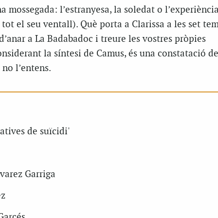
na mossegada: l’estranyesa, la soledat o l’experiènci
ot el seu ventall). Què porta a Clarissa a les set te
d’anar a La Badabadoc i treure les vostres pròpies
onsiderant la síntesi de Camus, és una constatació de
 no l’entens.
atives de suïcidi'
lvarez Garriga
ez
Garcés