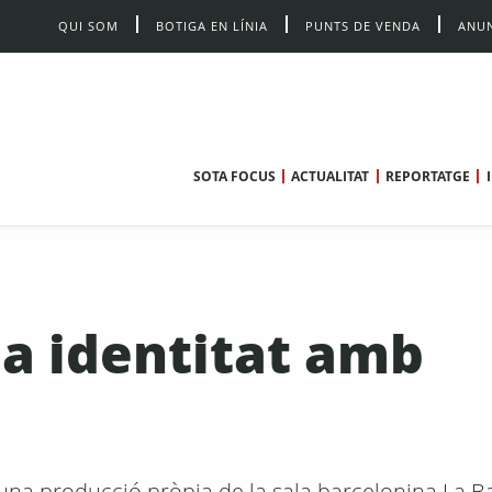
QUI SOM
BOTIGA EN LÍNIA
PUNTS DE VENDA
ANUN
SOTA FOCUS
ACTUALITAT
REPORTATGE
na identitat amb
 és una producció pròpia de la sala barcelonina La