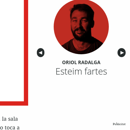
Anterior
◀︎
Sigu
▶︎
ORIOL RADALGA
Esteim fartes
 la sala
Publicitat
no toca a