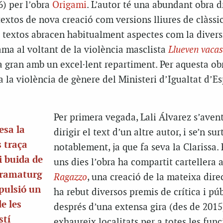
6) per l’obra
Origami
. L’autor té una abundant obra 
textos de nova creació com versions lliures de clàssi
 textos abracen habitualment aspectes com la diversi
rama al voltant de la violència masclista
Llueven vacas
a gran amb un excel·lent repartiment. Per aquesta ob
ra la violència de gènere del Ministeri d’Igualtat d’E
Per primera vegada, Lali Álvarez s’aven
esa la
dirigir el text d’un altre autor, i se’n sur
 traça
notablement, ja que fa seva la Clarissa. 
i buida de
uns dies l’obra ha compartit cartellera
 dramaturg
Ragazzo
, una creació de la mateixa dire
 pulsió un
ha rebut diversos premis de crítica i púb
e les
després d’una extensa gira (des de 2015
stí
exhaureix localitats per a totes les fun