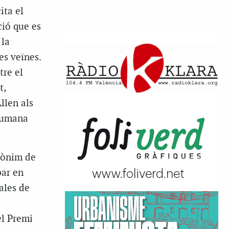
ita el
ció que es
 la
es veïnes.
tre el
t,
llen als
 humana
udònim de
par en
ales de
el Premi