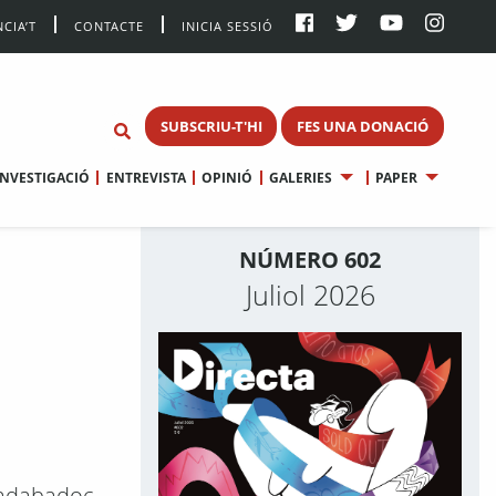
CIA’T
CONTACTE
INICIA SESSIÓ
SUBSCRIU-T'HI
FES UNA DONACIÓ
INVESTIGACIÓ
ENTREVISTA
OPINIÓ
GALERIES
PAPER
NÚMERO 602
Juliol 2026
 Badabadoc.