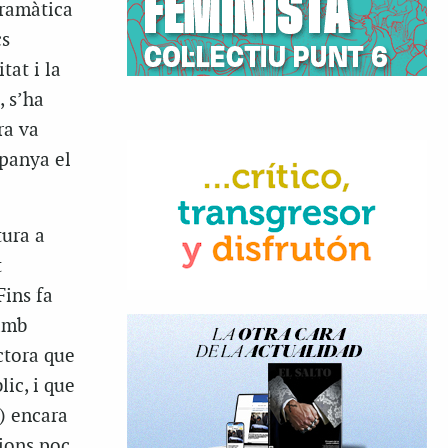
dramàtica
cs
tat i la
, s’ha
ra va
spanya el
tura a
t
Fins fa
 amb
ctora que
lic, i que
) encara
cions poc