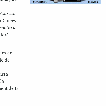
e
Clarissa
a Garcés.
contra la
aldrà
nies de
le de
issa
la
ment de la