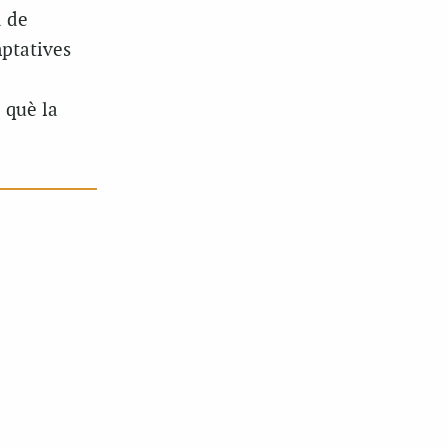
a de
mptatives
 què la