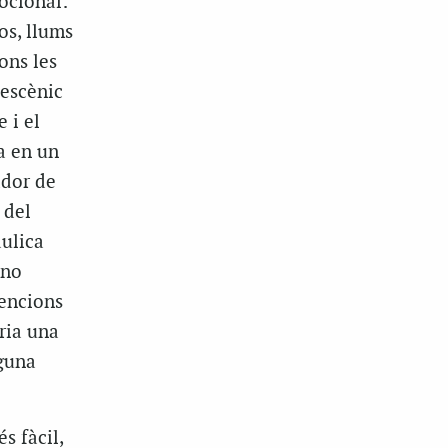
ocional:
os, llums
ons les
 escènic
 i el
a en un
ador de
 del
àulica
 no
vencions
ria una
lguna
s fàcil,