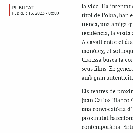
la vida. Ha intentat
PUBLICAT:
FEBRER 16, 2023 - 08:00
títol de l’obra, han 
trenca, una amiga qu
residència, la visita
A cavall entre el dr
monòleg, el soliloqui
Clarissa busca la co
seus films. En gener
amb gran autenticita
Els teatres de proxi
Juan Carlos Blanco G
una convocatòria d’
proximitat barceloni
contemporània. Entr