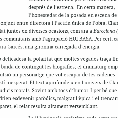
després de l’estrena. En certa manera,
l’honestedat de la posada en escena d
conjunt entre directora i l’actriu única de l’obra, Clar
at juntes en diverses ocasions, com ara a
Barcelona (
 comunitaris amb l’agrupació HUI BASA. Per cert, c
lara Garcés, una gironina carregada d’energia.
 delicadesa la polaritat que moltes vegades traça lí
 buida de contingut les biografies; el dramaturg omp
pulsió un personatge que vol escapar de les cadenes
tí inesperat. El text aprofundeix en l’univers de Clar
judicis morals. Sovint amb tocs d’humor. I per bé que 
drien esdevenir paròdics, malgrat l’èpica i el trenca
 paret, el relat resulta altament versemblant.