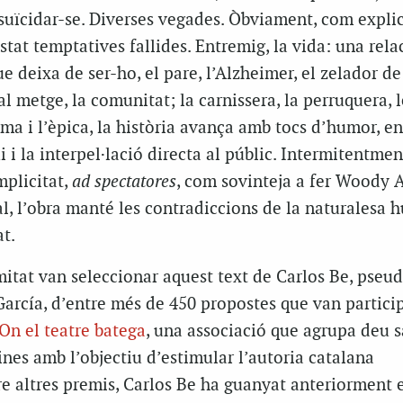
 suïcidar-se. Diverses vegades. Òbviament, com explic
estat temptatives fallides. Entremig, la vida: una rela
e deixa de ser-ho, el pare, l’Alzheimer, el zelador de
 al metge, la comunitat; la carnissera, la perruquera, l
ama i l’èpica, la història avança amb tocs d’humor, en
 i la interpel·lació directa al públic. Intermitentmen
mplicitat,
ad spectatores
, com sovinteja a fer Woody A
al, l’obra manté les contradiccions de la naturalesa
t.
mitat van seleccionar aquest text de Carlos Be, pse
arcía, d’entre més de 450 propostes que van partici
On el teatre batega
, una associació que agrupa deu s
nes amb l’objectiu d’estimular l’autoria catalana
e altres premis, Carlos Be ha guanyat anteriorment 