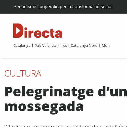
Periodisme cooperatiu per la transformació social
Catalunya
País Valencià
Illes
Catalunya Nord
Món
CULTURA
Pelegrinatge d’u
mossegada
'Clarissa o set temptatives fallides de suïcidi'