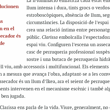
La il·luminació emfatitza cada estat em
olucionen
llum intensa i dura, tints grocs o verdos
estroboscòpiques, absència de llum, seg
ns
circumstàncies. La disposició de l’espai
n en el
crea una relació íntima entre personatge
secador és
públic.
Clarissa
embolcalla l’espectador
 de
espai viu. Configuren l’escena un assec
casc de perruqueria professional suspès
sostre i una butaca de perruqueria hidr
ll viu, amb accessoris i multifuncional. Els elements
n a mesura que avança l’obra, adaptant-se a les con
ssecador és un llum d’Ikea, ara el seient de perruque
ements intervenen en el mecanisme escènic i també a
 ben jugada.
larissa ens parla de la vida. Viure, generalment, no é