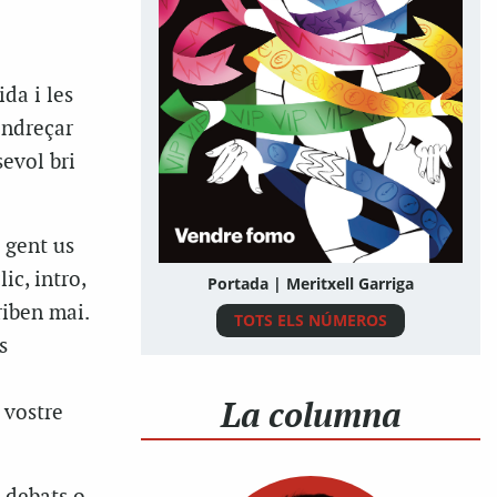
da i les
endreçar
evol bri
a gent us
ic, intro,
Portada | Meritxell Garriga
riben mai.
TOTS ELS NÚMEROS
s
La columna
 vostre