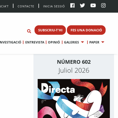
CIA’T
CONTACTE
INICIA SESSIÓ
SUBSCRIU-T'HI
FES UNA DONACIÓ
INVESTIGACIÓ
ENTREVISTA
OPINIÓ
GALERIES
PAPER
NÚMERO 602
Juliol 2026