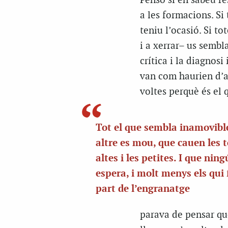
Penso si en sabeu re
a les formacions. Si 
teniu l’ocasió. Si t
i a xerrar– us sembl
crítica i la diagnos
van com haurien d’a
voltes perquè és el q
Tot el que sembla inamovibl
altre es mou, que cauen les t
altes i les petites. I que ning
espera, i molt menys els qui
part de l’engranatge
parava de pensar qu