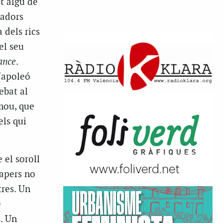
t algú de
nadors
 dels rics
el seu
ance
.
 Napoleó
ebat al
mou, que
els qui
 el soroll
 papers no
res. Un
e
s. Un