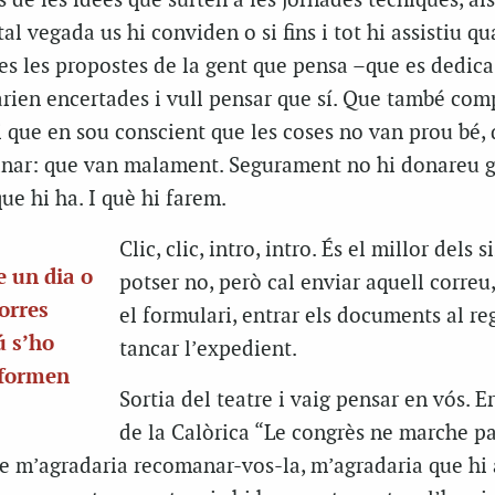
s de les idees que surten a les jornades tècniques, al
tal vegada us hi conviden o si fins i tot hi assistiu q
otes les propostes de la gent que pensa –que es dedica
arien encertades i vull pensar que sí. Que també com
i i que en sou conscient que les coses no van prou bé,
nar: que van malament. Segurament no hi donareu g
ue hi ha. I què hi farem.
Clic, clic, intro, intro. És el millor dels 
e un dia o
potser no, però cal enviar aquell correu
orres
el formulari, entrar els documents al reg
ú s’ho
tancar l’expedient.
 formen
Sortia del teatre i vaig pensar en vós. Er
de la Calòrica “Le congrès ne marche pa
e m’agradaria recomanar-vos-la, m’agradaria que hi a