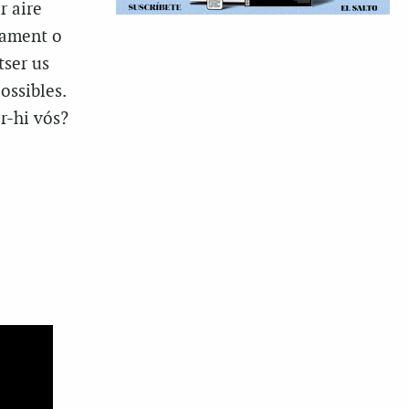
r aire
tament o
tser us
ossibles.
r-hi vós?