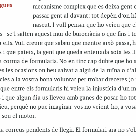
rgues
mecanisme complex que es deixa gent e
passar gent al davant: tot depèn d’on h
nascut. I vull pensar que ho veieu que el
– se’l salten aquest mur de burocràcia o que fins i t
a ells. Vull creure que sabeu que mentre això passa, h
s i que pateix, la gent que queda enterrada sota les l
 la corrua de formularis. No en tinc cap dubte que ho 
 les ocasions on heu salvat a algú de la ruïna o d’a
cies a la vostra bona voluntat per trobar dreceres (o 
 que entre els formularis hi veieu la injustícia d’un 
 i que algun dia us lleveu amb ganes de posar-ho to
ieu, perquè no puc imaginar-vos no veient-ho, a vosa
n sou el motor.
a correus pendents de llegir. El formulari ara no s’ob