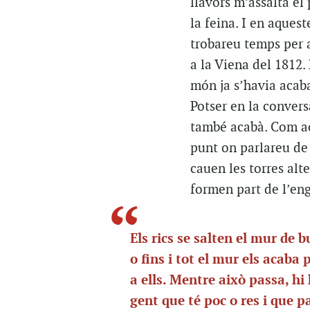
llavors m’assalta el
la feina. I en aques
trobareu temps per a
a la Viena del 1812.
món ja s’havia acabat
Potser en la convers
també acabà. Com aca
punt on parlareu de
cauen les torres alte
formen part de l’en
Els rics se salten el mur de 
o fins i tot el mur els acaba 
a ells. Mentre això passa, hi 
gent que té poc o res i que p