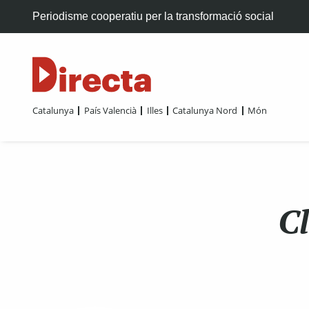
Periodisme cooperatiu per la transformació social
Catalunya
País Valencià
Illes
Catalunya Nord
Món
Cl