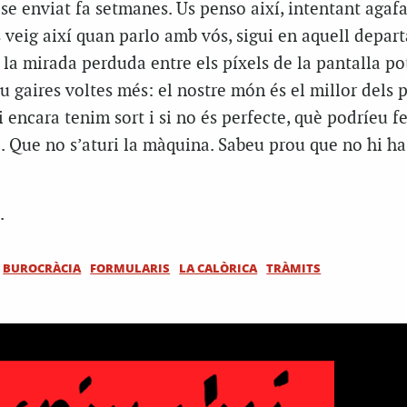
se enviat fa setmanes. Us penso així, intentant agafa
s veig així quan parlo amb vós, sigui en aquell depar
 la mirada perduda entre els píxels de la pantalla po
u gaires voltes més: el nostre món és el millor dels p
 encara tenim sort i si no és perfecte, què podríeu fe
tro. Que no s’aturi la màquina. Sabeu prou que no hi ha
.
BUROCRÀCIA
FORMULARIS
LA CALÒRICA
TRÀMITS