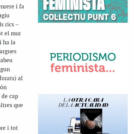
nrere i fa
àgiu
s rics –
ot el mur
i ha la
largues
sabeu
lgun
forats) al
món
t de cap
ltres que
re i tot