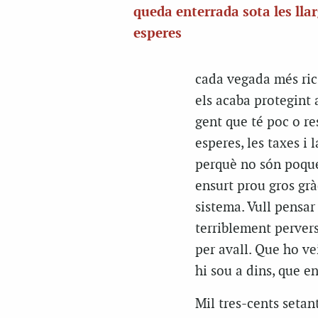
queda enterrada sota les lla
esperes
cada vegada més rics
els acaba protegint 
gent que té poc o re
esperes, les taxes i
perquè no són poques
ensurt prou gros grà
sistema. Vull pensar
terriblement pervers
per avall. Que ho ve
hi sou a dins, que e
Mil tres-cents setant