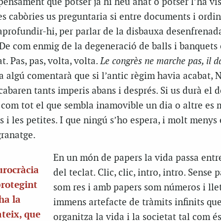
 pensament que potser ja hi heu anat o potser l’ha vis
tes cabòries us preguntaria si entre documents i ordi
profundir-hi, per parlar de la disbauxa desenfrenada
 De com enmig de la degeneració de balls i banquets 
. Pas, pas, volta, volta.
Le congrès ne marche pas, il d
a algú comentarà que si l’antic règim havia acabat,
baren tants imperis abans i després. Si us durà el d
 com tot el que sembla inamovible un dia o altre es 
s i les petites. I que ningú s’ho espera, i molt menys 
granatge.
En un món de papers la vida passa entre
burocràcia
del teclat. Clic, clic, intro, intro. Sense
protegint
som res i amb papers som números i llet
ha la
immens artefacte de tràmits infinits qu
ateix, que
organitza la vida i la societat tal com é