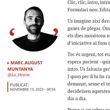
Clic, clic, intro, intro
Formulari nou. Edita
Us imagino així dava
ganes de plegar. Om
els dies monòtons m
d’iniciativa al fons 
Tot és urgent, tot e
espera pacient –quin
MARC AUGUST
MUNTANYA
intro. Us faltaria ge
La_Directa
I quan per fi hi ha 
demanat, sense el te
PUBLICAT:
NOVEMBRE 15, 2023 - 08:56
decideixen aquestes 
dia a dia.