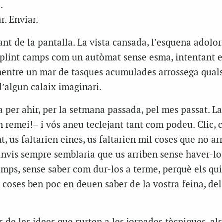
.
r. Enviar.
nt de la pantalla. La vista cansada, l’esquena adolori
plint camps com un autòmat sense esma, intentant 
entre un mar de tasques acumulades arrossega quals
d’algun calaix imaginari.
ra per ahir, per la setmana passada, pel mes passat. L
 remei!– i vós aneu teclejant tant com podeu. Clic, cl
nt, us faltarien eines, us faltarien mil coses que no ar
canvis sempre semblaria que us arriben sense haver-lo
mps, sense saber com dur-los a terme, perquè els qui
coses ben poc en deuen saber de la vostra feina, del