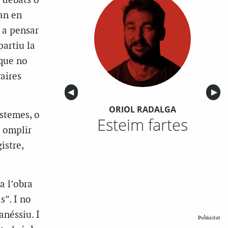
s debats o
uan en
 a pensar
partiu la
 que no
aires
Anterior
◀︎
Sigu
▶︎
ORIOL RADALGA
sistemes, o
Esteim fartes
, omplir
istre,
a l’obra
s”. I no
néssiu. I
Publicitat