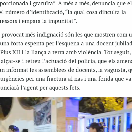
oporcionada i gratuïta”. A més a més, denuncia que e
l número d’identificació, “la qual cosa dificulta la
gressors i empara la impunitat”.
 provocat més indignació són les que mostren com 
 una forta espenta per l’esquena a una docent jubila
Pius XII i la llança a terra amb violència. Tot seguit,
 alçar-se i retreu l’actuació del policia, que els ame
n informat les assemblees de docents, la vaguista, q
 urgències per una fractura al nas i una ferida que va
unciarà l’agent per aquests fets.