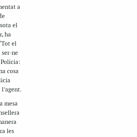
mentat a
de
sota el
r, ha
“Tot el
a ser-ne
Policia:
una cosa
licia
 l’agent.
la mesa
nsellera
 manera
ra les