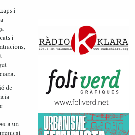
raps i
ha
ga
cats i
ntracions,
t
gut
ciana.
ió de
ncia
e
per a un
comunicat