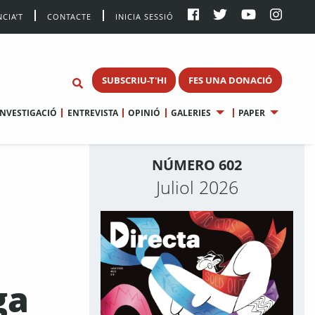
CIA’T
CONTACTE
INICIA SESSIÓ
SUBSCRIU-T'HI
FES UNA DONACIÓ
INVESTIGACIÓ
ENTREVISTA
OPINIÓ
GALERIES
PAPER
NÚMERO 602
Juliol 2026
ga