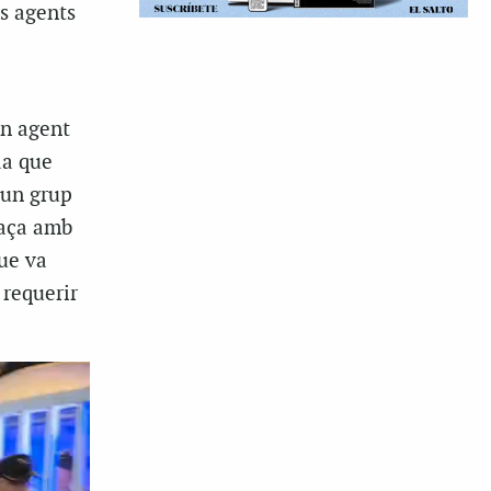
ls agents
un agent
da que
 un grup
naça amb
ue va
 requerir