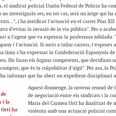
a, el sindical policial Unión Federal de Policia ha co
 no investigaràs res, en tot cas, serà un jutge qui ha 
ats…”, i ha justificat l’actuació en el carrer Pius XII 
ava d’evitar la invasió de la via pública”. Per a acaba
ort a l’agent que va espentar la professora jubilada: 
any i l’actuació. Si surts a tallar carrers, t’exposes 
ixa línia s’ha expressat la Confederació Espanyola de 
res. Ho faran els òrgans competents, que decidiran 
omptat, que és la culpabilitat d’algú”. Per ara, la Po
a informat que ha obert un expedient disciplinari a
Aquest diumenge, la novena reunió de 
 de
de negociació entre els sindicats i la co
 i la
Maria del Carmen Ortí ha finalitzat de
 Ortí ha
violenta amb una actuació policial cont