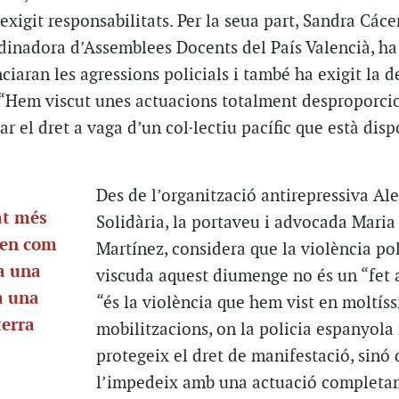
exigit responsabilitats. Per la seua part, Sandra Cáce
dinadora d’Assemblees Docents del País Valencià, ha
iaran les agressions policials i també ha exigit la 
. “Hem viscut unes actuacions totalment desproporc
r el dret a vaga d’un col·lectiu pacífic que està disp
Des de l’organització antirepressiva Ale
at més
Solidària, la portaveu i advocada Maria
ren com
Martínez, considera que la violència pol
a una
viscuda aquest diumenge no és un “fet a
a una
“és la violència que hem vist en moltís
terra
mobilitzacions, on la policia espanyola
protegeix el dret de manifestació, sinó
l’impedeix amb una actuació completa