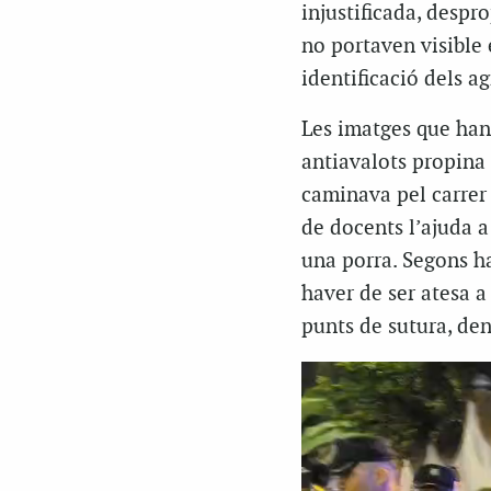
injustificada, despr
no portaven visible e
identificació dels a
Les imatges que han
antiavalots propina
caminava pel carrer 
de docents l’ajuda a
una porra. Segons ha
haver de ser atesa a
punts de sutura, den
Reproductor
de
vídeo