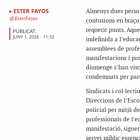
ESTER FAYOS
Almenys dues persone
EsterFayos
contusions en braços
requerit punts. Aque
PUBLICAT:
JUNY 1, 2026 - 11:32
indefinida a l’educa
assemblees de profe
manifestacions i pro
diumenge s’han viscu
condemnats per part 
Sindicats i col·lect
Direccions de l’Esco
policial per mitjà d
professionals de l’e
manifestació, siguen
servei públic essenc