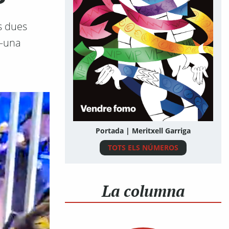
s dues
 —una
Portada | Meritxell Garriga
TOTS ELS NÚMEROS
La columna