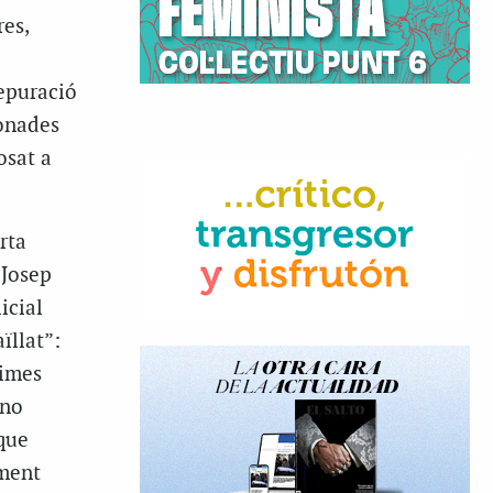
res,
depuració
ionades
osat a
rta
 Josep
icial
ïllat”:
simes
 no
 que
ment