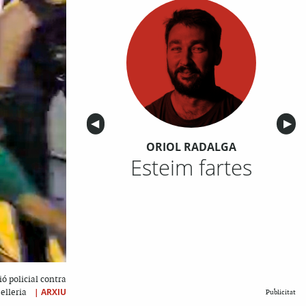
Anterior
◀︎
Sigu
▶︎
ORIOL RADALGA
Esteim fartes
ó policial contra
|
ARXIU
selleria
Publicitat