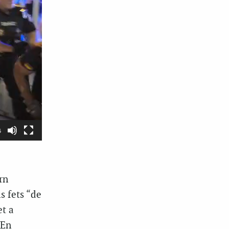
6
rn
s fets “de
et a
 En