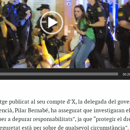
00:2
tge publicat al seu compte d’X, la delegada del gove
encià, Pilar Bernabé, ha assegurat que investigaran el
r a depurar responsabilitats”, ja que “protegir el dr
eguretat està per sobre de qualsevol circumstància”.