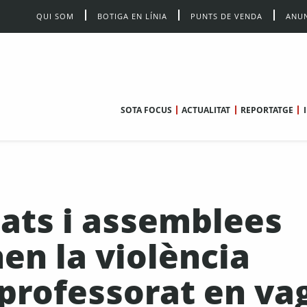
QUI SOM
BOTIGA EN LÍNIA
PUNTS DE VENDA
ANUN
SOTA FOCUS
ACTUALITAT
REPORTATGE
icats i assemblees
n la violència
l professorat en va