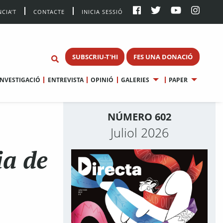
CIA’T
CONTACTE
INICIA SESSIÓ
SUBSCRIU-T'HI
FES UNA DONACIÓ
INVESTIGACIÓ
ENTREVISTA
OPINIÓ
GALERIES
PAPER
NÚMERO 602
Juliol 2026
ia de