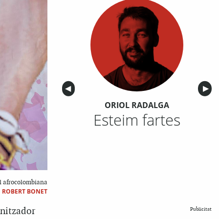
Anterior
◀︎
Sigu
▶︎
ORIOL RADALGA
Esteim fartes
ial afrocolombiana
|
ROBERT BONET
onitzador
Publicitat