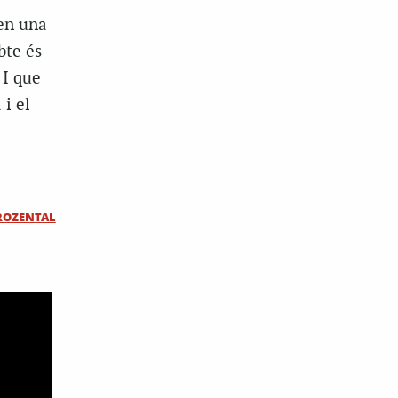
 en una
bte és
 I que
 i el
ROZENTAL