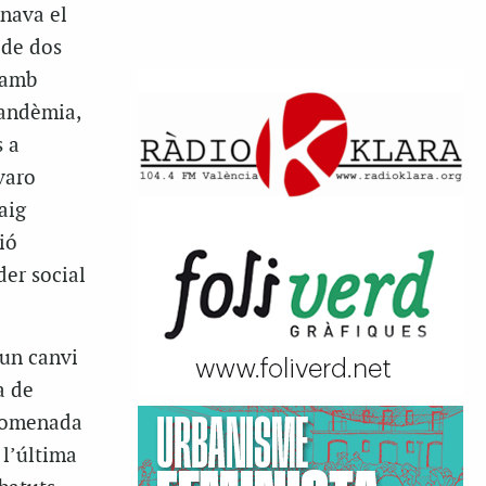
onava el
 de dos
 amb
pandèmia,
s a
varo
aig
ió
der social
 un canvi
a de
–anomenada
 l’última