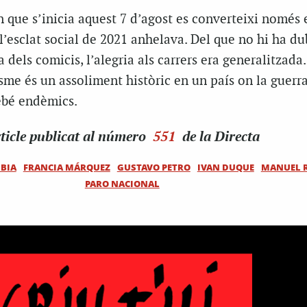
n que s’inicia aquest 7 d’agost es converteixi només
 l’esclat social de 2021 anhelava. Del que no hi ha du
a dels comicis, l’alegria als carrers era generalitzada.
isme és un assoliment històric en un país on la guerra
ebé endèmics.
ticle
publicat al número
551
de la Directa
BIA
FRANCIA MÁRQUEZ
GUSTAVO PETRO
IVAN DUQUE
MANUEL 
PARO NACIONAL