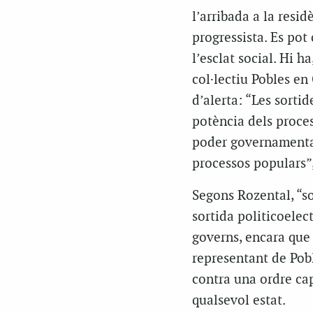
l’arribada a la resi
progressista. Es pot
l’esclat social. Hi 
col·lectiu Pobles en
d’alerta: “Les sortid
potència dels proce
poder governamental
processos populars”
Segons Rozental, “so
sortida politicoelec
governs, encara que 
representant de Pobl
contra una ordre cap
qualsevol estat.