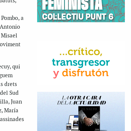
batuts,
a Pombo, a
 Antonio
 Misael
moviment
cuy, qui
iguem
s drets
 del Sud
lla, Juan
z, María
sassinades