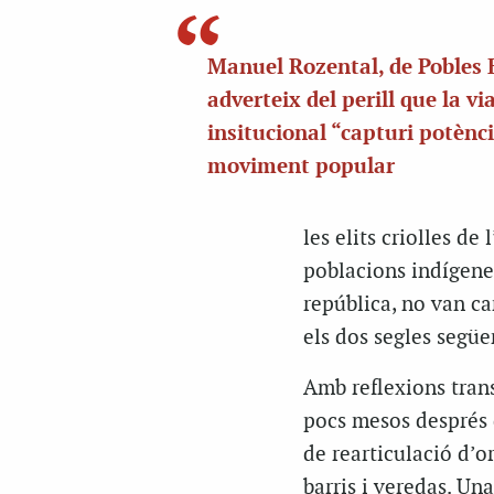
Manuel Rozental, de Pobles 
adverteix del perill que la vi
insitucional “capturi potènci
moviment popular
les elits criolles d
poblacions indígenes
república, no van ca
els dos segles següe
Amb reflexions tran
pocs mesos després de
de rearticulació d’o
barris i
veredas
. Una