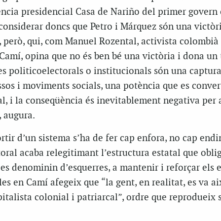
dència presidencial Casa de Nariño del primer govern
 considerar doncs que Petro i Márquez són una victòr
ha, però, qui, com Manuel Rozental, activista colombià
 Camí, opina que no és ben bé una victòria i dona un 
es politicoelectorals o institucionals són una captura
ssos i moviments socials, una potència que es conver
, i la conseqüència és inevitablement negativa per 
, augura.
rtir d’un sistema s’ha de fer cap enfora, no cap endins
toral acaba relegitimant l’estructura estatal que oblig
es denominin d’esquerres, a mantenir i reforçar els es
es en Camí afegeix que “la gent, en realitat, es va ai
italista colonial i patriarcal”, ordre que reprodueix