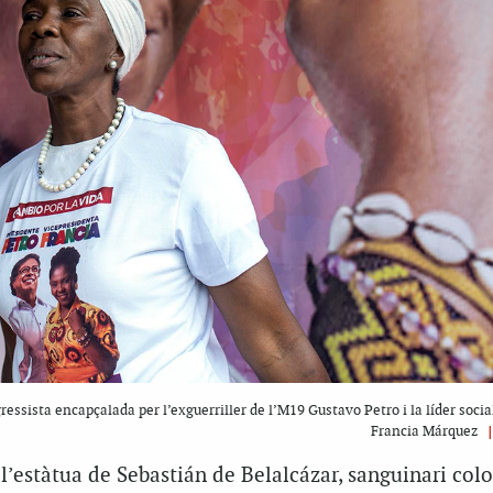
ogressista encapçalada per l’exguerriller de l’M19 Gustavo Petro i la líder soc
Francia Márquez
’estàtua de Sebastián de Belalcázar, sanguinari col