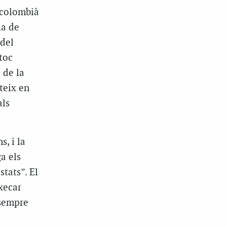
 colombià
ia de
 del
toc
 de la
teix en
als
, i la
a els
tats”. El
xecar
 sempre