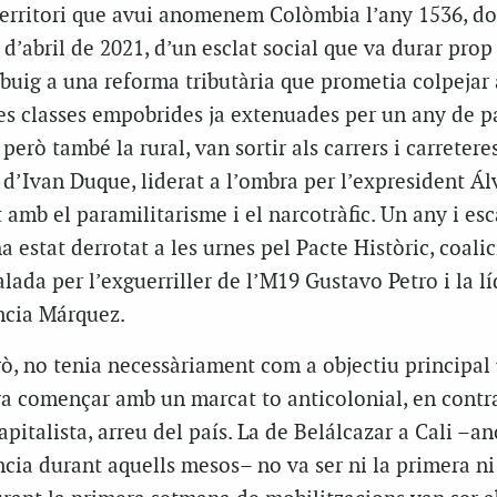
 territori que avui anomenem Colòmbia l’any 1536, d
8 d’abril de 2021, d’un esclat social que va durar prop
ebuig a una reforma tributària que prometia colpejar
es classes empobrides ja extenuades per un any de 
erò també la rural, van sortir als carrers i carretere
d’Ivan Duque, liderat a l’ombra per l’expresident Ál
t amb el paramilitarisme i el narcotràfic. Un any i esc
a estat derrotat a les urnes pel Pacte Històric, coalic
lada per l’exguerriller de l’M19 Gustavo Petro i la lí
ncia Márquez.
rò, no tenia necessàriament com a objectiu principal
 va començar amb un marcat to anticolonial, en contr
 capitalista, arreu del país. La de Belálcazar a Cali 
ència durant aquells mesos– no va ser ni la primera ni