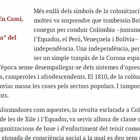
Més enllà dels símbols de la colonitzaci
En Camí,
moltes va sorprendre que tombessin Bol
a
conegut per conduir Colòmbia –juntam
a” del
l’Equador, el Perú, Veneçuela i Bolívia– 
independència. Una independència, per
ser un simple traspàs de la Corona espa
e l’època sense desempallegar-se dels sistemes d’opres
, camperoles i afrodescendents. El 1810, de la colòni
nviar massa les coses pels sectors populars. I tampo
nts.
sformadores com aquestes, la revolta esclatada a Co
 les de Xile i l’Equador, va servir alhora de classe d
rganitzacions de base i d’enfortiment del teixit comu
 glopada de consciència social a la qual es deu sens