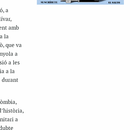
ó, a
ívar,
ent amb
a la
ò, que va
nyola a
sió a les
a a la
c durant
lòmbia,
’història,
nitari a
 dubte