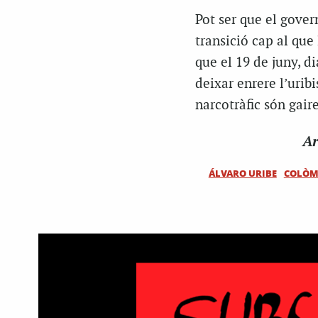
Pot ser que el gover
transició cap al que
que el 19 de juny, di
deixar enrere l’urib
narcotràfic són gair
Ar
ÁLVARO URIBE
COLÒM