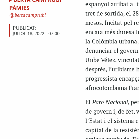
espanyol arribat al
PÀMIES
tret de sortida, el 2
bertacamprubi
mesos. Incitat pel r
PUBLICAT:
encara més duresa l
JULIOL 18, 2022 - 07:00
la Colòmbia urbana, p
denunciar el govern 
Uribe Vélez, vincula
després, l’uribisme h
progressista encapça
afrocolombiana Fra
El
Paro Nacional
, pe
de govern i, de fet,
l’Estat i el sistema
capital de la resist