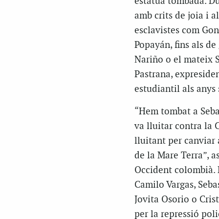
estàtua tombada. Du
amb crits de joia i 
esclavistes com Gon
Popayán, fins als de
Nariño o el mateix 
Pastrana, expreside
estudiantil als anys 
“Hem tombat a Sebas
va lluitar contra la
lluitant per canviar
de la Mare Terra”, 
Occident colombià. D
Camilo Vargas, Seba
Jovita Osorio o Cris
per la repressió poli