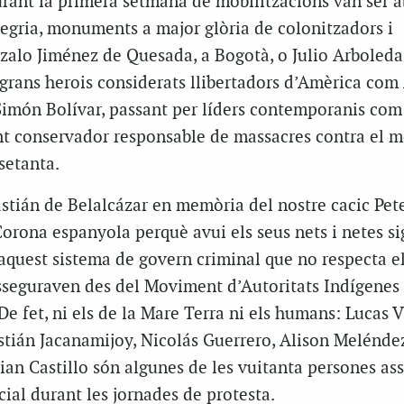
rant la primera setmana de mobilitzacions van ser a
alegria, monuments a major glòria de colonitzadors i
zalo Jiménez de Quesada, a Bogotà, o Julio Arboled
 grans herois considerats llibertadors d’Amèrica com
Simón Bolívar, passant per líders contemporanis com
nt conservador responsable de massacres contra el 
setanta.
tián de Belalcázar en memòria del nostre cacic Pete
 Corona espanyola perquè avui els seus nets i netes s
 aquest sistema de govern criminal que no respecta el
asseguraven des del Moviment d’Autoritats Indígenes
e fet, ni els de la Mare Terra ni els humans: Lucas Vi
stián Jacanamijoy, Nicolás Guerrero, Alison Melénde
tian Castillo són algunes de les vuitanta persones as
cial durant les jornades de protesta.