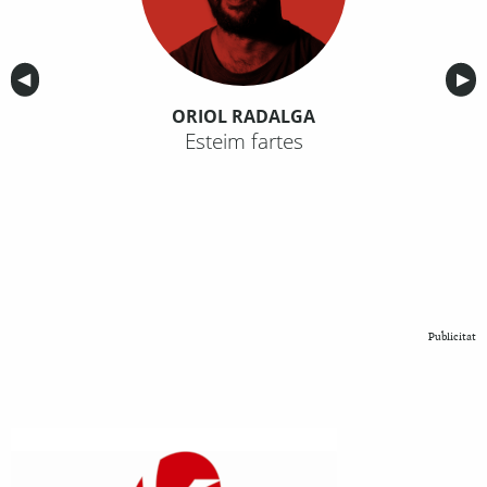
Anterior
◀︎
Sig
▶︎
ORIOL RADALGA
Esteim fartes
Publicitat