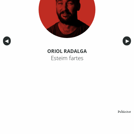
Anterior
◀︎
Sig
▶︎
ORIOL RADALGA
Esteim fartes
Publicitat