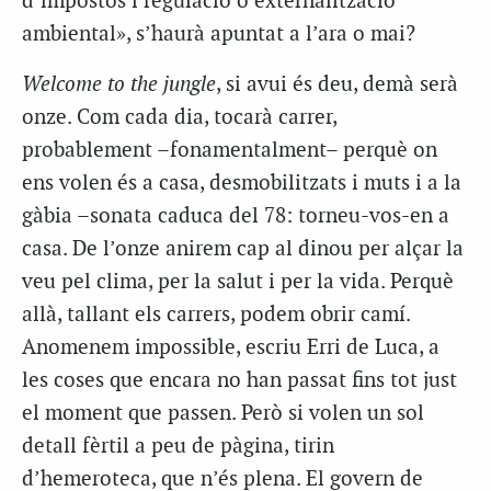
d’impostos i regulació o externalització
ambiental», s’haurà apuntat a l’ara o mai?
Welcome to the jungle
, si avui és deu, demà serà
onze. Com cada dia, tocarà carrer,
probablement –fonamentalment– perquè on
ens volen és a casa, desmobilitzats i muts i a la
gàbia –sonata caduca del 78: torneu-vos-en a
casa. De l’onze anirem cap al dinou per alçar la
veu pel clima, per la salut i per la vida. Perquè
allà, tallant els carrers, podem obrir camí.
Anomenem impossible, escriu Erri de Luca, a
les coses que encara no han passat fins tot just
el moment que passen. Però si volen un sol
detall fèrtil a peu de pàgina, tirin
d’hemeroteca, que n’és plena. El govern de