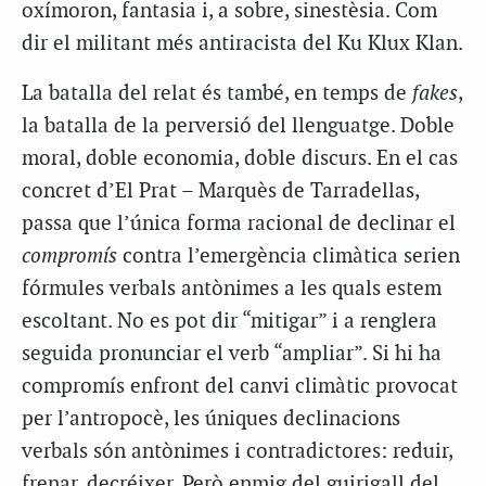
oxímoron, fantasia i, a sobre, sinestèsia. Com
dir el militant més antiracista del Ku Klux Klan.
La batalla del relat és també, en temps de
fakes
,
la batalla de la perversió del llenguatge. Doble
moral, doble economia, doble discurs. En el cas
concret d’El Prat – Marquès de Tarradellas,
passa que l’única forma racional de declinar el
compromís
contra l’emergència climàtica serien
fórmules verbals antònimes a les quals estem
escoltant. No es pot dir “mitigar” i a renglera
seguida pronunciar el verb “ampliar”. Si hi ha
compromís enfront del canvi climàtic provocat
per l’antropocè, les úniques declinacions
verbals són antònimes i contradictores: reduir,
frenar, decréixer. Però enmig del guirigall del