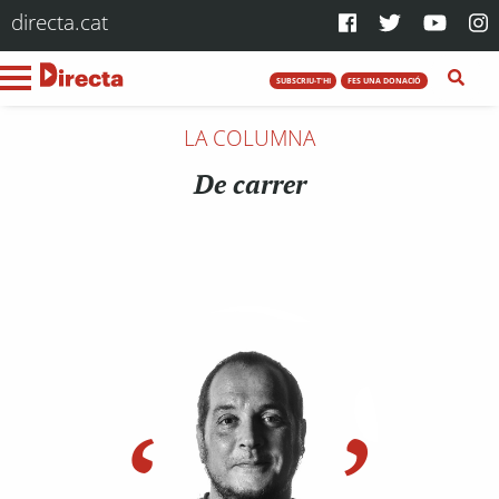
directa.cat
SUBSCRIU-T'HI
FES UNA DONACIÓ
LA COLUMNA
De carrer