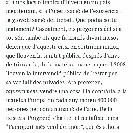
sí a uns jocs olímpics d’hivern en un país
mediterrani, si a l’uberització de l’existència i
la glovolització del treball. Què podia sortir
malament? Casualment, els pregoners del sí a
tot són també els que fa només divuit mesos
deien que d’aquesta crisi en sortiríem millor,
que lloaven la sanitat pública després d’anys
de trinxar-la, de la mateixa manera que el 2008
lloaven la intervenció pública de l’estat per
salvar fallides privades. Ara pretenen,
tafurerament
, vendre una cosa i la contrària, a la
mateixa Europa on cada any moren 400.000
persones per contaminació de l’aire. De la
txistera, Puigneró s’ha tret el metafísic lema
“l’aeroport més verd del món”, que és alhora