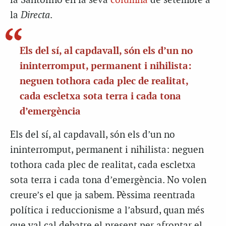
la Santolino en la seva
columna
de setembre a
la
Directa
.
Els del sí, al capdavall, són els d’un no
ininterromput, permanent i nihilista:
neguen tothora cada plec de realitat,
cada escletxa sota terra i cada tona
d’emergència
Els del sí, al capdavall, són els d’un no
ininterromput, permanent i nihilista: neguen
tothora cada plec de realitat, cada escletxa
sota terra i cada tona d’emergència. No volen
creure’s el que ja sabem. Pèssima reentrada
política i reduccionisme a l’absurd, quan més
que val cal debatre el present per afrontar el