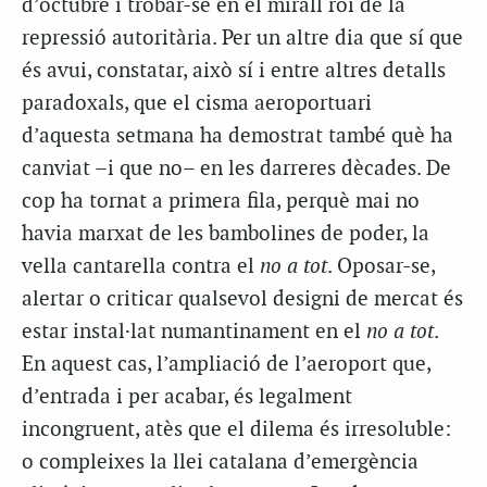
d’octubre i trobar-se en el mirall roí de la
repressió autoritària. Per un altre dia que sí que
és avui, constatar, això sí i entre altres detalls
paradoxals, que el cisma aeroportuari
d’aquesta setmana ha demostrat també què ha
canviat –i que no– en les darreres dècades. De
cop ha tornat a primera fila, perquè mai no
havia marxat de les bambolines de poder, la
vella cantarella contra el
no a tot
. Oposar-se,
alertar o criticar qualsevol designi de mercat és
estar instal·lat numantinament en el
no a tot
.
En aquest cas, l’ampliació de l’aeroport que,
d’entrada i per acabar, és legalment
incongruent, atès que el dilema és irresoluble:
o compleixes la llei catalana d’emergència