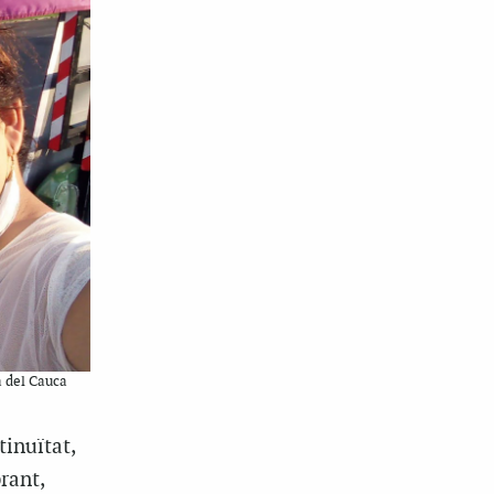
a del Cauca
tinuïtat,
rant,