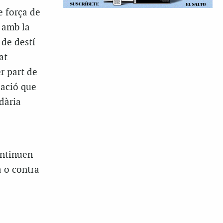
e força de
r amb la
 de destí
at
er part de
iació que
dària
ontinuen
a o contra