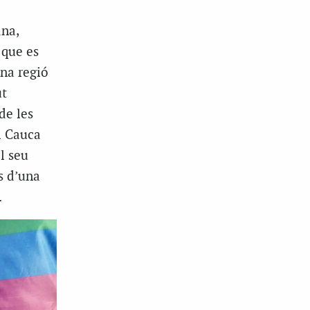
ana,
 que es
una regió
ut
de les
l Cauca
l seu
s d’una
.