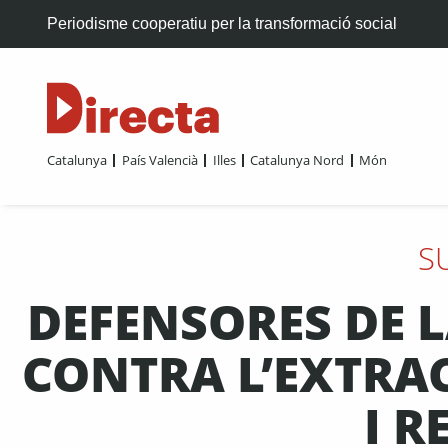
Periodisme cooperatiu per la transformació social
Catalunya
País Valencià
Illes
Catalunya Nord
Món
S
DEFENSORES DE LA
CONTRA L’EXTRAC
I R