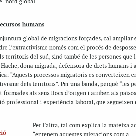
l nord global.
 recursos humans
njuntura global de migracions forçades, cal ampliar 
dre l’extractivisme només com el procés de desposse
ls territoris del sud, sinó també de les persones que l
Hache, dona migrada, defensora de drets humans i a
ifica: “Aquests processos migratoris es converteixen e
ivisme dels territoris”. Per una banda, perquè “les p
 formades als seus llocs d’origen i arriben als païso
 professional i experiència laboral, que segueixen e
Per l’altra, tal com explica la mateixa ac
ció
“entenem aquestes migracions com a