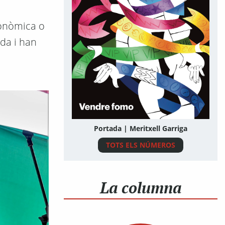
econòmica o
da i han
Portada | Meritxell Garriga
TOTS ELS NÚMEROS
La columna