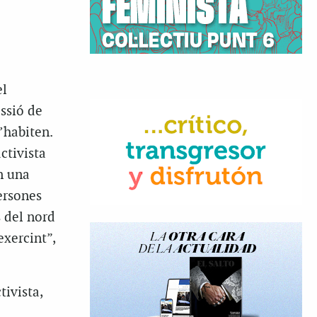
el
ssió de
’habiten.
ctivista
n una
ersones
s del nord
xercint”,
tivista,