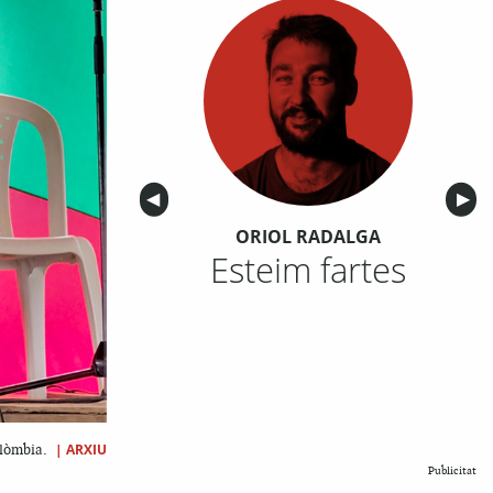
Anterior
◀︎
Sigu
▶︎
ORIOL RADALGA
Esteim fartes
|
ARXIU
olòmbia.
Publicitat