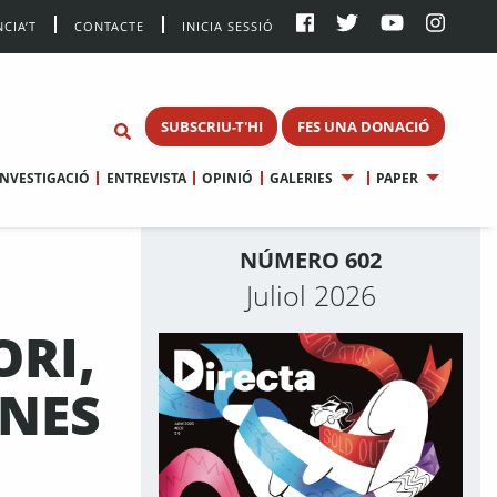
CIA’T
CONTACTE
INICIA SESSIÓ
SUBSCRIU-T'HI
FES UNA DONACIÓ
INVESTIGACIÓ
ENTREVISTA
OPINIÓ
GALERIES
PAPER
NÚMERO 602
Juliol 2026
ORI,
ONES