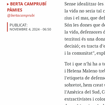
BERTA CAMPRUBÍ
S
ense idealitzar-les
PÀMIES
la vida no seria ta
bertacamprubi
rius i el mar, que de
PUBLICAT:
Són les dones que de
NOVEMBRE 4, 2024 - 06:50
la vida, defensores 
territori és una don
decisió; es tracta d’
i la comunitat”, expl
Tot i que n’hi ha a 
i Helena Maleno tre
l’etiqueta de
defenso
sobretot, hem creat 
l’Amèrica del Sud, C
extractivistes i colo