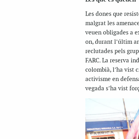
Les dones que resist
malgrat les amenace
veuen obligades a ex
on, durant l’últim a
reclutades pels grup
FARC. La reserva in
colombià, l’ha vist 
activisme en defensa
vegada s’ha vist for