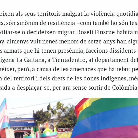
eixen als seus territoris malgrat la violència quotidi
s, són sinònim de resiliència –com també ho són les
iliar-se o decideixen migrar. Roseli Finscue habita 
ny, almenys vuit nenes menors de setze anys han sig
s armats que hi tenen presència, faccions dissidents 
dígena La Gaitana, a Tierradentro, al departament de
créixer, però, a causa de les amenaces que ha rebut pe
 del territori i dels drets de les dones indígenes, mé
çada a desplaçar-se, per ara sense sortir de Colòmbia