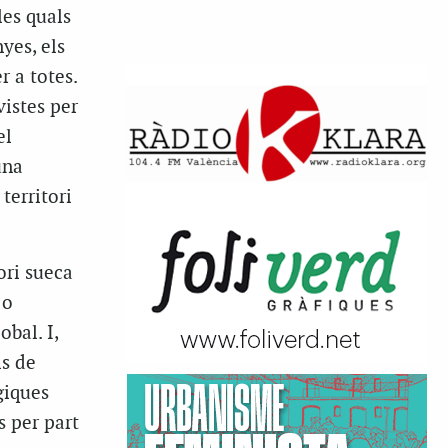
les quals
yes, els
r a totes.
vistes per
el
una
territori
ori sueca
 o
bal. I,
ls de
giques
s per part