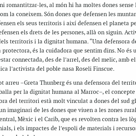
 ni romantitzar-les, al món hi ha moltes dones sense 
l com la coneixem. Són dones que defensen les muntan
fensen els seus territoris i així defensen el planeta pe
fensen els drets de les persones, allà on siguin. Acti
dels territoris i la dignitat humana. “Una defensora d
a protectora, és la cuidadora que sentim dins. No és 
estar connectada, des de l’arrel, des del melic, amb el 
ica l’activista del poble nasa Roseli Finscue.
tot arreu –Greta Thunberg és una defensora del territ
balla per la dignitat humana al Marroc–, el concepte
ra del territori
està molt vinculat a dones del sud glo
un imaginari de les dones que viuen a les zones rura
entral, Mèxic i el Carib, que es revolten contra les lò
nials, i els impactes de l’espoli de materials i recurso