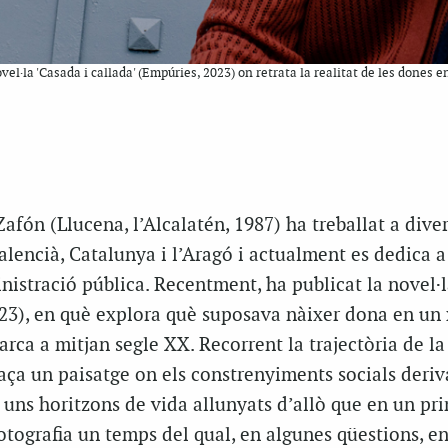
l·la 'Casada i callada' (Empúries, 2023) on retrata la realitat de les dones e
fón (Llucena, l’Alcalatén, 1987) ha treballat a dive
alencià, Catalunya i l’Aragó i actualment es dedica a
nistració pública. Recentment, ha publicat la novel·
23), en què explora què suposava nàixer dona en un 
rca a mitjan segle XX. Recorrent la trajectòria de la
raça un paisatge on els constrenyiments socials deriv
uns horitzons de vida allunyats d’allò que en un pri
fotografia un temps del qual, en algunes qüestions, e