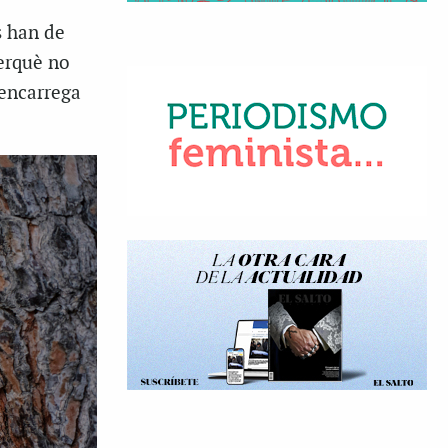
s han de
perquè no
’encarrega