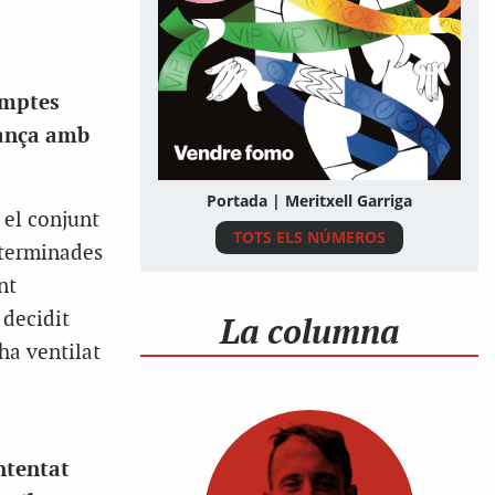
comptes
jança amb
Portada | Meritxell Garriga
 el conjunt
TOTS ELS NÚMEROS
eterminades
nt
 decidit
La columna
’ha ventilat
ntentat