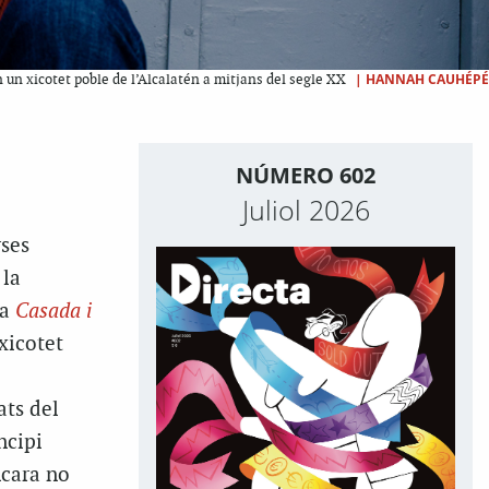
|
HANNAH CAUHÉPÉ
n un xicotet poble de l’Alcalatén a mitjans del segle XX
NÚMERO 602
Juliol 2026
rses
 la
la
Casada i
xicotet
ats del
ncipi
ncara no