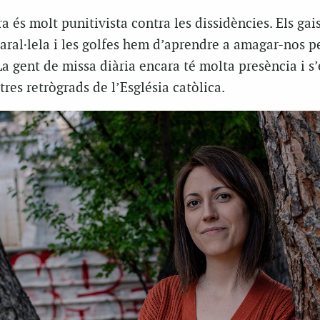
ra és molt punitivista contra les dissidències. Els gai
paral·lela i les golfes hem d’aprendre a amagar-nos 
 La gent de missa diària encara té molta presència i s
res retrògrads de l’Església catòlica.