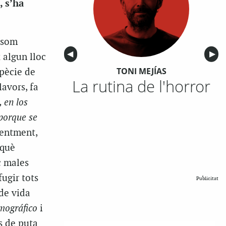
, s’ha
è som
Anterior
◀︎
Sigu
▶︎
 algun lloc
TONI MEJÍAS
spècie de
La rutina de l'horror
lavors, fa
 en los
 porque se
dentment,
rquè
c males
fugir tots
Publicitat
de vida
mográfico
i
ls de puta