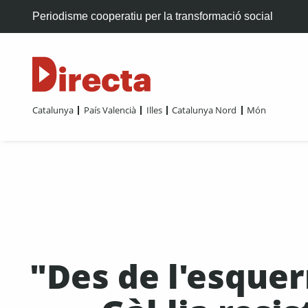
Periodisme cooperatiu per la transformació social
Catalunya
País Valencià
Illes
Catalunya Nord
Món
"Des de l'esquer