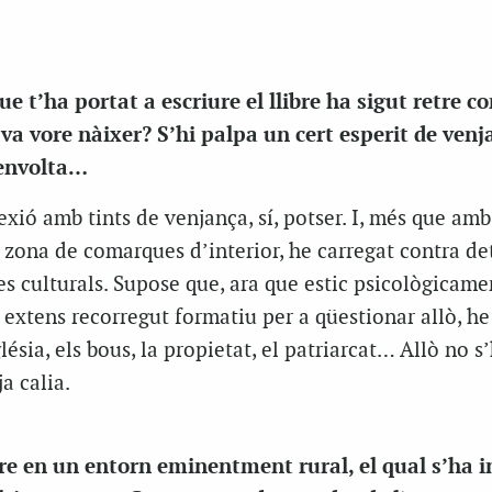
ue t’ha portat a escriure el llibre ha sigut retre 
 va vore nàixer? S’hi palpa un cert esperit de ven
’envolta…
lexió amb tints de venjança, sí, potser. I, més que amb
a zona de comarques d’interior, he carregat contra d
s culturals. Supose que, ara que estic psicològicame
 extens recorregut formatiu per a qüestionar allò, he
lésia, els bous, la propietat, el patriarcat… Allò no s
ja calia.
rre en un entorn eminentment rural, el qual s’ha i