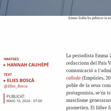
Emma Zafón ha publicat la nove
La periodista Emma Za
IMATGES
redaccions del País V
HANNAH CAUHÉPÉ
comunicació a l’admi
TEXT
callada
(Empúries, 20
ELIES BOSCÀ
poble de la seua coma
Elies_Bosca
protagonista, se’ns t
PUBLICAT:
masclisme generaran 
MAIG 16, 2024 - 07:00
prometien. El llibre 