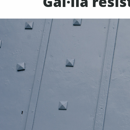
Gàl·lia resi