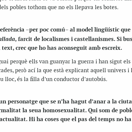
dels pobles tothom que no els llepava les botes.
 referència –per poc comú– al model lingüístic que
allada
, farcit de localismes i castellanismes. Si bu
l text, crec que ho has aconseguit amb escreix.
guai perquè ells van guanyar la guerra i han sigut el
cades, però ací la que està explicant aquell univers i 
u lloc, és la filla d’un conductor d’autobús.
 un personatge que se n’ha hagut d’anar a la ciuta
rmalitat la seua homosexualitat. Qui som de pob
actualitat. Hi ha coses que el pas del temps no h