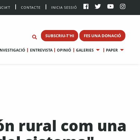
CIA’T
CONTACTE
INICIA SESSIÓ
SUBSCRIU-T'HI
FES UNA DONACIÓ
INVESTIGACIÓ
ENTREVISTA
OPINIÓ
GALERIES
PAPER
món rural com una