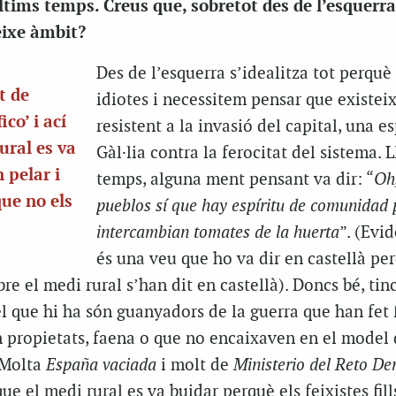
ltims temps. Creus que, sobretot des de l’esquerra
eixe àmbit?
Des de l’esquerra s’idealitza tot perqu
t de
idiotes i necessitem pensar que existeix
co’ i ací
resistent a la invasió del capital, una e
ural es va
Gàl·lia contra la ferocitat del sistema. L
 pelar i
temps, alguna ment pensant va dir: “
Oh,
ue no els
pueblos sí que hay espíritu de comunidad
intercambian tomates de la huerta
”. (Evi
és una veu que ho va dir en castellà pe
re el medi rural s’han dit en castellà). Doncs bé, tin
 el que hi ha són guanyadors de la guerra que han fet 
n propietats, faena o que no encaixaven en el model 
. Molta
España vaciada
i molt de
Ministerio del Reto De
ue el medi rural es va buidar perquè els feixistes fil