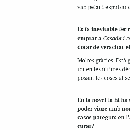
van pelar i expulsar 
Es fa inevitable fer
Casada i c
emprat a
dotar de veracitat e
Moltes gràcies. Està 
tot en les últimes dè
posant les coses al se
En la novel·la hi ha
poder viure amb no
casos pareguts en l’
curar?