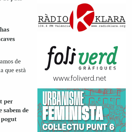
 has
scaves
s amos de
la que està
t per
le sabem de
a pogut