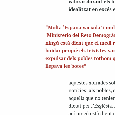
valorar durant els ú
idealitzat en excés 
“Molta ‘España vaciada’ i mol
‘Ministerio del Reto Demográfi
ningú està dient que el medi r
buidar perquè els feixistes van
expulsar dels pobles tothom q
llepava les botes”
aquestes xorrades sob
notícies: als pobles,
aquells que no tenie
dictat per l’Església
ací ningú està dient q