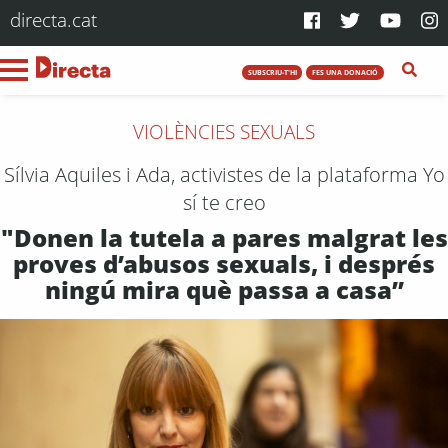
directa.cat
SUBSCRIU-T'HI
FES UNA DONACIÓ
VIOLÈNCIES SEXUALS
Sílvia Aquiles i Ada, activistes de la plataforma Yo
sí te creo
"Donen la tutela a pares malgrat les
proves d’abusos sexuals, i després
ningú mira què passa a casa”