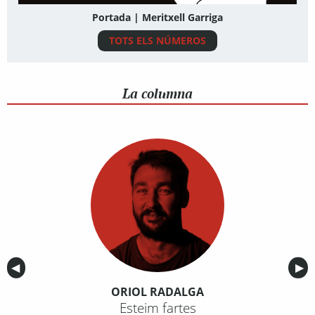
Portada | Meritxell Garriga
TOTS ELS NÚMEROS
La columna
Anterior
◀︎
Sig
▶︎
ORIOL RADALGA
Esteim fartes