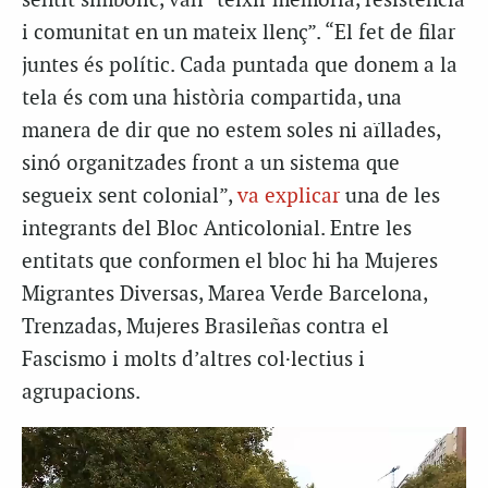
sentit simbòlic, van “teixir memòria, resistència
i comunitat en un mateix llenç”. “El fet de filar
juntes és polític. Cada puntada que donem a la
tela és com una història compartida, una
manera de dir que no estem soles ni aïllades,
sinó organitzades front a un sistema que
segueix sent colonial”,
va explicar
una de les
integrants del Bloc Anticolonial. Entre les
entitats que conformen el bloc hi ha Mujeres
Migrantes Diversas, Marea Verde Barcelona,
Trenzadas, Mujeres Brasileñas contra el
Fascismo i molts d’altres col·lectius i
agrupacions.
Reproductor
de