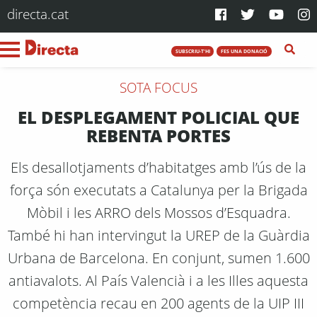
directa.cat
SUBSCRIU-T'HI
FES UNA DONACIÓ
SOTA FOCUS
EL DESPLEGAMENT POLICIAL QUE
REBENTA PORTES
Els desallotjaments d’habitatges amb l’ús de la
força són executats a Catalunya per la Brigada
Mòbil i les ARRO dels Mossos d’Esquadra.
També hi han intervingut la UREP de la Guàrdia
Urbana de Barcelona. En conjunt, sumen 1.600
antiavalots. Al País Valencià i a les Illes aquesta
competència recau en 200 agents de la UIP III