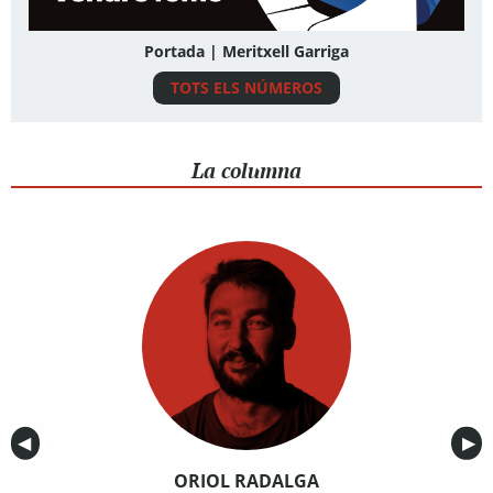
Portada | Meritxell Garriga
TOTS ELS NÚMEROS
La columna
Anterior
◀︎
Sig
▶︎
ORIOL RADALGA