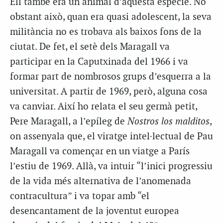
Ell també era un animal d’aquesta espècie. No
obstant això, quan era quasi adolescent, la seva
militància no es trobava als baixos fons de la
ciutat. De fet, el setè dels Maragall va
participar en la Caputxinada del 1966 i va
formar part de nombrosos grups d’esquerra a la
universitat. A partir de 1969, però, alguna cosa
va canviar. Així ho relata el seu germà petit,
Pere Maragall, a l’epíleg de
Nostros los malditos
,
on assenyala que, el viratge intel·lectual de Pau
Maragall va començar en un viatge a París
l’estiu de 1969. Allà, va intuir “l’inici progressiu
de la vida més alternativa de l’anomenada
contracultura” i va topar amb “el
desencantament de la joventut europea