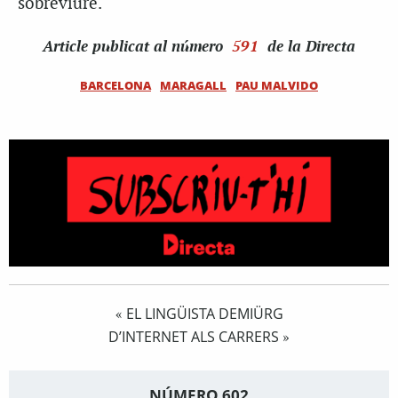
sobreviure.
Article
publicat al número
591
de la Directa
BARCELONA
MARAGALL
PAU MALVIDO
EL LINGÜISTA DEMIÜRG
«
D’INTERNET ALS CARRERS
»
NÚMERO 602