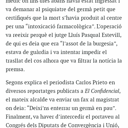
mèdic on fins dies abans havia estat ingressat i
va demanar al psiquiatre del germà petit que
certifiqués que la mort s’havia produït al centre
per una “intoxicació farmacològica”. L’operació
va reeixir perquè el jutge Lluís Pasqual Estevill,
de qui es deia que era “l’assot de la burgesia”,
estava de guàrdia i va intentar impedir el
trasllat del cos alhora que va filtrar la notícia la
premsa.
Segons explica el periodista Carlos Prieto en
diversos reportatges publicats a
El Confidencial
,
el mateix alcalde va enviar un fax al magistrat
on deia: “Deixi’ns enterrar un germà en pau”.
Finalment, va haver d’intercedir el portaveu al
Congrés dels Diputats de Convergència i Unió,