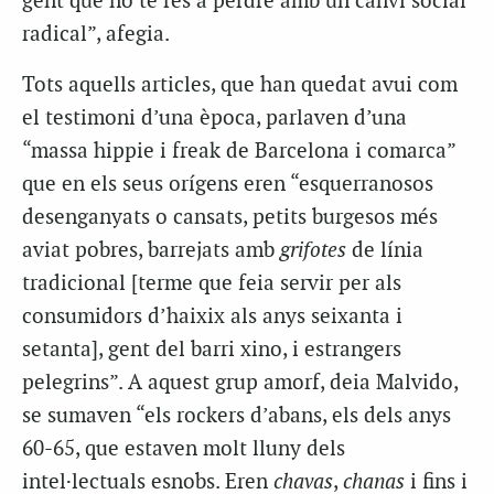
gent que no té res a perdre amb un canvi social
radical”, afegia.
Tots aquells articles, que han quedat avui com
el testimoni d’una època, parlaven d’una
“massa hippie i freak de Barcelona i comarca”
que en els seus orígens eren “esquerranosos
desenganyats o cansats, petits burgesos més
aviat pobres, barrejats amb
grifotes
de línia
tradicional [terme que feia servir per als
consumidors d’haixix als anys seixanta i
setanta], gent del barri xino, i estrangers
pelegrins”. A aquest grup amorf, deia Malvido,
se sumaven “els rockers d’abans, els dels anys
60-65, que estaven molt lluny dels
intel·lectuals esnobs. Eren
chavas
,
chanas
i fins i