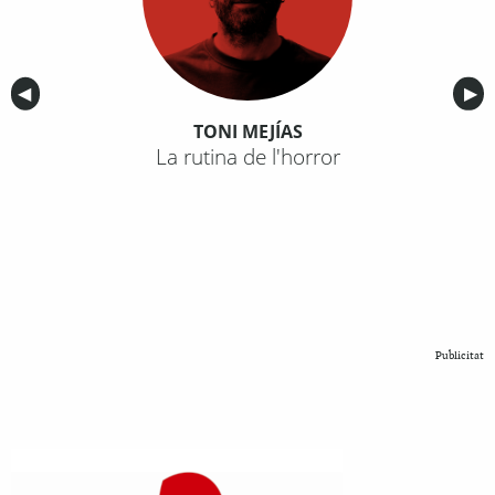
Anterior
◀︎
Sig
▶︎
TONI MEJÍAS
La rutina de l'horror
Publicitat