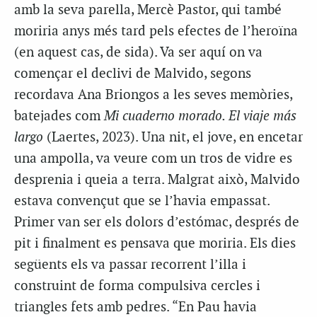
amb la seva parella, Mercè Pastor, qui també
moriria anys més tard pels efectes de l’heroïna
(en aquest cas, de sida). Va ser aquí on va
començar el declivi de Malvido, segons
recordava Ana Briongos a les seves memòries,
batejades com
Mi cuaderno morado. El viaje más
largo
(Laertes, 2023). Una nit, el jove, en encetar
una ampolla, va veure com un tros de vidre es
desprenia i queia a terra. Malgrat això, Malvido
estava convençut que se l’havia empassat.
Primer van ser els dolors d’estómac, després de
pit i finalment es pensava que moriria. Els dies
següents els va passar recorrent l’illa i
construint de forma compulsiva cercles i
triangles fets amb pedres. “En Pau havia