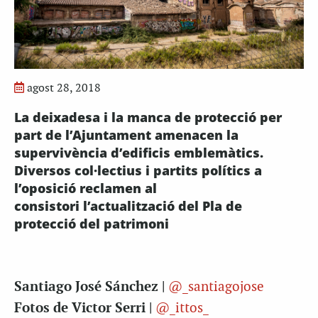
agost 28, 2018
La deixadesa i la manca de protecció per
part de l’Ajuntament amenacen la
supervivència d’edificis emblemàtics.
Diversos col·lectius i partits polítics a
l’oposició reclamen al
consistori l’actualització del Pla de
protecció del patrimoni
Santiago José Sánchez |
@_santiagojose
Fotos de Victor Serri |
@_ittos_