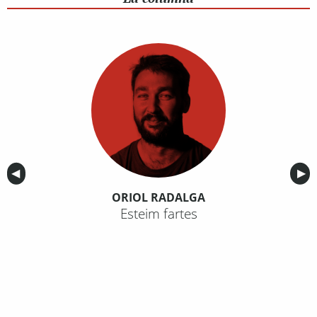
Anterior
◀︎
Sig
▶︎
ORIOL RADALGA
Esteim fartes