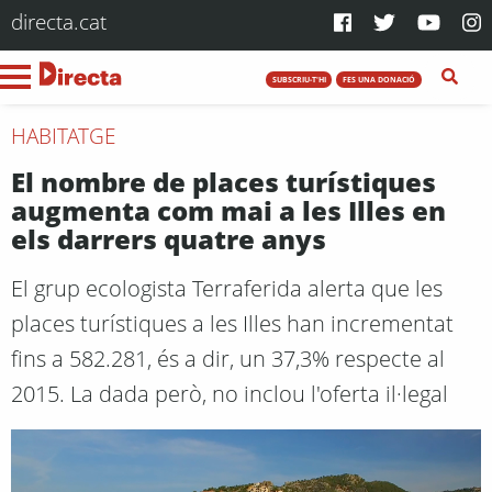
directa.cat
SUBSCRIU-T'HI
FES UNA DONACIÓ
HABITATGE
El nombre de places turístiques
augmenta com mai a les Illes en
els darrers quatre anys
El grup ecologista Terraferida alerta que les
places turístiques a les Illes han incrementat
fins a 582.281, és a dir, un 37,3% respecte al
2015. La dada però, no inclou l'oferta il·legal