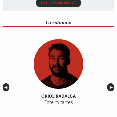
TOTS ELS NÚMEROS
La columna
Anterior
◀︎
Sig
▶︎
ORIOL RADALGA
Esteim fartes