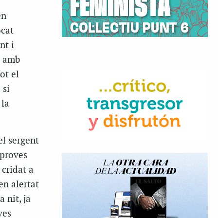
en
ocat
nt i
n amb
ot el
 si
 la
el sergent
 proves
 cridat a
en alertat
 nit, ja
ves