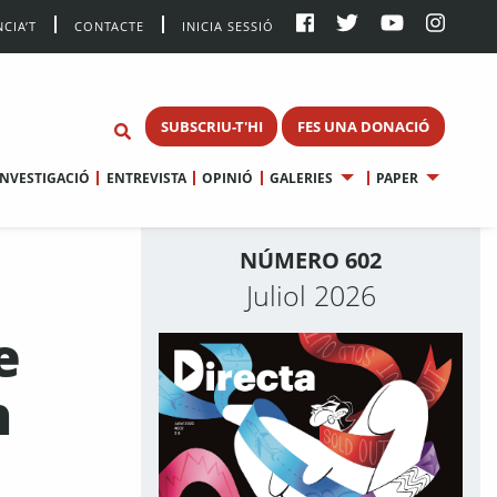
CIA’T
CONTACTE
INICIA SESSIÓ
SUBSCRIU-T'HI
FES UNA DONACIÓ
INVESTIGACIÓ
ENTREVISTA
OPINIÓ
GALERIES
PAPER
NÚMERO 602
Juliol 2026
e
n