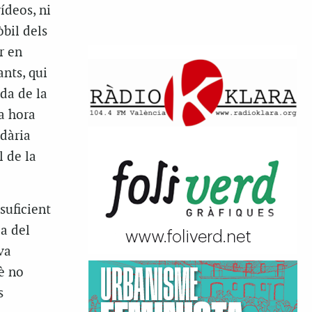
ídeos, ni
bil dels
r en
ants, qui
nda de la
ja hora
idària
 de la
suficient
a del
va
uè no
s