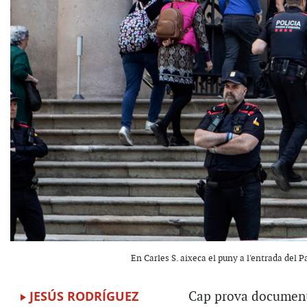
En Carles S. aixeca el puny a l'entrada del 
JESÚS RODRÍGUEZ
Cap prova documental