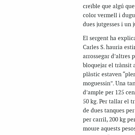
creïble que algú que
color vermell i dugui
dues jutgesses i un 
El sergent ha explica
Carles S. hauria est
arrossegar d’altres p
bloquejar el trànsit
plàstic estaven “ple
moguessin”. Una tanc
d’ample per 125 cen
50 kg. Per tallar el 
de dues tanques per 
per carril, 200 kg p
moure aquests pesos?