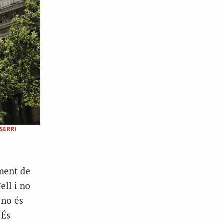
SERRI
ument de
ell i no
 no és
“És