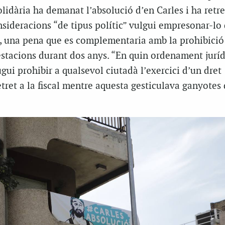
olidària ha demanat l’absolució d’en Carles i ha retre
nsideracions “de tipus polític” vulgui empresonar-lo
os, una pena que es complementaria amb la prohibició
estacions durant dos anys. “En quin ordenament juríd
ugui prohibir a qualsevol ciutadà l’exercici d’un dret
etret a la fiscal mentre aquesta gesticulava ganyotes