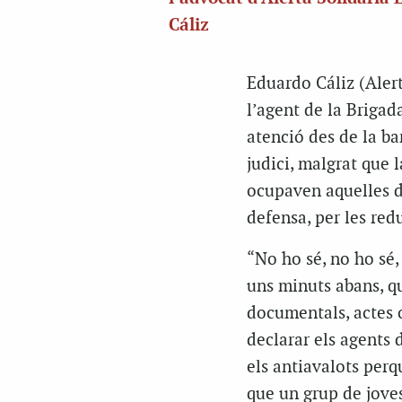
Cáliz
Eduardo Cáliz (Alerta
l’agent de la Brigad
atenció des de la ba
judici, malgrat que l
ocupaven aquelles du
defensa, per les red
“No ho sé, no ho sé,
uns minuts abans, q
documentals, actes o
declarar els agents 
els antiavalots perqu
que un grup de joves