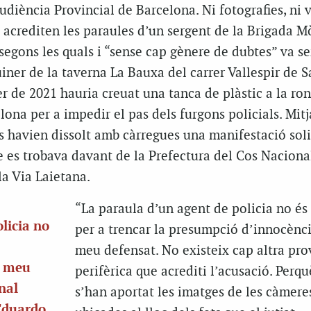
udiència Provincial de Barcelona. Ni fotografies, ni v
 acrediten les paraules d’un sergent de la Brigada Mò
egons les quals i “sense cap gènere de dubtes” va se
uiner de la taverna La Bauxa del carrer Vallespir de S
rer de 2021 hauria creuat una tanca de plàstic a la ro
lona per a impedir el pas dels furgons policials. Mit
s havien dissolt amb càrregues una manifestació sol
 es trobava davant de la Prefectura del Cos Nacional
la Via Laietana.
“La paraula d’un agent de policia no és 
licia no
per a trencar la presumpció d’innocènci
meu defensat. No existeix cap altra pro
l meu
perifèrica que acrediti l’acusació. Perq
nal
s’han aportat les imatges de les càmere
 Eduardo