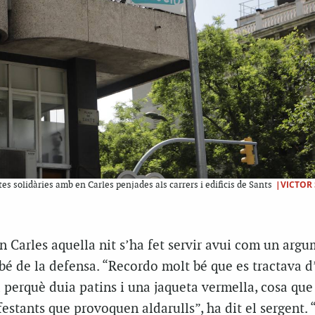
|VICTOR 
s solidàries amb en Carles penjades als carrers i edificis de Sants
 Carles aquella nit s’ha fet servir avui com un arg
bé de la defensa. “Recordo molt bé que es tractava d’
 perquè duia patins i una jaqueta vermella, cosa que
estants que provoquen aldarulls”, ha dit el sergent. 