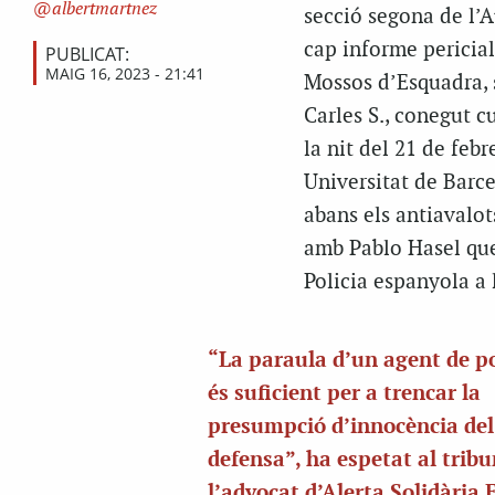
albertmartnez
secció segona de l’A
cap informe pericial
PUBLICAT:
MAIG 16, 2023 - 21:41
Mossos d’Esquadra, s
Carles S., conegut c
la nit del 21 de feb
Universitat de Barce
abans els antiavalot
amb Pablo Hasel que
Policia espanyola a 
“La paraula d’un agent de po
és suficient per a trencar la
presumpció d’innocència de
defensa”, ha espetat al tribu
l’advocat d’Alerta Solidària