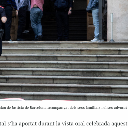
Palau de Justícia de Barcelona, acompanyat dels seus familiars i el seu advocat
 s’ha aportat durant la vista oral celebrada aquest 