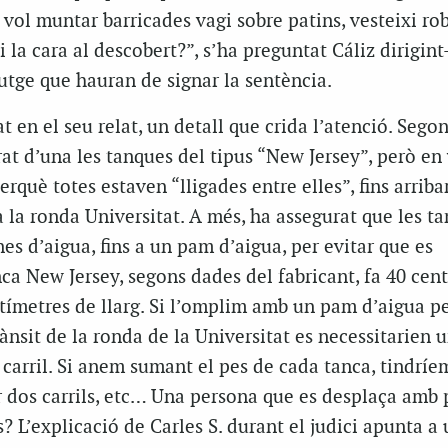
 vol muntar barricades vagi sobre patins, vesteixi ro
 la cara al descobert?”, s’ha preguntat Cáliz dirigint-
jutge que hauran de signar la sentència.
t en el seu relat, un detall que crida l’atenció. Segons
irat d’una les tanques del tipus “New Jersey”, però en
erquè totes estaven “lligades entre elles”, fins arriba
 a la ronda Universitat. A més, ha assegurat que les t
nes d’aigua, fins a un pam d’aigua, per evitar que es
a New Jersey, segons dades del fabricant, fa 40 cen
tímetres de llarg. Si l’omplim amb un pam d’aigua pe
trànsit de la ronda de la Universitat es necessitarien
carril. Si anem sumant el pes de cada tanca, tindríe
er dos carrils, etc… Una persona que es desplaça amb 
 L’explicació de Carles S. durant el judici apunta a 