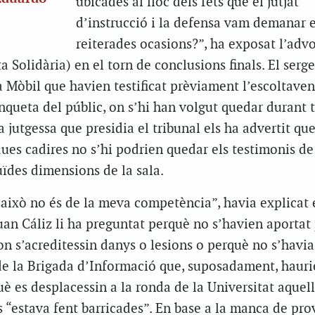
ubicades al lloc dels fets que el jutjat
d’instrucció i la defensa vam demanar 
reiterades ocasions?”, ha exposat l’adv
 Solidària) en el torn de conclusions finals. El serge
a Mòbil que havien testificat prèviament l’escoltave
nqueta del públic, on s’hi han volgut quedar durant t
a jutgessa que presidia el tribunal els ha advertit que
es cadires no s’hi podrien quedar els testimonis de
uïdes dimensions de la sala.
 això no és de la meva competència”, havia explicat 
uan Cáliz li ha preguntat perquè no s’havien aportat
n s’acreditessin danys o lesions o perquè no s’havia
de la Brigada d’Informació que, suposadament, hauri
è es desplacessin a la ronda de la Universitat aquella
 “estava fent barricades”. En base a la manca de pro