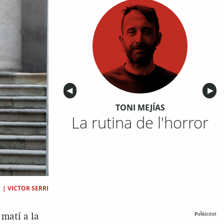
Anterior
◀︎
Sigu
▶︎
TONI MEJÍAS
La rutina de l'horror
|
VICTOR SERRI
matí a la
Publicitat