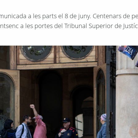
omunicada a les parts el 8 de juny. Centenars de 
ntsenc a les portes del Tribunal Superior de Justíc