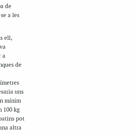
ba de
se a les
 ell,
 va
r a
anques de
tímetres
saria uns
 un mínim
m 100 kg
patins pot
una altra