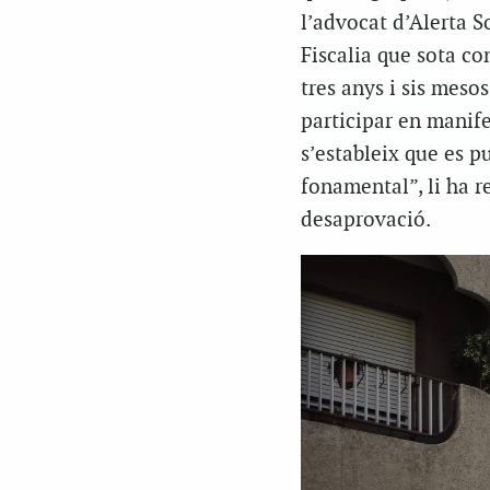
l’advocat d’Alerta S
Fiscalia que sota co
tres anys i sis mes
participar en manif
s’estableix que es p
fonamental”, li ha r
desaprovació.