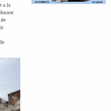
t a la
 durant
 de
ic
 de