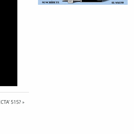
CTA’ 515?
»