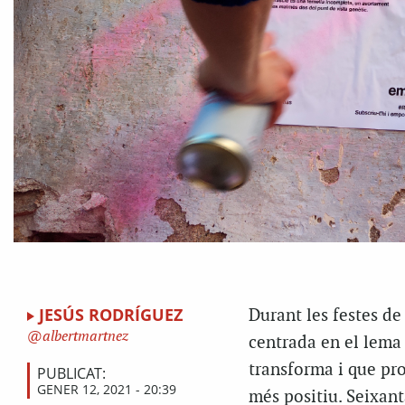
JESÚS RODRÍGUEZ
D
urant les festes d
albertmartnez
centrada en el lema
transforma i que pr
PUBLICAT:
GENER 12, 2021 - 20:39
més positiu. Seixant