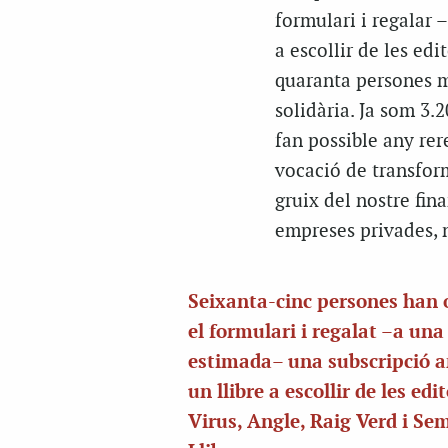
formulari i regalar 
a escollir de les edi
quaranta persones mé
solidària. Ja som 3.
fan possible any re
vocació de transform
gruix del nostre fin
empreses privades, n
Seixanta-cinc persones han
el formulari i regalat –a un
estimada– una subscripció 
un llibre a escollir de les edi
Virus, Angle, Raig Verd i Se