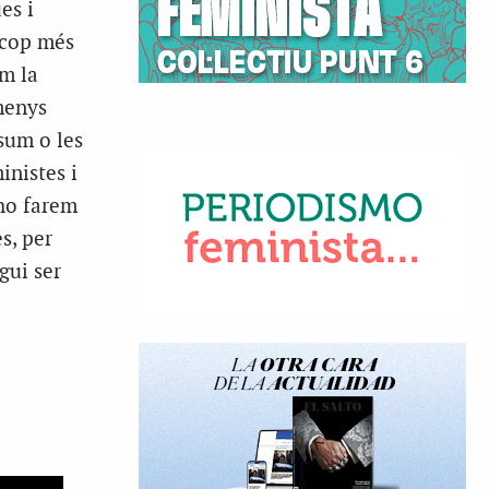
es i
 cop més
m la
 menys
nsum o les
inistes i
 ho farem
s, per
gui ser