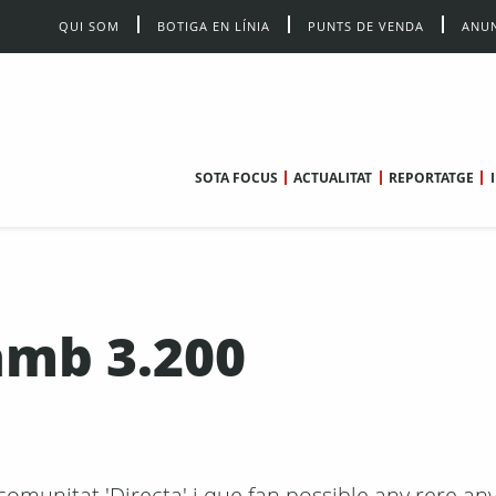
QUI SOM
BOTIGA EN LÍNIA
PUNTS DE VENDA
ANUN
SOTA FOCUS
ACTUALITAT
REPORTATGE
amb 3.200
omunitat 'Directa' i que fan possible any rere any 