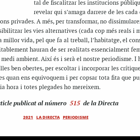
tal de fiscalitzar les institucions públiqu
revelar qui s’amaga darrere de les cada
ons privades. A més, per transformar, no dissimulare
sibilitzar les vies alternatives (cada cop més reals i
 millor vida, pel que fa al treball, l’habitatge, el co
evitablement hauran de ser realitats essencialment fem
medi ambient. Així és i serà el nostre periodisme. I
elles ben obertes, per escoltar i incorporar les crítique
es quan ens equivoquem i per copsar tota fita que pu
ria hora i totes plegades ho mereixem.
ticle
publicat al número
515
de la Directa
2021
LA DIRECTA
PERIODISME