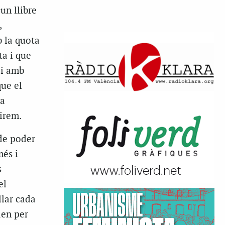
un llibre
,
b la quota
ta
i que
 i amb
que el
 a
uirem.
de poder
més i
s
el
llar cada
den per