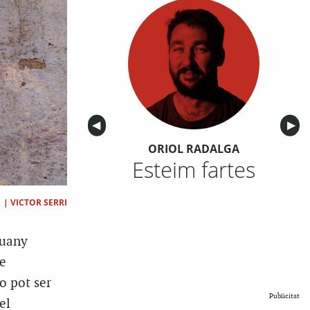
Anterior
◀︎
Sigu
▶︎
ORIOL RADALGA
Esteim fartes
|
VICTOR SERRI
guany
e
o pot ser
Publicitat
el