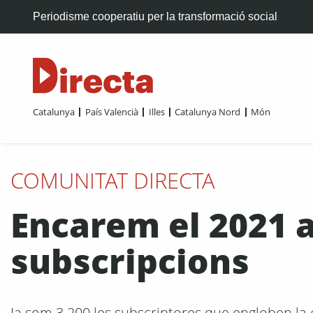
Periodisme cooperatiu per la transformació social
Catalunya
País Valencià
Illes
Catalunya Nord
Món
COMUNITAT DIRECTA
Encarem el 2021 
subscripcions
Ja som 3.200 les subscriptores que engloben la c