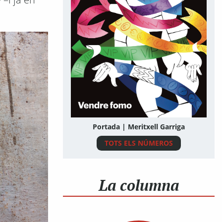
Portada | Meritxell Garriga
TOTS ELS NÚMEROS
La columna