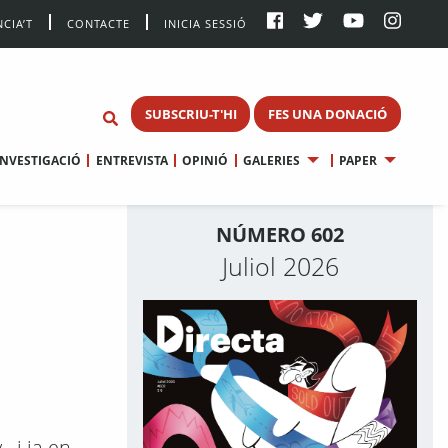
CIA’T
CONTACTE
INICIA SESSIÓ
SUBSCRIU-T'HI
FES UNA DONACIÓ
INVESTIGACIÓ
ENTREVISTA
OPINIÓ
GALERIES
PAPER
NÚMERO 602
Juliol 2026
–i ja en