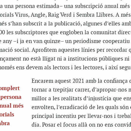
–a una persona estimada– una subscripció anual més 
torials Virus, Angle, Raig Verd i Sembra Llibres. A més
s s’han subscrit a la publicació, algunes d’elles am
200 les subscriptores que engloben la comunitat
direc
re any –i ja en van quinze– un periodisme cooperatiu
ació social. Aprofitem aquestes línies per recordar 
ançament no està lligat ni a institucions públiques ni
omés ens devem als lectors i les lectores, i així seg
Encarem aquest 2021 amb la confiança 
 omplert
tornar a trepitjar carrer, d’apropar-nos 
a persona
millor a les realitats d’injustícia que en
anual més
envolten, l’erradicació de les quals són 
torials
principal incentiu per llevar-nos i treba
mbra
dia. Posar el focus allà on no ens convi