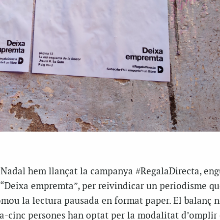
e Nadal hem llançat la campanya #RegalaDirecta, en
 “Deixa empremta”, per reivindicar un periodisme qu
omou la lectura pausada en format paper. El balanç n
a-cinc persones han optat per la modalitat d’omplir 