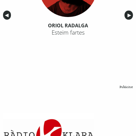
Anterior
◀︎
Sig
▶︎
ORIOL RADALGA
Esteim fartes
Publicitat