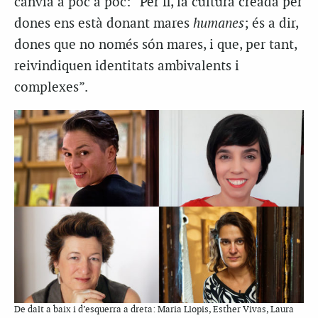
canvia a poc a poc: “Per fi, la cultura creada per
dones ens està donant mares
humanes
; és a dir,
dones que no només són mares, i que, per tant,
reivindiquen identitats ambivalents i
complexes”.
De dalt a baix i d’esquerra a dreta: Maria Llopis, Esther Vivas, Laura