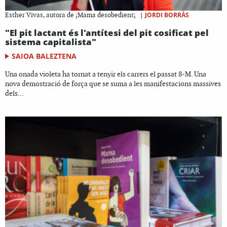
|
JORDI BORRÀS
Esther Vivas, autora de ¡Mama desobedient¡
"El pit lactant és l'antítesi del pit cosificat pel
sistema capitalista"
SAIOA BALEZTENA
Una onada violeta ha tornat a tenyir els carrers el passat 8-M. Una
nova demostració de força que se suma a les manifestacions massives
dels...