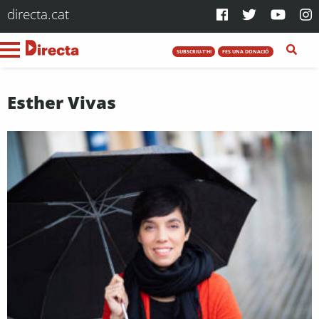
directa.cat
SUBSCRIU-T'HI
FES UNA DONACIÓ
Esther Vivas