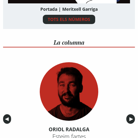
Portada | Meritxell Garriga
TOTS ELS NÚMEROS
La columna
Anterior
◀︎
Sig
▶︎
ORIOL RADALGA
Esteim fartes