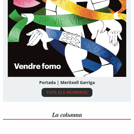
Portada | Meritxell Garriga
TOTS ELS NÚMEROS
La columna