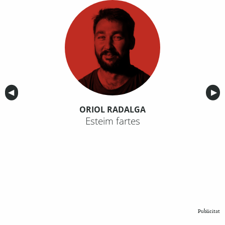
Anterior
◀︎
Sig
▶︎
ORIOL RADALGA
Esteim fartes
Publicitat