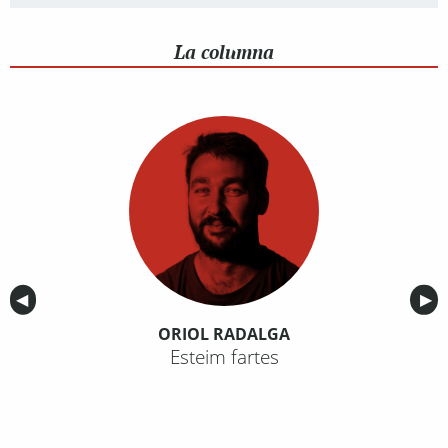
La columna
Anterior
◀︎
Sig
▶︎
ORIOL RADALGA
Esteim fartes