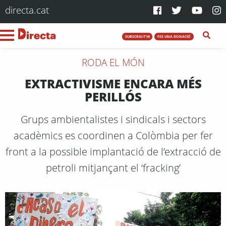
directa.cat
SUBSCRIU-T'HI
FES UNA DONACIÓ
RODA EL MÓN
EXTRACTIVISME ENCARA MÉS
PERILLÓS
Grups ambientalistes i sindicals i sectors
acadèmics es coordinen a Colòmbia per fer
front a la possible implantació de l’extracció de
petroli mitjançant el ‘fracking’