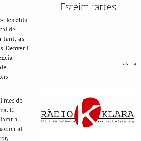
Esteim fartes
c les elits
tal de
 tant, sis
s. Denver i
ència
Publicitat
 de
ons
el mes de
ma. El
larar a
ació i al
or,