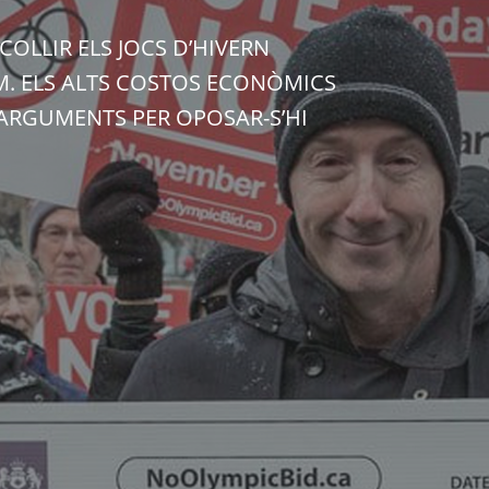
OLLIR ELS JOCS D’HIVERN
. ELS ALTS COSTOS ECONÒMICS
S ARGUMENTS PER OPOSAR-S’HI