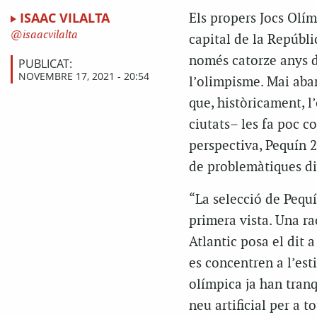
ISAAC VILALTA
E
ls propers Jocs Olím
isaacvilalta
capital de la Repúblic
només catorze anys de
PUBLICAT:
NOVEMBRE 17, 2021 - 20:54
l’olimpisme. Mai aban
que, històricament, l
ciutats– les fa poc c
perspectiva, Pequín 2
de problemàtiques di
“La selecció de Pequí
primera vista. Una ra
Atlantic
posa el dit a
es concentren a l’est
olímpica ja han tranq
neu artificial per a t