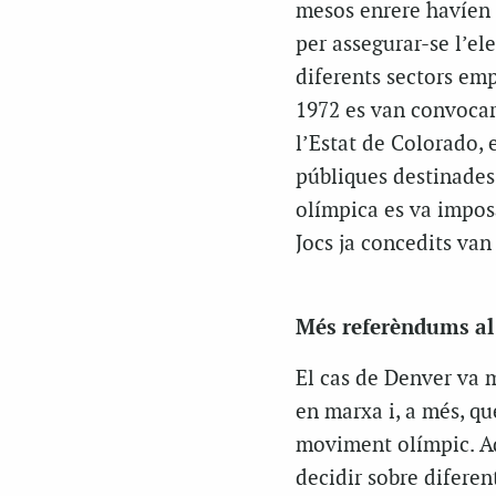
mesos enrere havíen m
per assegurar-se l’el
diferents sectors emp
1972 es van convocar 
l’Estat de Colorado, 
públiques destinades 
olímpica es va imposa
Jocs ja concedits van 
Més referèndums al l
El cas de Denver va 
en marxa i, a més, qu
moviment olímpic. Aqu
decidir sobre diferen