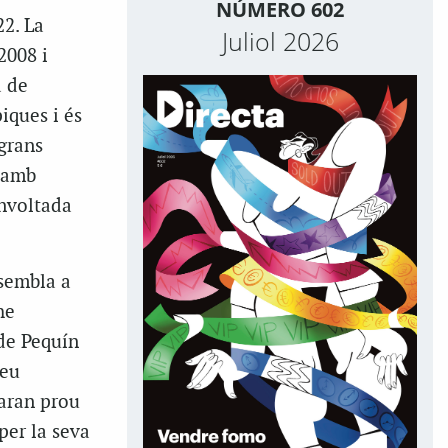
NÚMERO 602
22. La
Juliol 2026
2008 i
a de
iques i és
 grans
t amb
envoltada
 sembla a
he
 de Pequín
seu
earan prou
 per la seva