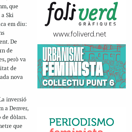
amm, que
r a
Ski
ica em diu:
ns
ent. De
rn de
s, però va
itat de
 Cada nova
La inversió
om a Denver,
 de dòlars.
metre que