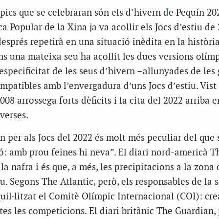
pics que se celebraran són els d’hivern de Pequín 20
a Popular de la Xina ja va acollir els Jocs d’estiu de 
sprés repetirà en una situació inèdita en la històri
s una mateixa seu ha acollit les dues versions olímp
’especificitat de les seus d’hivern –allunyades de les
ompatibles amb l’envergadura d’uns Jocs d’estiu. Vis
008 arrossega forts dèficits i la cita del 2022 arriba 
verses.
n per als Jocs del 2022 és molt més peculiar del que
ó: amb prou feines hi neva”. El diari nord-americà
T
 la nafra i és que, a més, les precipitacions a la zona
iu. Segons
The Atlantic
, però, els responsables de la 
uil·litzat el Comitè Olímpic Internacional (COI): cr
otes les competicions. El diari britànic
The Guardian
,