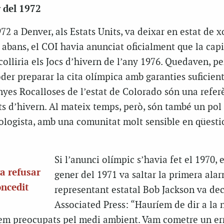
 del 1972
72 a Denver, als Estats Units, va deixar en estat de xo
abans, el COI havia anunciat oficialment que la capi
olliria els Jocs d’hivern de l’any 1976. Quedaven, per
er preparar la cita olímpica amb garanties suficient
nyes Rocalloses de l’estat de Colorado són una refer
ts d’hivern. Al mateix temps, però, són també un pol
cologista, amb una comunitat molt sensible en qüesti
Si l’anunci olímpic s’havia fet el 1970, 
a refusar
gener del 1971 va saltar la primera alar
oncedit
representant estatal Bob Jackson va dec
Associated Press: “Hauríem de dir a la n
em preocupats pel medi ambient. Vam cometre un err