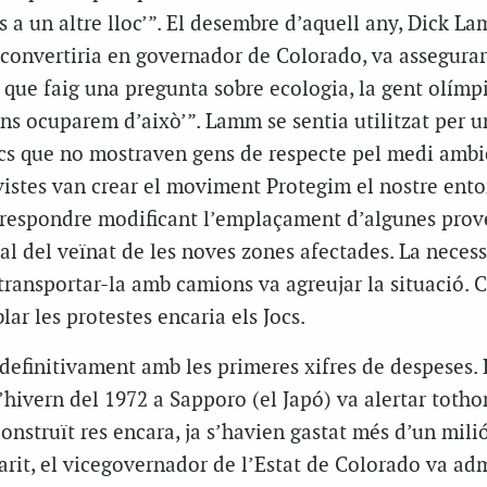
 a un altre lloc’”. El desembre d’aquell any, Dick L
 convertiria en governador de Colorado, va assegura
 que faig una pregunta sobre ecologia, la gent olímp
ens ocuparem d’això’”. Lamm se sentia utilitzat per u
cs que no mostraven gens de respecte pel medi ambi
vistes van crear el moviment Protegim el nostre ento
respondre modificant l’emplaçament d’algunes prove
tal del veïnat de les noves zones afectades. La necess
o transportar-la amb camions va agreujar la situació.
lar les protestes encaria els Jocs.
 definitivament amb les primeres xifres de despeses. 
’hivern del 1972 a Sapporo (el Japó) va alertar toth
construït res encara, ja s’havien gastat més d’un milió
arit, el vicegovernador de l’Estat de Colorado va ad