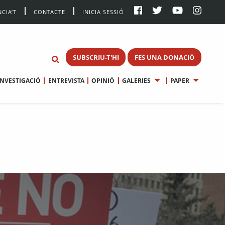
CIA’T
CONTACTE
INICIA SESSIÓ
SUBSCRIU-T'HI
FES UNA DONACIÓ
INVESTIGACIÓ
ENTREVISTA
OPINIÓ
GALERIES
PAPER