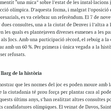
entit “una mica” sobre l’estat de les instal·lacions j
ecció olímpica. D’aquesta forma, i malgrat l’oposició
resarials, es va celebrar un referèndum. El 7 de nov
dues consultes, una a la ciutat de Denver i l’altra a 
en les quals es plantejaven diverses esmenes a les pa
als Jocs. Amb una participació rècord, el rebuig a la 
r amb un 60 %. Per primera i única vegada a la histò
ser refusats.
larg de la història
mostrar que les normes del joc es poden moure amb la
e la ciutadania té prou força per plantar cara al pod
ests últims anys, s’han realitzat altres consultes p
ts candidatures olímpiques. El veïnat de Davos, Saint