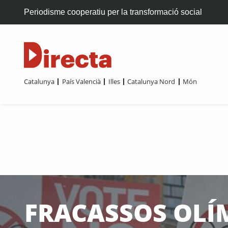
Periodisme cooperatiu per la transformació social
Catalunya
País Valencià
Illes
Catalunya Nord
Món
FRACASSOS OLÍ