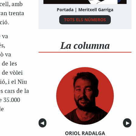
cell, amb
Portada | Meritxell Garriga
ran trenta
TOTS ELS NÚMEROS
ció.
e va
La columna
s,
lò va
 de les
a de vòlei
ó, i el Niu
s cars de la
e 35.000
de
Anterior
◀︎
Sigu
▶︎
ORIOL RADALGA