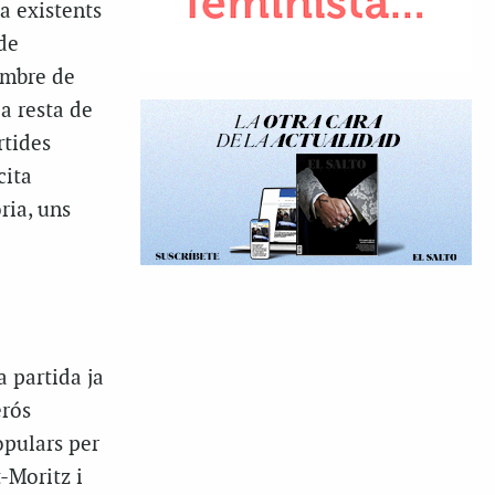
a existents
 de
embre de
la resta de
rtides
cita
ria, uns
 partida ja
erós
opulars per
-Moritz i