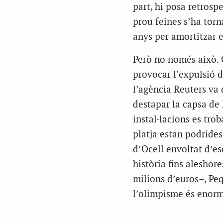
part, hi posa retrosp
prou feines s’ha torn
anys per amortitzar e
Però no només això. 
provocar l’expulsió d
l’agència Reuters va
destapar la capsa de 
instal·lacions es tro
platja estan podrides
d’Ocell envoltat d’es
història fins aleshor
milions d’euros–, Peq
l’olimpisme és enorm