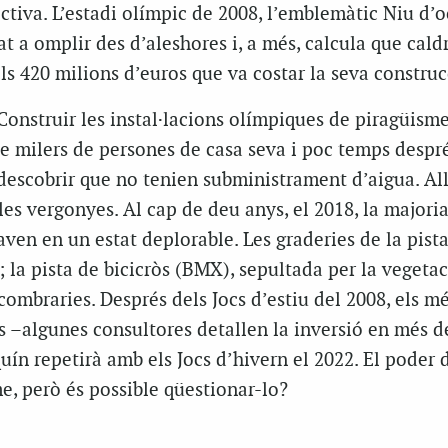
ectiva. L’estadi olímpic de 2008, l’emblemàtic Niu d’o
at a omplir des d’aleshores i, a més, calcula que cald
ls 420 milions d’euros que va costar la seva construc
Construir les instal·lacions olímpiques de piragüism
e milers de persones de casa seva i poc temps despré
 descobrir que no tenien subministrament d’aigua. Al
les vergonyes. Al cap de deu anys, el 2018, la majoria
baven en un estat deplorable. Les graderies de la pist
; la pista de bicicròs (BMX), sepultada per la vegetaci
combraries. Després dels Jocs d’estiu del 2008, els mé
es –algunes consultores detallen la inversió en més d
uín repetirà amb els Jocs d’hivern el 2022. El poder 
e, però és possible qüestionar-lo?