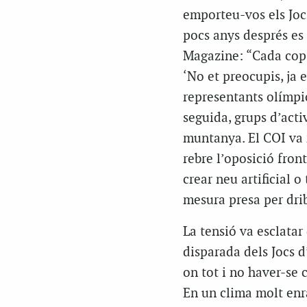
emporteu-vos els Jocs
pocs anys després es
Magazine
: “Cada cop
‘No et preocupis, ja 
representants olímpi
seguida, grups d’acti
muntanya. El COI va 
rebre l’oposició fron
crear neu artificial 
mesura presa per drib
La tensió va esclatar
disparada dels Jocs d
on tot i no haver-se 
En un clima molt enr