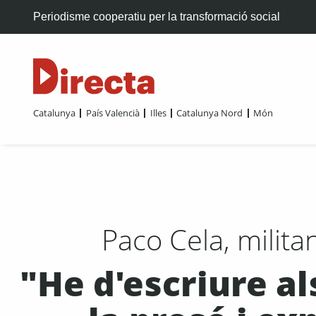
Periodisme cooperatiu per la transformació social
Catalunya
País Valencià
Illes
Catalunya Nord
Món
Paco Cela, milit
"He d'escriure a