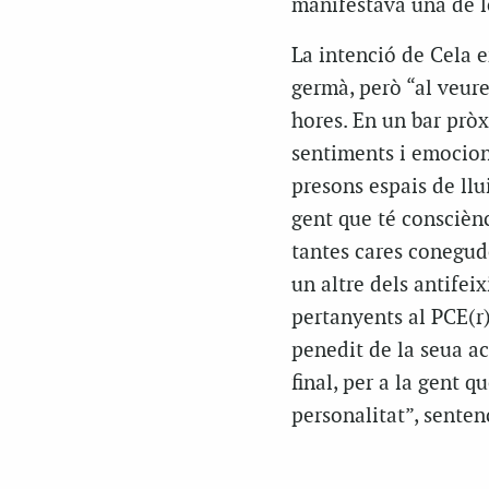
manifestava una de le
La intenció de Cela e
germà, però “al veure
hores. En un bar pròx
sentiments i emocions
presons espais de llu
gent que té consciènc
tantes cares conegude
un altre dels antifei
pertanyents al PCE(r)
penedit de la seua act
final, per a la gent q
personalitat”, senten