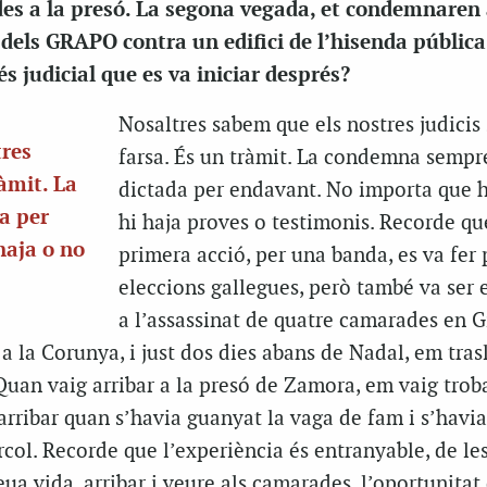
des a la presó. La segona vegada, et condemnaren 
 dels GRAPO contra un edifici de l’hisenda pública
és judicial que es va iniciar després?
Nosaltres sabem que els nostres judicis
tres
farsa. És un tràmit. La condemna sempr
ràmit. La
dictada per endavant. No importa que h
a per
hi haja proves o testimonis. Recorde qu
haja o no
primera acció, per una banda, es va fer 
eleccions gallegues, però també va ser 
a l’assassinat de quatre camarades en G
, a la Corunya, i just dos dies abans de Nadal, em tra
Quan vaig arribar a la presó de Zamora, em vaig trob
arribar quan s’havia guanyat la vaga de fam i s’havia
ol. Recorde que l’experiència és entranyable, de les
ua vida, arribar i veure als camarades, l’oportunitat