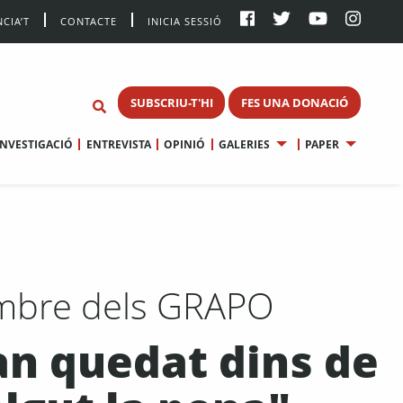
CIA’T
CONTACTE
INICIA SESSIÓ
SUBSCRIU-T'HI
FES UNA DONACIÓ
INVESTIGACIÓ
ENTREVISTA
OPINIÓ
GALERIES
PAPER
membre dels GRAPO
an quedat dins de