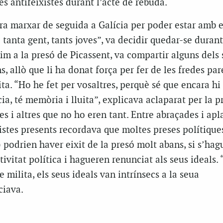
s antifeixistes durant l’acte de rebuda.
ra marxar de seguida a Galícia per poder estar amb e
 tanta gent, tants joves”, va decidir quedar-se duran
im a la presó de Picassent, va compartir alguns dels 
, allò que li ha donat força per fer de les fredes par
ita. “Ho he fet per vosaltres, perquè sé que encara h
ia, té memòria i lluita”, explicava aclaparat per la p
s i altres que no ho eren tant. Entre abraçades i ap
xistes presents recordava que moltes preses polítique
 podrien haver eixit de la presó molt abans, si s’ha
ivitat política i hagueren renunciat als seus ideals. 
ue milita, els seus ideals van intrínsecs a la seua
ciava.