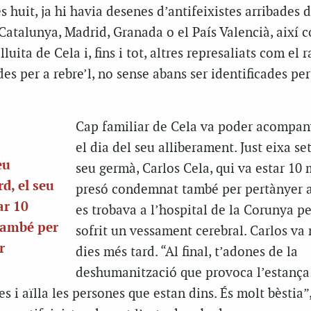
s huit, ja hi havia desenes d’antifeixistes arribades 
, Catalunya, Madrid, Granada o el País Valencià, així
uita de Cela i, fins i tot, altres represaliats com el 
es per a rebre’l, no sense abans ser identificades per
Cap familiar de Cela va poder acompan
el dia del seu alliberament. Just eixa se
eu
seu germà, Carlos Cela, qui va estar 10 
d, el seu
presó condemnat també per pertànyer 
ar 10
es trobava a l’hospital de la Corunya p
també per
sofrit un vessament cerebral. Carlos va
r
dies més tard. “Al final, t’adones de la
deshumanització que provoca l’estança
s i aïlla les persones que estan dins. És molt bèstia”