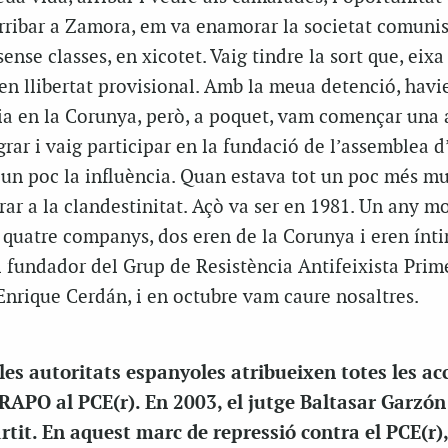
ribar a Zamora, em va enamorar la societat comunist
sense classes, en xicotet. Vaig tindre la sort que, eix
en llibertat provisional. Amb la meua detenció, havi
via en la Corunya, però, a poquet, vam començar una 
rar i vaig participar en la fundació de l’assemblea d’
un poc la influència. Quan estava tot un poc més m
rar a la clandestinitat. Açò va ser en 1981. Un any mo
 quatre companys, dos eren de la Corunya i eren ínti
l fundador del Grup de Resistència Antifeixista Prim
nrique Cerdán, i en octubre vam caure nosaltres.
 les autoritats espanyoles atribueixen totes les ac
GRAPO al PCE(r). En 2003, el jutge Baltasar Garzón
artit. En aquest marc de repressió contra el PCE(r),