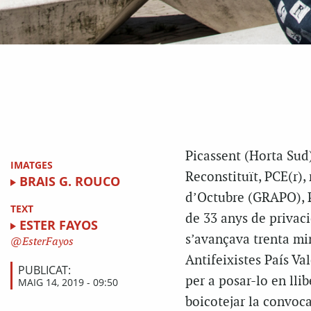
Picassent (Horta Sud)
IMATGES
Reconstituït, PCE(r),
BRAIS G. ROUCO
d’Octubre (GRAPO), Pa
TEXT
de 33 anys de privació
ESTER FAYOS
s’avançava trenta mi
EsterFayos
Antifeixistes País Val
PUBLICAT:
per a posar-lo en llib
MAIG 14, 2019 - 09:50
boicotejar la convocat