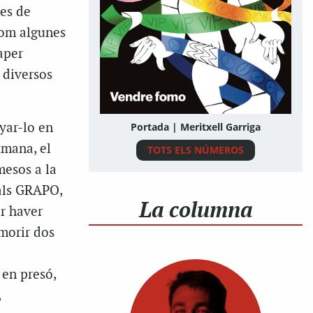
des de
 com algunes
raper
 diversos
yar-lo en
Portada | Meritxell Garriga
tmana, el
TOTS ELS NÚMEROS
mesos a la
als GRAPO,
La columna
er haver
 morir dos
 en presó,
,