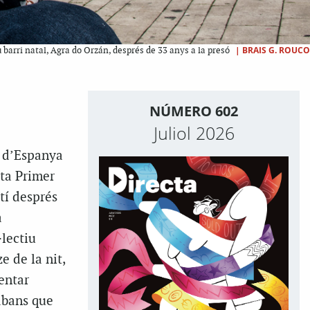
|
BRAIS G. ROUCO
 barri natal, Agra do Orzán, després de 33 anys a la presó
NÚMERO 602
Juliol 2026
a d’Espanya
sta Primer
tí després
a
·lectiu
e de la nit,
tentar
 abans que