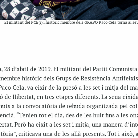
El militant del PCE(r) i històric membre dels GRAPO Paco Cela torna al seu
, 28 d’abril de 2019. El militant del Partit Comunist
 membre històric dels Grups de Resistència Antifeixi
co Cela, va eixir de la presó a les set i mitja del ma
 de llibertat, en tres etapes diferents. La seua eixid
nuts a la convocatòria de rebuda organitzada pel col
encià. “Tenien tot el dia, des de les huit fins a les onz
ertat. Però ha eixit a les set i mitja, una manera d’in
òria”, criticava una de les allà presents. Tot i això,