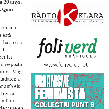
a 20 anys,
. Quin
 són una
e està
i haja o no
e la
per les
en resposta
irona. Vaig
slladaren a
ar amb els
 trencat
 millors
 de viure en