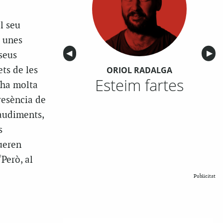
l seu
t unes
Anterior
◀︎
Sigu
▶︎
seus
ets de les
ORIOL RADALGA
Esteim fartes
i ha molta
resència de
laudiments,
s
gueren
“Però, al
Publicitat