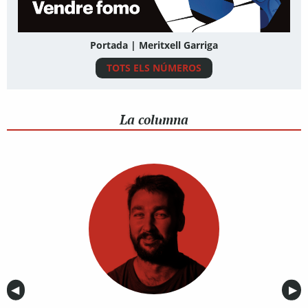
Portada | Meritxell Garriga
TOTS ELS NÚMEROS
La columna
Anterior
◀︎
Sig
▶︎