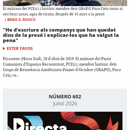
El militant del PCE(r) i històric membre dels GRAPO Paco Cela torna al
seu barri natal, Agra do Orzán, després de 33 anys a la presó
|
BRAIS G. ROUCO
"He d'escriure als companys que han quedat
dins de la presó i explicar-los que ha valgut la
pena"
ESTER FAYOS
Picassent (Horta Sud), 28 d'abril de 2019. El militant del Partit
Comunista d'Espanya Reconstituït, PCE(r), membre històric dels
Grups de Resistència Antifeixista Primer d'Octubre (GRAPO), Paco
Cela, va...
NÚMERO 602
Juliol 2026