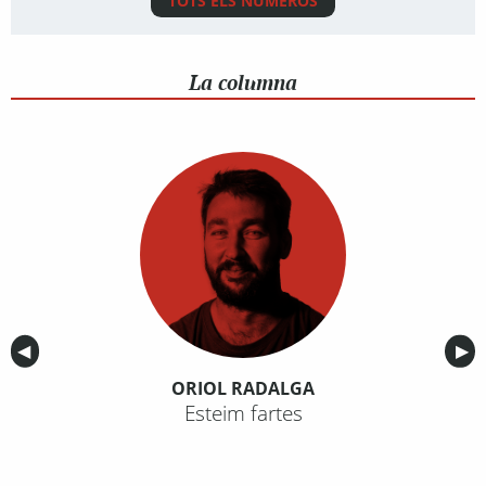
TOTS ELS NÚMEROS
La columna
Anterior
◀︎
Sig
▶︎
ORIOL RADALGA
Esteim fartes