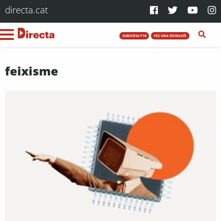
directa.cat
SUBSCRIU-T'HI
FES UNA DONACIÓ
feixisme