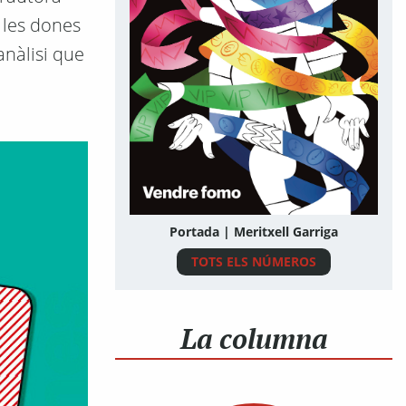
 les dones
anàlisi que
Portada | Meritxell Garriga
TOTS ELS NÚMEROS
La columna