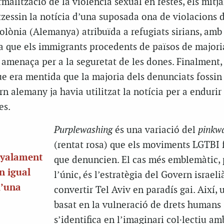
malització de la violència sexual en festes, els mitjan
itzessin la notícia d’una suposada ona de violacions 
olònia (Alemanya) atribuïda a refugiats sirians, amb
a que els immigrants procedents de països de majori
menaça per a la seguretat de les dones. Finalment,
 era mentida que la majoria dels denunciats fossin 
rn alemany ja havia utilitzat la notícia per a endurir 
es.
Purplewashing
és una variació del
pinkw
(rentat rosa) que els moviments LGTBI 
nyalament
que denuncien. El cas més emblemàtic,
n igual
l’únic, és l’estratègia del Govern israeli
d’una
convertir Tel Aviv en paradís gai. Així, 
basat en la vulneració de drets humans
s’identifica en l’imaginari col·lectiu am