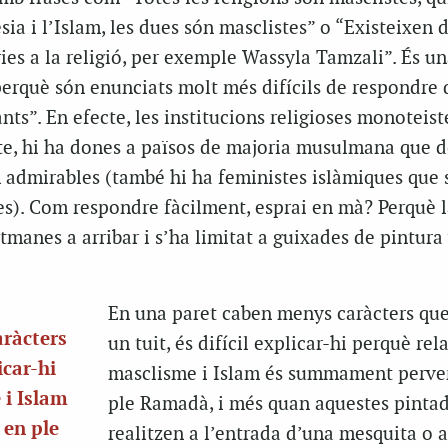
sia i l’Islam, les dues són masclistes” o “Existeixen 
es a la religió, per exemple Wassyla Tamzali”. És un
perquè són enunciats molt més difícils de respondre
ts”. En efecte, les institucions religioses monoteist
ecte, hi ha dones a països de majoria musulmana que 
n admirables (també hi ha feministes islàmiques que 
s). Com respondre fàcilment, esprai en mà? Perquè l
etmanes a arribar i s’ha limitat a guixades de pintura
En una paret caben menys caràcters qu
ràcters
un tuit, és difícil explicar-hi perquè rel
icar-hi
masclisme i Islam és summament perver
 i Islam
ple Ramadà, i més quan aquestes pintad
en ple
realitzen a l’entrada d’una mesquita o a