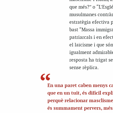
que més?” o “L’Esglé
musulmanes contràri
estratègia efectiva 
bast “Massa immigran
patriarcals i en ef
el laïcisme i que só
igualment admirable
resposta ha trigat s
sense rèplica.
En una paret caben menys ca
que en un tuit, és difícil expl
perquè relacionar masclisme
és summament pervers, més 