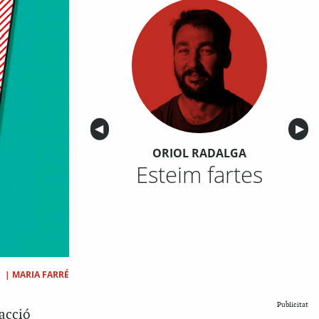
Anterior
◀︎
Sigu
▶︎
ORIOL RADALGA
Esteim fartes
|
MARIA FARRÉ
Publicitat
dacció