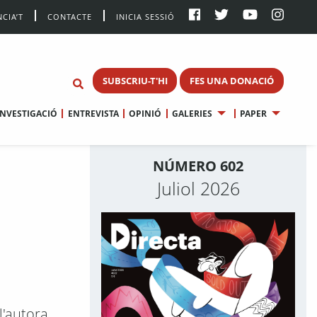
CIA’T
CONTACTE
INICIA SESSIÓ
SUBSCRIU-T'HI
FES UNA DONACIÓ
INVESTIGACIÓ
ENTREVISTA
OPINIÓ
GALERIES
PAPER
NÚMERO 602
Juliol 2026
l'autora