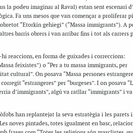
us la podeu imaginar al Raval) estan sent escenari d
ògica. Fa uns mesos que van començar a proliferar p
sobretot “Etorkin gehiegi” (“Massa immigrants”). A p
ltres barris obrers i van arribar fins i tot als carrers 
hi reaccions, en forma de guixades i correccions:
Massa feixistes”) o “Per a tu massa immigrants, per
sitat cultural”. On posava “Massa persones estrangere
 corregit “estrangeres” per “burgeses”. I on posava “
rria d’immigrants”, algú va ratllar “immigrants” i va
nòfobs han replantejat la seva estratègia i les parets
. Les noves pintades, totes igualment en basc, relacio
mb frases com “Totes les religions són masclistes, qu