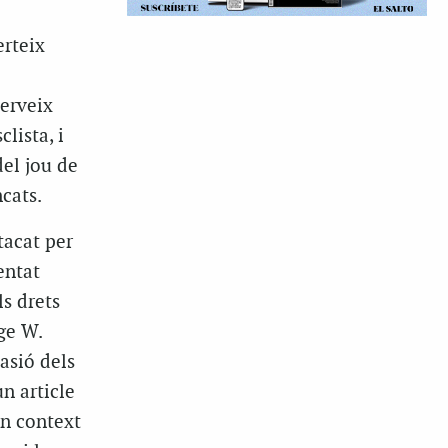
erteix
serveix
lista, i
del jou de
ncats.
tacat per
entat
ls drets
ge W.
asió dels
n article
un context