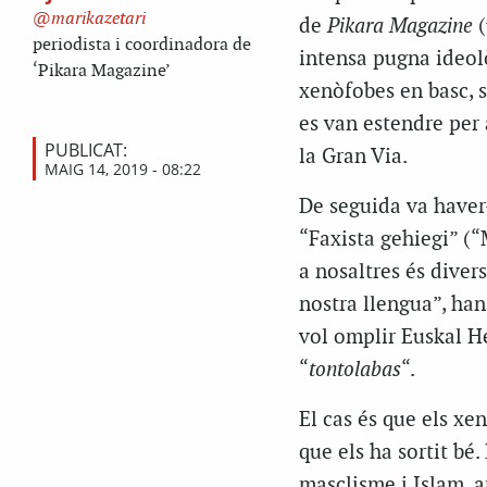
marikazetari
de
Pikara Magazine
(
periodista i coordinadora de
intensa pugna ideol
‘Pikara Magazine’
xenòfobes en basc, 
es van estendre per a
PUBLICAT:
la Gran Via.
MAIG 14, 2019 - 08:22
De seguida va haver-
“Faxista gehiegi” (“
a nosaltres és diver
nostra llengua”, han
vol omplir Euskal He
“
tontolabas
“.
El cas és que els xe
que els ha sortit bé
masclisme i Islam, a