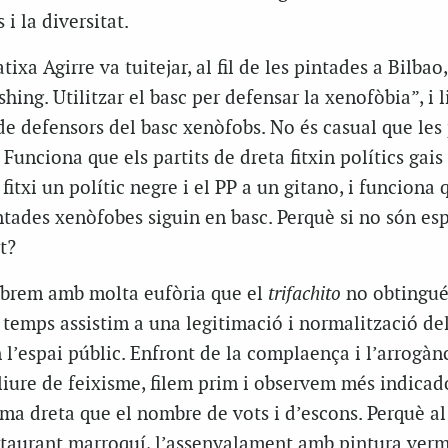
 i la diversitat.
tixa Agirre va tuitejar, al fil de les pintades a Bilbao,
ing. Utilitzar el basc per defensar la xenofòbia”, i l
e defensors del basc xenòfobs. No és casual que les
 Funciona que els partits de dreta fitxin polítics gais 
fitxi un polític negre i el PP a un gitano, i funciona 
ntades xenòfobes siguin en basc. Perquè si no són es
t?
ebrem amb molta eufòria que el
trifachito
no obtingué
 temps assistim a una legitimació i normalització de
n l’espai públic. Enfront de la complaença i l’arrogàn
 lliure de feixisme, filem prim i observem més indicad
ema dreta que el nombre de vots i d’escons. Perquè a
estaurant marroquí, l’assenyalament amb pintura verme