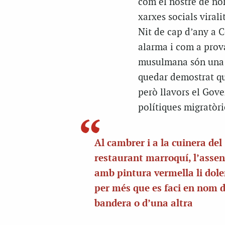
com el nostre de nor
xarxes socials viral
Nit de cap d’any a C
alarma i com a prov
musulmana són una a
quedar demostrat que
però llavors el Gove
polítiques migratòri
Al cambrer i a la cuinera del
restaurant marroquí, l’asse
amb pintura vermella li dole
per més que es faci en nom 
bandera o d’una altra