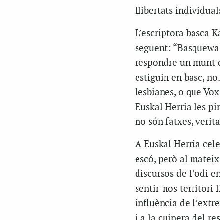
llibertats individuals
L’escriptora basca Ka
següent: “Basquewash
respondre un munt d
estiguin en basc, no.
lesbianes, o que Vox 
Euskal Herria les pi
no són fatxes, verita
A Euskal Herria cel
escó, però al mateix
discursos de l’odi e
sentir-nos territori
influència de l’extr
i a la cuinera del r