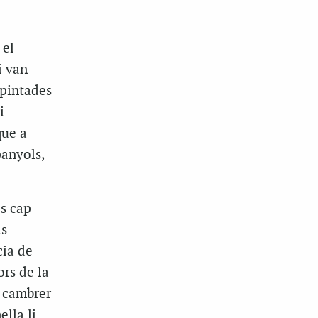
 el
i van
 pintades
i
que a
panyols,
s cap
ls
cia de
ors de la
l cambrer
lla li