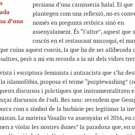
s
persiana d’una carnisseria halal. El que
rada
plantegen com una reflexió, no es conv
ana d’una
només en pregunta retòrica sinó en
assenyalament. És “l’altre”, aquest que 
cuscús en el restaurant marroquí, el masc
 que cuina aquest cuscús, la que ha de ser alliberada 
osaltres, però a mi em recorda a la nit dels vidres tre
ivista i escriptora feminista i antiracista que s’ha des
a la islamofòbia, proposa el terme “purplewashing” (r
quests discursos i pràctiques que instrumentalitzen e
orçar discursos de l’odi. Res nou: recordem que Geor
urca com a símbol de la barbàrie per legitimar la inv
anistan. La mateixa Vasallo va assenyalar el 2016, en u
énen a violar les nostres dones” la paradoxa que, en 