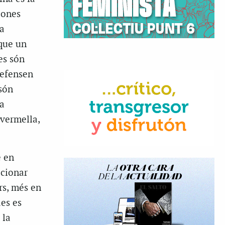
dones
a
 que un
es són
defensen
són
a
 vermella,
e en
acionar
s, més en
es es
 la