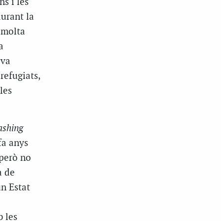
s i les
durant la
 molta
a
 va
refugiats,
les
ashing
fa anys
 però no
à de
un Estat
b les