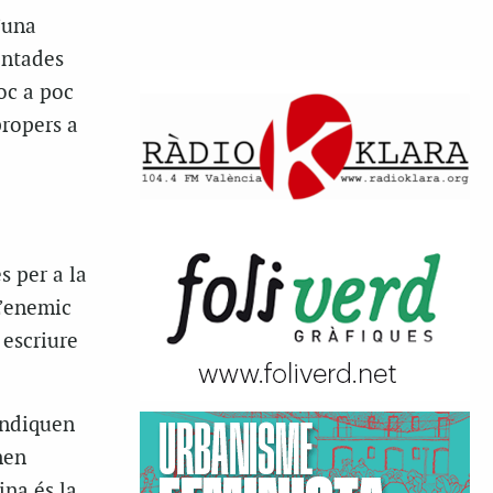
’una
intades
oc a poc
propers a
s per a la
L’enemic
 escriure
 indiquen
nen
ina és la