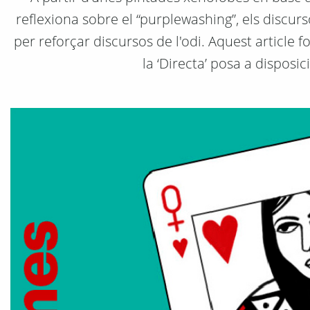
reflexiona sobre el “purplewashing”, els discur
per reforçar discursos de l'odi. Aquest article f
la ‘Directa’ posa a disposic