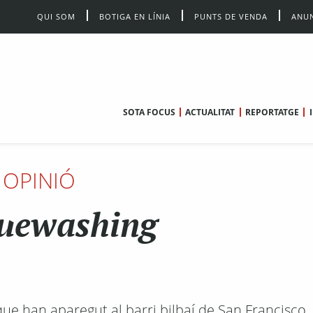
QUI SOM
BOTIGA EN LÍNIA
PUNTS DE VENDA
ANUN
SOTA FOCUS
ACTUALITAT
REPORTATGE
OPINIÓ
uewashing
ue han aparegut al barri bilbaí de San Francisco, 