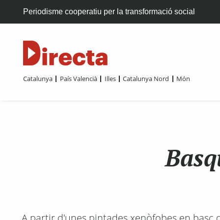
Periodisme cooperatiu per la transformació social
Catalunya
País Valencià
Illes
Catalunya Nord
Món
Basq
A partir d'unes pintades xenòfobes en basc q