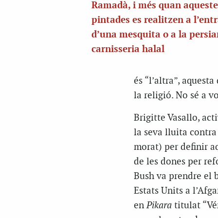
Ramadà, i més quan aqueste
pintades es realitzen a l’ent
d’una mesquita o a la persi
carnisseria halal
és “l’altra”, aquesta
la religió. No sé a v
Brigitte Vasallo, act
la seva lluita contr
morat) per definir a
de les dones per ref
Bush va prendre el b
Estats Units a l’Afg
en
Pikara
titulat “V