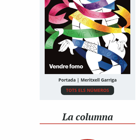
Portada | Meritxell Garriga
TOTS ELS NÚMEROS
La columna