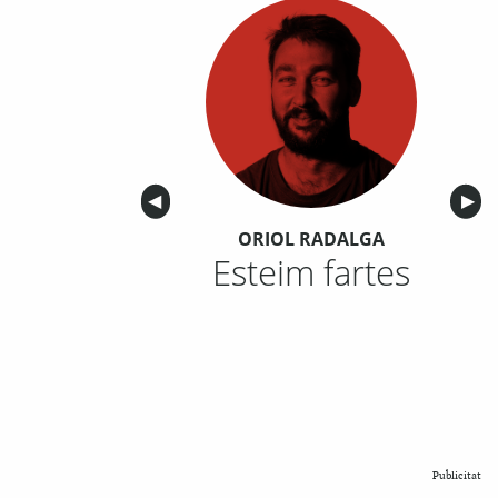
Anterior
◀︎
Sigu
▶︎
ORIOL RADALGA
Esteim fartes
Publicitat