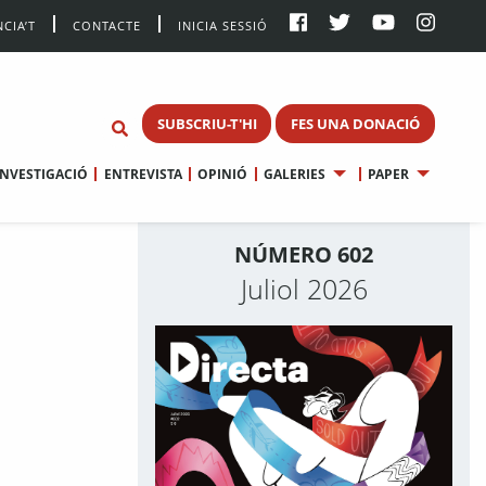
CIA’T
CONTACTE
INICIA SESSIÓ
SUBSCRIU-T'HI
FES UNA DONACIÓ
INVESTIGACIÓ
ENTREVISTA
OPINIÓ
GALERIES
PAPER
NÚMERO 602
Juliol 2026