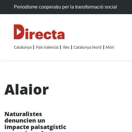
Periodisme cooperatiu per la transformació social
Catalunya
País Valencià
Illes
Catalunya Nord
Món
Alaior
Naturalistes
denuncien un
impacte paisatgístic