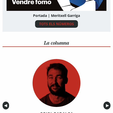
Portada | Meritxell Garriga
TOTS ELS NÚMEROS
La columna
Anterior
◀︎
Sig
▶︎