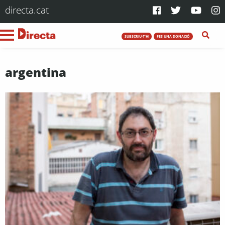
directa.cat
SUBSCRIU-T'HI
FES UNA DONACIÓ
argentina