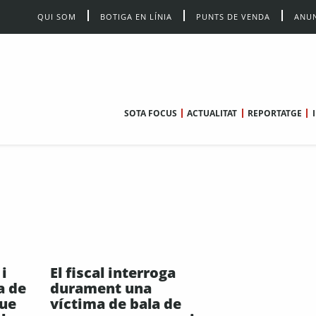
QUI SOM
BOTIGA EN LÍNIA
PUNTS DE VENDA
ANUN
SOTA FOCUS
ACTUALITAT
REPORTATGE
i
El fiscal interroga
a de
durament una
que
víctima de bala de