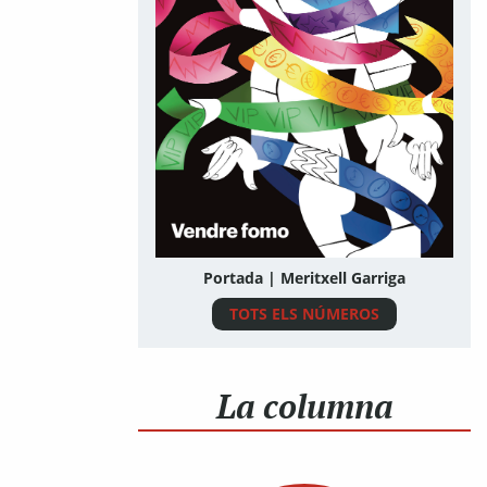
Portada | Meritxell Garriga
TOTS ELS NÚMEROS
La columna