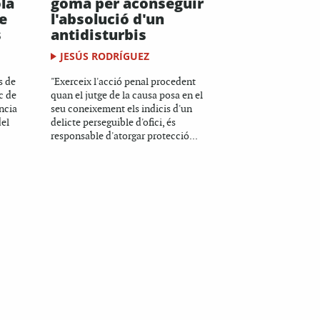
la
goma per aconseguir
e
l'absolució d'un
s
antidisturbis
JESÚS RODRÍGUEZ
s de
"Exerceix l'acció penal procedent
c de
quan el jutge de la causa posa en el
ncia
seu coneixement els indicis d'un
del
delicte perseguible d'ofici, és
responsable d'atorgar protecció...