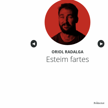
Anterior
◀︎
Sigu
▶︎
ORIOL RADALGA
Esteim fartes
Publicitat