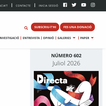
CIA’T
CONTACTE
INICIA SESSIÓ
SUBSCRIU-T'HI
FES UNA DONACIÓ
INVESTIGACIÓ
ENTREVISTA
OPINIÓ
GALERIES
PAPER
NÚMERO 602
Juliol 2026