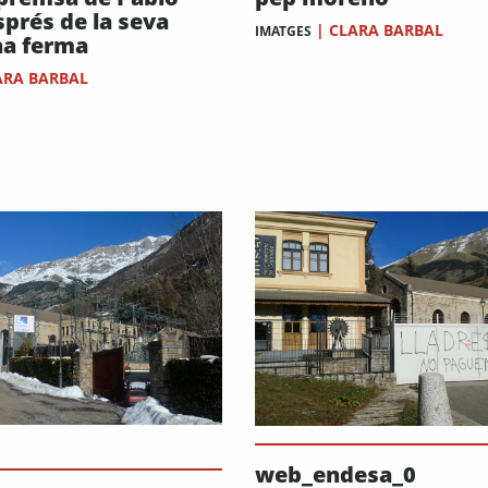
sprés de la seva
|
CLARA BARBAL
IMATGES
a ferma
ARA BARBAL
web_endesa_0