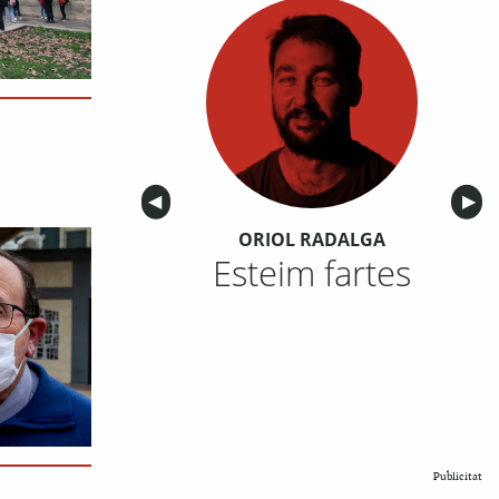
Anterior
◀︎
Sigu
▶︎
ORIOL RADALGA
Esteim fartes
Publicitat