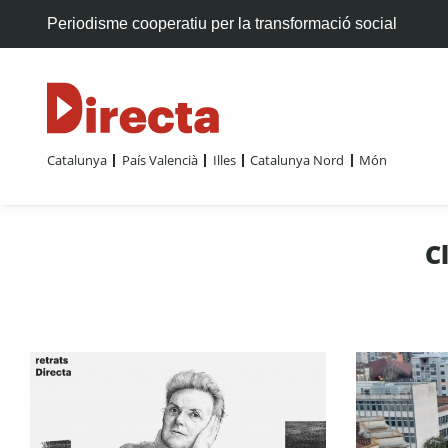
Periodisme cooperatiu per la transformació social
Catalunya
País Valencià
Illes
Catalunya Nord
Món
C