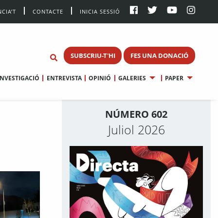
CIA’T
CONTACTE
INICIA SESSIÓ
SUBSCRIU-T'HI
FES UNA DONACIÓ
INVESTIGACIÓ
ENTREVISTA
OPINIÓ
GALERIES
PAPER
NÚMERO 602
Juliol 2026