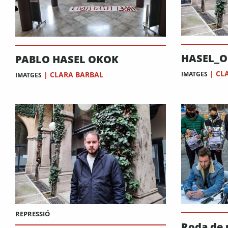
HASEL_O
PABLO HASEL OKOK
|
CL
|
CLARA BARBAL
IMATGES
IMATGES
REPRESSIÓ
Roda de 