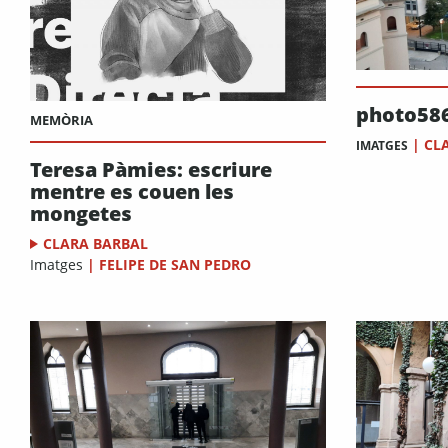
photo58
MEMÒRIA
|
CL
IMATGES
Teresa Pàmies: escriure
mentre es couen les
mongetes
CLARA BARBAL
Imatges
|
FELIPE DE SAN PEDRO