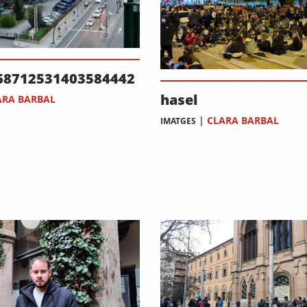
68712531403584442
hasel
ARA BARBAL
|
CLARA BARBAL
IMATGES