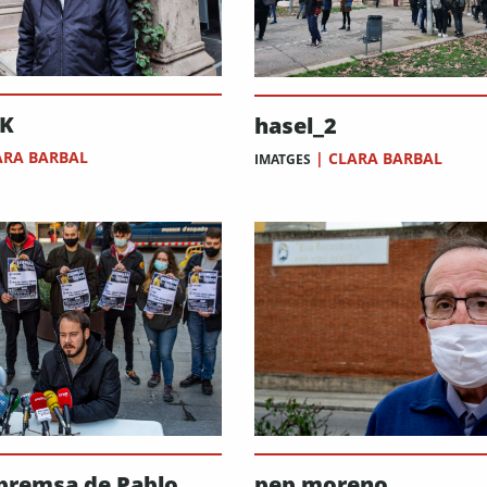
K
hasel_2
ARA BARBAL
|
CLARA BARBAL
IMATGES
premsa de Pablo
pep moreno