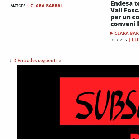
Endesa t
|
CLARA BARBAL
IMATGES
Vall Fosc
per un c
conveni 
CLARA BA
Imatges
|
LL
1
2
Entrades següents »