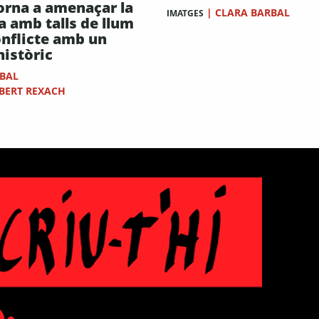
orna a amenaçar la
|
CLARA BARBAL
IMATGES
a amb talls de llum
onflicte amb un
històric
RBAL
IBERT REXACH